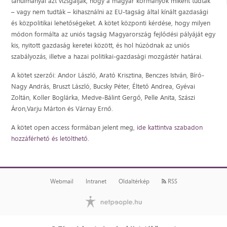
tanulmányai azt vizsgálják, hogy a magyar kormányok miként tudták
– vagy nem tudták – kihasználni az EU-tagság által kínált gazdasági
és közpolitikai lehetőségeket. A kötet központi kérdése, hogy milyen
módon formálta az uniós tagság Magyarország fejlődési pályáját egy
kis, nyitott gazdaság keretei között, és hol húzódnak az uniós
szabályozás, illetve a hazai politikai-gazdasági mozgástér határai.
A kötet szerzői: Andor László, Arató Krisztina, Benczes István, Bíró-
Nagy András, Bruszt László, Bucsky Péter, Éltető Andrea, Gyévai
Zoltán, Koller Boglárka, Medve-Bálint Gergő, Pelle Anita, Szászi
Áron,Varju Márton és Várnay Ernő.
A kötet open access formában jelent meg,
ide kattintva szabadon
hozzáférhető és letölthető
.
Webmail
Intranet
Oldaltérkép
RSS