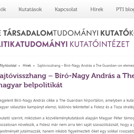
tók
Kutatások
Kapcsolat
Hírek
PTI blo
Nyitóoldal
Hírek
Sajtóvisszhang – Bíró-Nagy András a The Guardian-on elemezt
ajtóvisszhang – Bíró-Nagy András a Th
agyar belpolitikát
gjelent Bíró-Nagy András cikke a The Guardian hírportálon, amelyben a kuta
gyar választási kampányt elemzi, különös tekintettel a Fidesz és a Tisza stratég
kutató szerint, miközben a közvéleménykutatások alapján Magyar Péter támo
kozatosan növekszik, a Fidesz már nem arra kéri saját szavazóbázisát, hogy a
ljesítményét jutalmazzák, hanem inkább figyelmezteti őket egy sokkal rosszabb