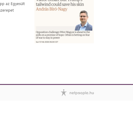
épp az Egyesült
szerepet