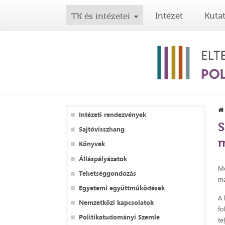
Intézet
Kuta
TK és intézetei
Intézeti rendezvények
S
Sajtóvisszhang
m
Könyvek
Álláspályázatok
Me
Tehetséggondozás
ma
Egyetemi együttműködések
A 
Nemzetközi kapcsolatok
fo
Politikatudományi Szemle
te