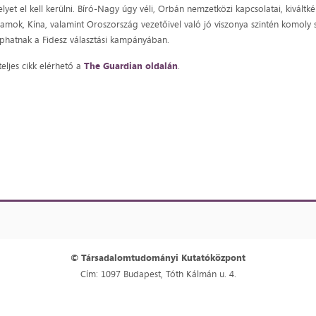
lyet el kell kerülni. Bíró-Nagy úgy véli, Orbán nemzetközi kapcsolatai, kiváltk
lamok, Kína, valamint Oroszország vezetőivel való jó viszonya szintén komoly 
phatnak a Fidesz választási kampányában.
teljes cikk elérhető a
The Guardian oldalán
.
© Társadalomtudományi Kutatóközpont
Cím: 1097 Budapest, Tóth Kálmán u. 4.