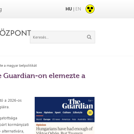
HU
EN
|
g
e a magyar belpolitikát
e Guardian-on elemezte a
tó a 2026-os
iáira.
gatottsága
 párt kormányzati
 alternatívára,