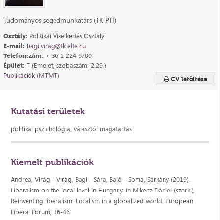
Tudományos segédmunkatárs (TK PTI)
Osztály:
Politikai Viselkedés Osztály
E-mail:
bagi.virag@tk.elte.hu
Telefonszám:
+ 36 1 224 6700
Épület:
T (Emelet, szobaszám: 2.29.)
Publikációk (MTMT)
CV letöltése
Kutatási területek
politikai pszichológia, választói magatartás
Kiemelt publikációk
Andrea, Virág - Virág, Bagi - Sára, Baló - Soma, Sárkány (2019).
Liberalism on the local level in Hungary. In Mikecz Dániel (szerk.),
Reinventing liberalism: Localism in a globalized world. European
Liberal Forum, 36-46.