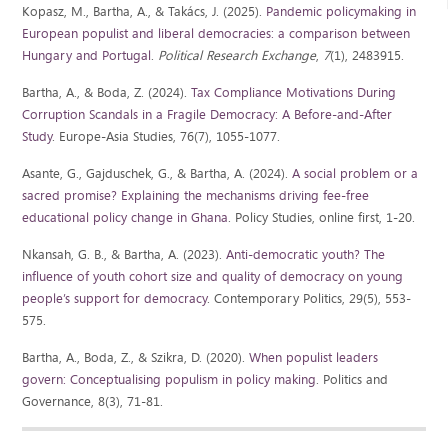
Kopasz, M., Bartha, A., & Takács, J. (2025).
Pandemic policymaking in
European populist and liberal democracies: a comparison between
Hungary and Portugal
.
Political Research Exchange
,
7
(1), 2483915.
Bartha, A., & Boda, Z. (2024).
Tax Compliance Motivations During
Corruption Scandals in a Fragile Democracy: A Before-and-After
Study
. Europe-Asia Studies, 76(7), 1055-1077.
Asante, G., Gajduschek, G., & Bartha, A. (2024).
A social problem or a
sacred promise? Explaining the mechanisms driving fee-free
educational policy change in Ghana
. Policy Studies, online first, 1-20.
Nkansah, G. B., & Bartha, A. (2023).
Anti-democratic youth? The
influence of youth cohort size and quality of democracy on young
people’s support for democracy
. Contemporary Politics, 29(5), 553-
575.
Bartha, A., Boda, Z., & Szikra, D. (2020).
When populist leaders
govern: Conceptualising populism in policy making
. Politics and
Governance, 8(3), 71-81.