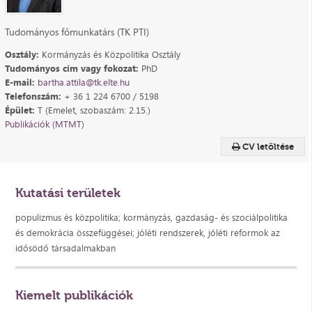
Tudományos főmunkatárs (TK PTI)
Osztály:
Kormányzás és Közpolitika Osztály
Tudományos cím vagy fokozat:
PhD
E-mail:
bartha.attila@tk.elte.hu
Telefonszám:
+ 36 1 224 6700 / 5198
Épület:
T (Emelet, szobaszám: 2.15.)
Publikációk (MTMT)
CV letöltése
Kutatási területek
populizmus és közpolitika; kormányzás, gazdaság- és szociálpolitika
és demokrácia összefüggései; jóléti rendszerek, jóléti reformok az
idősödő társadalmakban
Kiemelt publikációk