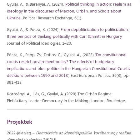
Gyulai, A., & Baranyai, A. (2024).
Political thinking in action: realism as
ideology in the discourses of Macron, Orbán, and Scholz about
Ukraine
. Political Research Exchange, 6(1).
Gyulai, A., & Pócza, K. (2024).
From depoliticization to politicization:
three periods of thinking politically with Carl Schmitt in Hungary
.
Journal of Political Ideologies, 1–20.
Pócza, K., Papp, Zs., Dobos, G., Gyulai, A., (2023)
’Do constitutional
courts restrict government policy? The effects of budgetary
implications and bloc-politics in the Hungarian Constitutional Court's
decisions between 1990 and 2018’
, East European Politics, 39(3), pp.
391-413.
Körösényi, A., Illés, G., Gyulai, A. (2020) The Orbán Regime:
Plebiscitary Leader Democracy in the Making. London: Routledge.
Projektek
2022-jelenleg –
Demokrácia az identitáspolitika korában: egy realista
demokráciaelmélet
(NKFIH)