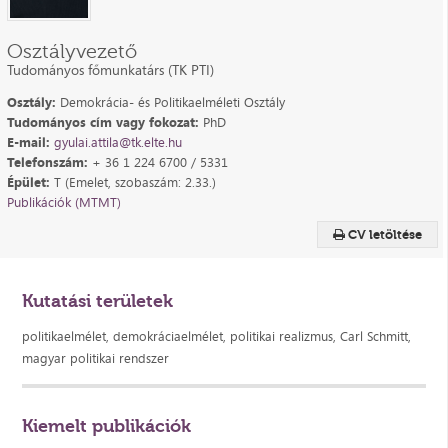
Osztályvezető
Tudományos főmunkatárs (TK PTI)
Osztály:
Demokrácia- és Politikaelméleti Osztály
Tudományos cím vagy fokozat:
PhD
E-mail:
gyulai.attila@tk.elte.hu
Telefonszám:
+ 36 1 224 6700 / 5331
Épület:
T (Emelet, szobaszám: 2.33.)
Publikációk (MTMT)
CV letöltése
Kutatási területek
politikaelmélet, demokráciaelmélet, politikai realizmus, Carl Schmitt,
magyar politikai rendszer
Kiemelt publikációk