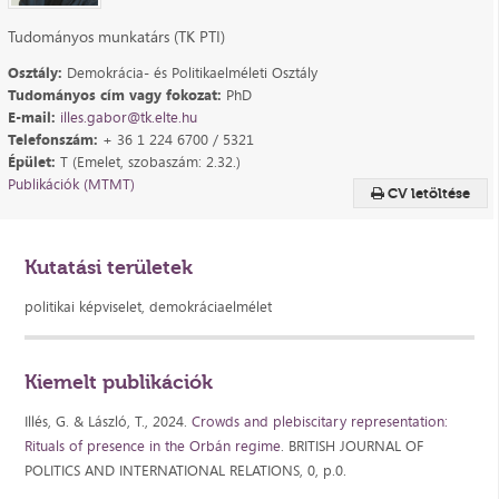
Tudományos munkatárs (TK PTI)
Osztály:
Demokrácia- és Politikaelméleti Osztály
Tudományos cím vagy fokozat:
PhD
E-mail:
illes.gabor@tk.elte.hu
Telefonszám:
+ 36 1 224 6700 / 5321
Épület:
T (Emelet, szobaszám: 2.32.)
Publikációk (MTMT)
CV letöltése
Kutatási területek
politikai képviselet, demokráciaelmélet
Kiemelt publikációk
Illés, G. & László, T., 2024.
Crowds and plebiscitary representation:
Rituals of presence in the Orbán regime
. BRITISH JOURNAL OF
POLITICS AND INTERNATIONAL RELATIONS, 0, p.0.