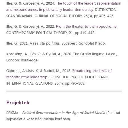
Illés, G. & Körösényi, A., 2024.
The touch of the leader: representation
and responsiveness in plebiscitary leader democracy
. DISTINKTION:
SCANDINAVIAN JOURNAL OF SOCIAL THEORY, 25(3), pp.406–426.
Illés, G. & Körösényi, A., 2022.
From the theater to the hippodrome
.
CONTEMPORARY POLITICAL THEORY, 21, pp.419–442.
Illés, G., 2021. A realista politikus, Budapest: Gondolat Kiadó.
Körösényi, A., Illés, G. & Gyulai, A., 2020. The Orbán Regime 1st ed.,
London: Routledge.
Gábor, I., András, K. & Rudolf, M., 2018.
Broadening the limits of
reconstructive leadership
. BRITISH JOURNAL OF POLITICS AND
INTERNATIONAL RELATIONS, 20(4), pp.790–808.
Projektek
PRiSMa -
Political Representation in the Age of Social Media
(Politikai
képviselet a közösségi média korában)