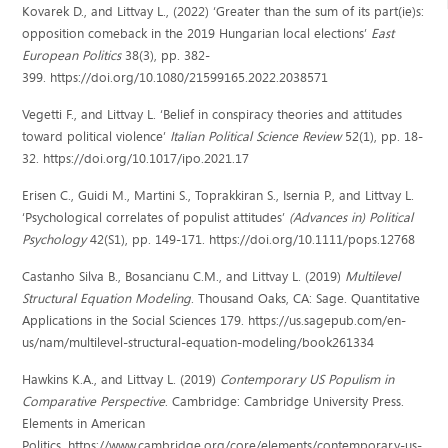
Kovarek D., and Littvay L., (2022) ‘Greater than the sum of its part(ie)s:
opposition comeback in the 2019 Hungarian local elections’
East
European Politics
38(3), pp. 382-
399. https://doi.org/10.1080/21599165.2022.2038571
Vegetti F., and Littvay L. ‘Belief in conspiracy theories and attitudes
toward political violence’
Italian Political Science Review
52(1), pp. 18-
32. https://doi.org/10.1017/ipo.2021.17
Erisen C., Guidi M., Martini S., Toprakkiran S., Isernia P., and Littvay L.
‘Psychological correlates of populist attitudes’
(Advances in) Political
Psychology
42(S1), pp. 149-171. https://doi.org/10.1111/pops.12768
Castanho Silva B., Bosancianu C.M., and Littvay L. (2019)
Multilevel
Structural Equation Modeling
. Thousand Oaks, CA: Sage. Quantitative
Applications in the Social Sciences 179. https://us.sagepub.com/en-
us/nam/multilevel-structural-equation-modeling/book261334
Hawkins K.A., and Littvay L. (2019)
Contemporary US Populism in
Comparative Perspective
. Cambridge: Cambridge University Press.
Elements in American
Politics.
https://www.cambridge.org/core/elements/contemporary-us-