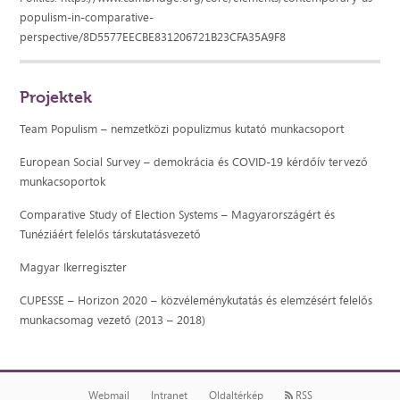
populism-in-comparative-
perspective/8D5577EECBE831206721B23CFA35A9F8
Projektek
Team Populism – nemzetközi populizmus kutató munkacsoport
European Social Survey – demokrácia és COVID-19 kérdőív tervező
munkacsoportok
Comparative Study of Election Systems – Magyarországért és
Tunéziáért felelős társkutatásvezető
Magyar Ikerregiszter
CUPESSE – Horizon 2020 – közvéleménykutatás és elemzésért felelős
munkacsomag vezető (2013 – 2018)
Webmail
Intranet
Oldaltérkép
RSS