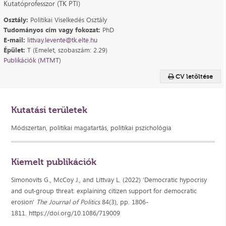
Kutatóprofesszor (TK PTI)
Osztály:
Politikai Viselkedés Osztály
Tudományos cím vagy fokozat:
PhD
E-mail:
littvay.levente@tk.elte.hu
Épület:
T (Emelet, szobaszám: 2.29)
Publikációk (MTMT)
CV letöltése
Kutatási területek
Módszertan, politikai magatartás, politikai pszichológia
Kiemelt publikációk
Simonovits G., McCoy J., and Littvay L. (2022) ‘Democratic hypocrisy
and out-group threat: explaining citizen support for democratic
erosion’
The Journal of Politics
84(3), pp. 1806-
1811. https://doi.org/10.1086/719009