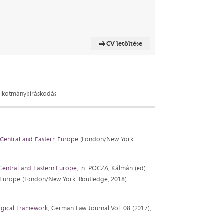
CV letöltése
 alkotmánybíráskodás
n Central and Eastern Europe
(London/New York:
 Central and Eastern Europe
, in: PÓCZA, Kálmán (ed):
ern Europe (London/New York: Routledge, 2018)
logical Framework
, German Law Journal Vol. 08 (2017),