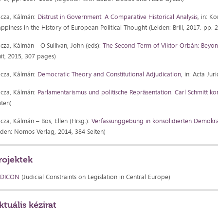
cza, Kálmán:
Distrust in Government: A Comparative Historical Analysis
, in: K
ppiness in the History of European Political Thought (Leiden: Brill, 2017. pp. 
cza, Kálmán - O'Sullivan, John (eds):
The Second Term of Viktor Orbán: Beyon
it, 2015, 307 pages)
cza, Kálmán:
Democratic Theory and Constitutional Adjudication,
in: Acta Jur
cza, Kálmán:
Parlamentarismus und politische Repräsentation. Carl Schmitt kon
iten)
cza, Kálmán – Bos, Ellen (Hrsg.):
Verfassunggebung in konsolidierten Demokra
den: Nomos Verlag, 2014, 384 Seiten)
rojektek
UDICON
(Judicial Constraints on Legislation in Central Europe)
ktuális kézirat