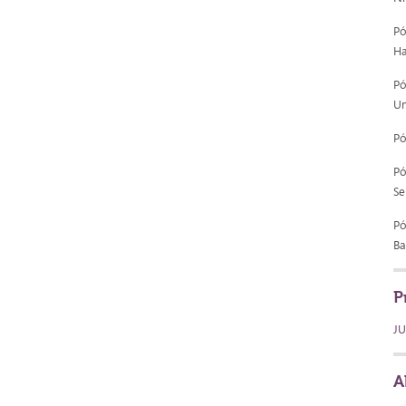
Pó
Ha
Pó
Un
Pó
Pó
Se
Pó
Ba
P
J
A