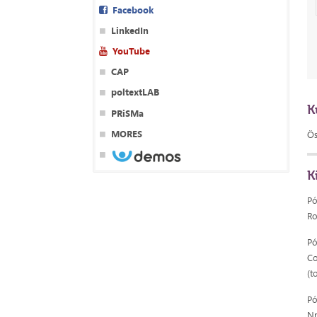
Facebook
LinkedIn
YouTube
CAP
poltextLAB
K
PRiSMa
MORES
Ös
K
Pó
Ro
Pó
Co
(t
Pó
Nr