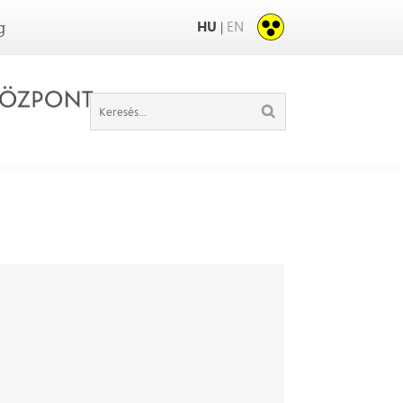
HU
EN
|
g