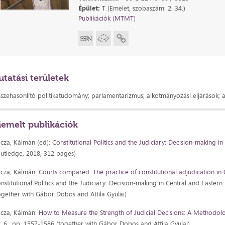
Épület:
T (Emelet, szobaszám: 2. 34.)
Publikációk (MTMT)
utatási területek
szehasonlító politikatudomány; parlamentarizmus; alkotmányozási eljárások;
iemelt publikációk
cza, Kálmán (ed):
Constitutional Politics and the Judiciary: Decision-making i
utledge, 2018, 312 pages)
cza, Kálmán:
Courts compared: The practice of constitutional adjudication in
nstitutional Politics and the Judiciary: Decision-making in Central and East
ogether with Gábor Dobos and Attila Gyulai)
cza, Kálmán:
How to Measure the Strength of Judicial Decisions: A Methodo
. 6., pp. 1557-1586 (together with Gábor Dobos and Attila Gyulai)