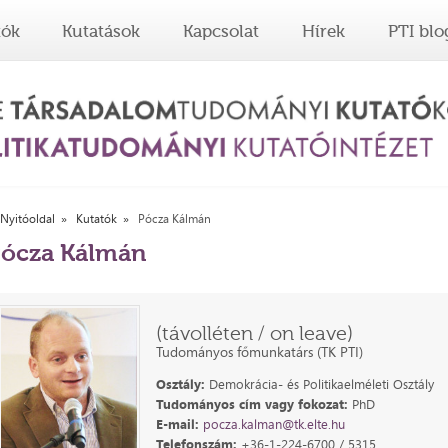
tók
Kutatások
Kapcsolat
Hírek
PTI blo
Nyitóoldal
Kutatók
Pócza Kálmán
ócza Kálmán
(távolléten / on leave)
Tudományos főmunkatárs (TK PTI)
Osztály:
Demokrácia- és Politikaelméleti Osztály
Tudományos cím vagy fokozat:
PhD
E-mail:
pocza.kalman@tk.elte.hu
Telefonszám:
+36-1-224-6700 / 5315