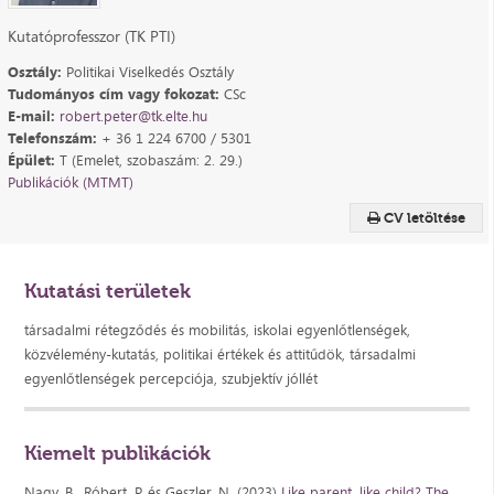
Kutatóprofesszor (TK PTI)
Osztály:
Politikai Viselkedés Osztály
Tudományos cím vagy fokozat:
CSc
E-mail:
robert.peter@tk.elte.hu
Telefonszám:
+ 36 1 224 6700 / 5301
Épület:
T (Emelet, szobaszám: 2. 29.)
Publikációk (MTMT)
CV letöltése
Kutatási területek
társadalmi rétegződés és mobilitás, iskolai egyenlőtlenségek,
közvélemény-kutatás, politikai értékek és attitűdök, társadalmi
egyenlőtlenségek percepciója, szubjektív jóllét
Kiemelt publikációk
Nagy, B., Róbert, P. és Geszler, N. (2023)
Like parent, like child? The