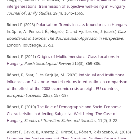
intergenerational transmission of subjective well-being in Hungary
.
Journal of Family Studies,
29(4), 1645-1665.
Róbert P. (2023)
Polarisation: Trends in class boundaries in Hungary
.
In: Spire, A., Penissat, É., Hugrée, C. and Hjellbrekke, J. (szerk.)
Class
Boundaries in Europe: The Bourdieusian Approach in Perspective,
London, Routledge, 35-51.
Róbert, P. (2021)
Origins of Multidimensional Class Locations in
Hungary
,
Polish Sociological Review,
215(3), 369-386.
Róbert, P., Saar, E. és Kazjulja, M. (2020)
Individual and institutional
influences on EU labour market returns to education: a comparison
of the effect of the 2008 economic crisis on eight EU countries
,
European Societies,
22(2), 157-187.
Róbert, P. (2019)
The Role of Demographic and Socio-Economic
Characteristics in Affecting Subjective Well-being: The Case of
Hungary
,
Studies of Transition States and Societies
, 11(2), 3-22.
Albert F., David, B., Kmetty, Z., Kristóf, L., Róbert, P. és Szabó, A. (2018)
Mapping the Post-communist Class Structure: Findings from a New