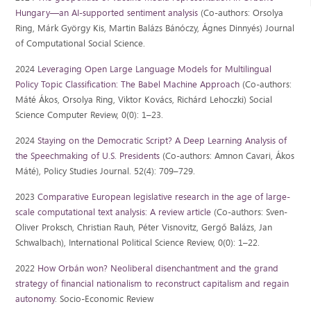
Hungary—an AI-supported sentiment analysis
(Co-authors: Orsolya
Ring, Márk György Kis, Martin Balázs Bánóczy, Ágnes Dinnyés) Journal
of Computational Social Science.
2024
Leveraging Open Large Language Models for Multilingual
Policy Topic Classification: The Babel Machine Approach
(Co-authors:
Máté Ákos, Orsolya Ring, Viktor Kovács, Richárd Lehoczki) Social
Science Computer Review, 0(0): 1–23.
2024
Staying on the Democratic Script? A Deep Learning Analysis of
the Speechmaking of U.S. Presidents
(Co-authors: Amnon Cavari, Ákos
Máté), Policy Studies Journal. 52(4): 709–729.
2023
Comparative European legislative research in the age of large-
scale computational text analysis: A review article
(Co-authors: Sven-
Oliver Proksch, Christian Rauh, Péter Visnovitz, Gergő Balázs, Jan
Schwalbach), International Political Science Review, 0(0): 1–22.
2022
How Orbán won? Neoliberal disenchantment and the grand
strategy of financial nationalism to reconstruct capitalism and regain
autonomy
. Socio-Economic Review