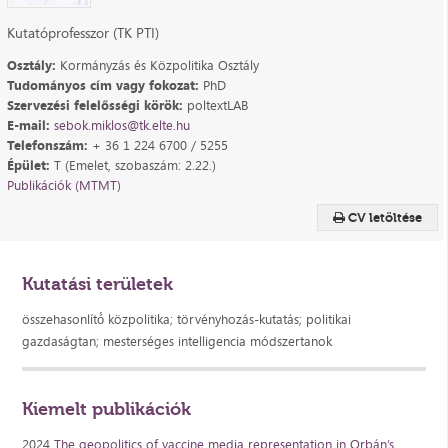
Kutatóprofesszor (TK PTI)
Osztály:
Kormányzás és Közpolitika Osztály
Tudományos cím vagy fokozat:
PhD
Szervezési felelősségi körök:
poltextLAB
E-mail:
sebok.miklos@tk.elte.hu
Telefonszám:
+ 36 1 224 6700 / 5255
Épület:
T (Emelet, szobaszám: 2.22.)
Publikációk (MTMT)
CV letöltése
Kutatási területek
összehasonlító́ közpolitika; törvényhozás-kutatás; politikai
gazdaságtan; mesterséges intelligencia módszertanok
Kiemelt publikációk
2024
The geopolitics of vaccine media representation in Orbán’s