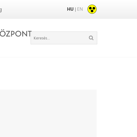
HU
EN
|
g