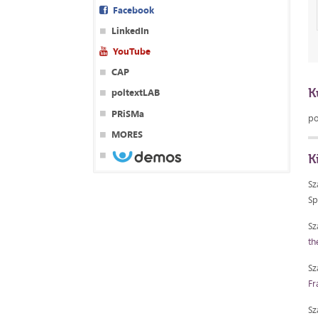
Facebook
LinkedIn
YouTube
CAP
K
poltextLAB
PRiSMa
po
MORES
K
Sz
Sp
Sz
th
Sz
Fr
Sz