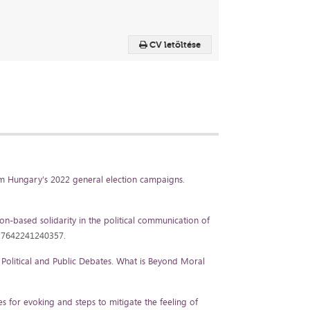
CV letöltése
om Hungary's 2022 general election campaigns
.
n-based solidarity in the political communication of
027642241240357.
in Political and Public Debates. What is Beyond Moral
s for evoking and steps to mitigate the feeling of