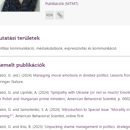
Publikációk (MTMT)
utatási területek
litikai kommunikáció, médiakutatások, expresszivitás és kommunikáció
iemelt publikációk
abó, G. (ed.) (2024)
Managing moral emotions in divided politics: Lessons fr
ringer Nature.
abó, G. and Lipiński, A. (2024)
‘Sympathy with Ukraine (or not so much)! Emotio
e Polish and Hungarian prime ministers’, American Behavioral Scientist
, p. 00
abó, G. and Samoilenko, S. A. (2024)
‘Introduction to Special Issue “Morality 
aming?”’
, American Behavioral Scientist, online first.
abó, G. and Kiss, B. (2023)
‘Unpacking shame management in politics: strategie