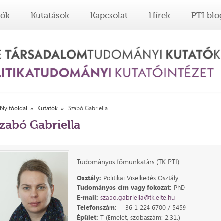
tók
Kutatások
Kapcsolat
Hírek
PTI blo
Nyitóoldal
Kutatók
Szabó Gabriella
zabó Gabriella
Tudományos főmunkatárs (TK PTI)
Osztály:
Politikai Viselkedés Osztály
Tudományos cím vagy fokozat:
PhD
E-mail:
szabo.gabriella@tk.elte.hu
Telefonszám:
+ 36 1 224 6700 / 5459
Épület:
T (Emelet, szobaszám: 2.31.)