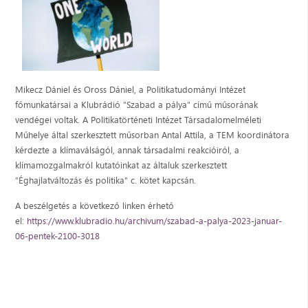
Mikecz Dániel és Oross Dániel, a Politikatudományi Intézet
főmunkatársai a Klubrádió "Szabad a pálya" című műsorának
vendégei voltak. A Politikatörténeti Intézet Társadalomelméleti
Műhelye által szerkesztett műsorban Antal Attila, a TEM koordinátora
kérdezte a klímaválságól, annak társadalmi reakcióiról, a
klímamozgalmakról kutatóinkat az általuk szerkesztett
"Éghajlatváltozás és politika" c. kötet kapcsán.
A beszélgetés a következő linken érhető
el:
https://www.klubradio.hu/archivum/szabad-a-palya-2023-januar-
06-pentek-2100-3018