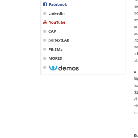
Facebook
me
po
LinkedIn
ne
YouTube
pr
CAP
po
„t
poltextLAB
be
PRiSMa
a 
MORES
al
A 
fü
ho
(k
vá
el
ka
Ku