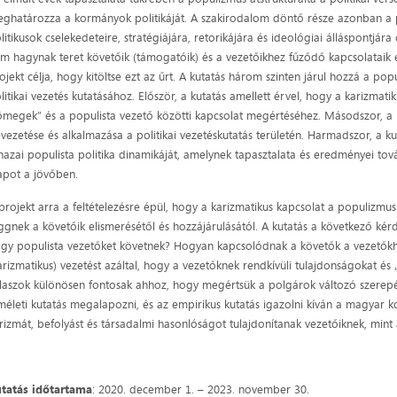
ghatározza a kormányok politikáját. A szakirodalom döntő része azonban a 
litikusok cselekedeteire, stratégiájára, retorikájára és ideológiai álláspontjára
m hagynak teret követőik (támogatóik) és a vezetőikhez fűződő kapcsolataik 
ojekt célja, hogy kitöltse ezt az űrt. A kutatás három szinten járul hozzá a pop
litikai vezetés kutatásához. Először, a kutatás amellett érvel, hogy a karizmat
ömegek” és a populista vezető közötti kapcsolat megértéséhez. Másodszor, a 
vezetése és alkalmazása a politikai vezetéskutatás területén. Harmadszor, a kut
hazai populista politika dinamikáját, amelynek tapasztalata és eredményei to
apot a jövőben.
projekt arra a feltételezésre épül, hogy a karizmatikus kapcsolat a populizmus
ggnek a követőik elismerésétől és hozzájárulásától. A kutatás a következő ké
gy populista vezetőket követnek? Hogyan kapcsolódnak a követők a vezetőkh
arizmatikus) vezetést azáltal, hogy a vezetőknek rendkívüli tulajdonságokat és 
laszok különösen fontosak ahhoz, hogy megértsük a polgárok változó szerepé
méleti kutatás megalapozni, és az empirikus kutatás igazolni kíván a magyar 
rizmát, befolyást és társadalmi hasonlóságot tulajdonítanak vezetőiknek, mint
tatás időtartama
: 2020. december 1. – 2023. november 30.