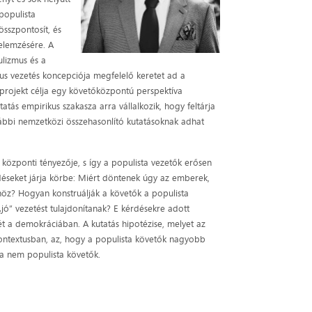
populista
 összpontosít, és
elemzésére. A
ulizmus és a
ikus vezetés koncepciója megfelelő keretet ad a
projekt célja egy követőközpontú perspektíva
atás empirikus szakasza arra vállalkozik, hogy feltárja
vábbi nemzetközi összehasonlító kutatásoknak adhat
 központi tényezője, s így a populista vezetők erősen
rdéseket járja körbe: Miért döntenek úgy az emberek,
öz? Hogyan konstruálják a követők a populista
„jó” vezetést tulajdonítanak? E kérdésekre adott
t a demokráciában. A kutatás hipotézise, melyet az
kontextusban, az, hogy a populista követők nagyobb
 a nem populista követők.