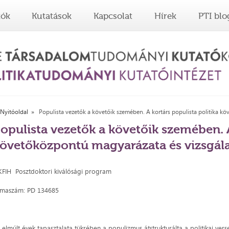
tók
Kutatások
Kapcsolat
Hírek
PTI blo
Nyitóoldal
Populista vezetők a követőik szemében. A kortárs populista politika k
opulista vezetők a követőik szemében. A
övetőközpontú magyarázata és vizsgál
FIH Posztdoktori kiválósági program
maszám: PD 134685
 elmúlt évek tapasztalata tükrében a populizmus átstrukturálta a politikai vers