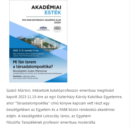
Szabó Márton, Intézetünk kutatóprofesszor emeritusa meghívást
kapott 2023.11.15-ére az egri Eszterházy Károly Katolikus Egyetemre,
ahol "Társadalompoétika" című könyve kapcsán vett részt egy
beszélgetésen az Egyetem és a MAB közös rendezésű akadémiai
estjén. A beszélgetést Loboczky János, az Egyetem
Filozófia Tanszékének professor emeritusa moderálta.