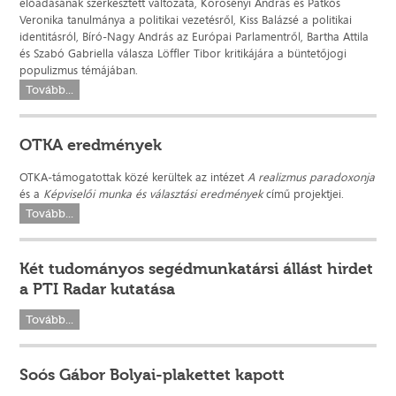
előadásának szerkesztett változata, Körösényi András és Patkós
Veronika tanulmánya a politikai vezetésről, Kiss Balázsé a politikai
identitásról, Bíró-Nagy András az Európai Parlamentről, Bartha Attila
és Szabó Gabriella válasza Löffler Tibor kritikájára a büntetőjogi
populizmus témájában.
Tovább...
OTKA eredmények
OTKA-támogatottak közé kerültek az intézet
A realizmus paradoxonja
és a
Képviselői munka és választási eredmények
című projektjei.
Tovább...
Két tudományos segédmunkatársi állást hirdet
a PTI Radar kutatása
Tovább...
Soós Gábor Bolyai-plakettet kapott