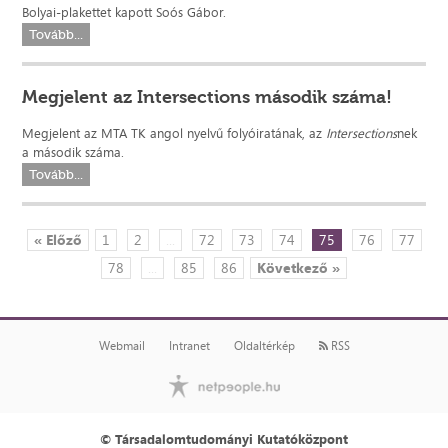
Bolyai-plakettet kapott Soós Gábor.
Tovább...
Megjelent az Intersections második száma!
Megjelent az MTA TK angol nyelvű folyóiratának, az
Intersections
nek
a második száma.
Tovább...
« Előző
1
2
...
72
73
74
75
76
77
78
...
85
86
Következő »
Webmail
Intranet
Oldaltérkép
RSS
© Társadalomtudományi Kutatóközpont