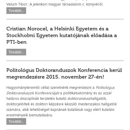
Valuch Tibor: A jelenkori magyar társadalom c. könyvéről.
Tovább...
Cristian Norocel, a Helsinki Egyetem és a
Stockholmi Egyetem kutatójának előadása a
PTI-ben
Tovább...
Politológus Doktoranduszok Konferencia kerül
megrendezésre 2015. november 27-én!
Hagyományteremtő céllal szeretnénk megrendezni a
Politológus
Doktoranduszok Konferenciáját
a politikatudomány és az azzal
határos diszciplínák területén kutató doktoranduszhallgatók,
doktorjelöltek és doktori képzésre készülő mesterszakos hallgatók
számára, akik lehetőséget kapnának kutatásuk vagy elért kutatási
eredményeik bemutatására.
Tovább...