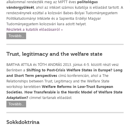
alkalommal rendezték meg az MPTT éves
politológus
vándorgyűlését
, ahol az intézet számos kutatója is előadást tartott. A
rendezvénynek ezúttal a kolzsvári Babes-Bolyai Tudományegyetem
Politikatudományi Intézete és a Sapientia Erdélyi Magyar
Tudományegyetem kolozsvári kara adott helyet.
Részletek a kutatók előadásairól »
Tovább...
Trust, legitimacy and the welfare state
BARTHA ATTILA és TÓTH ANDRÁS 2013. június 4-5. között részt vesz
Berlinben a
Shifting to Post-Crisis Welfare States in Europe? Long
and Short Term perspectives
című konferencián, ahol a The
Relationships between Trust, Legitimacy and the Welfare State
workshop keretében
Welfare Reforms in Low-Trust European
Societies. How Transferable is the Nordic Model of Welfare State
Adaptation?
címmel tartanak előadást.
Tovább...
Sokkdoktrína