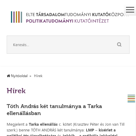
Nyitóoldal
Hírek
Hírek
Tóth András két tanulmánya a Tarka
ellenállásban
Megjelent a
Tarka ellenállás
c. kötet (Krasztev Péter és Jon van Till
szerk.) benne TÓTH ANDRÁS két tanulmánya:
LMP
–
kísérlet a
politikai tér újraalkotására
és
Jobbik
–
a radikális jobboldal