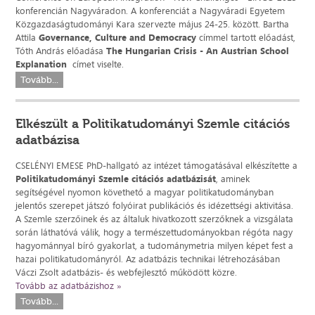
konferencián Nagyváradon. A konferenciát a Nagyváradi Egyetem
Közgazdaságtudományi Kara szervezte május 24-25. között. Bartha
Attila
Governance, Culture and Democracy
címmel tartott előadást,
Tóth András előadása
The Hungarian Crisis - An Austrian School
Explanation
címet viselte.
Tovább...
Elkészült a Politikatudományi Szemle citációs
adatbázisa
CSELÉNYI EMESE PhD-hallgató az intézet támogatásával elkészítette a
Politikatudományi Szemle
citációs adatbázisát
, aminek
segítségével nyomon követhető a magyar politikatudományban
jelentős szerepet játszó folyóirat publikációs és idézettségi aktivitása.
A Szemle szerzőinek és az általuk hivatkozott szerzőknek a vizsgálata
során láthatóvá válik, hogy a természettudományokban régóta nagy
hagyománnyal bíró gyakorlat, a tudománymetria milyen képet fest a
hazai politikatudományról. Az adatbázis technikai létrehozásában
Váczi Zsolt adatbázis- és webfejlesztő működött közre.
Tovább az adatbázishoz »
Tovább...