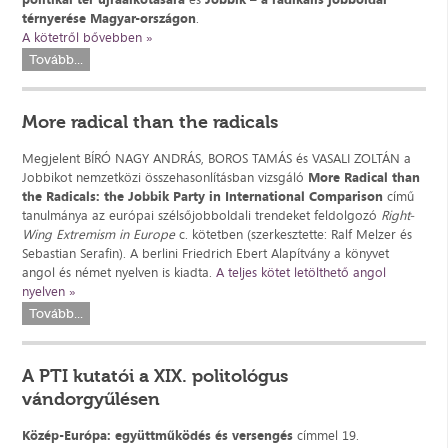
térnyerése Magyar-országon
.
A kötetről bővebben »
Tovább...
More radical than the radicals
Megjelent BÍRÓ NAGY ANDRÁS, BOROS TAMÁS és VASALI ZOLTÁN a
Jobbikot nemzetközi összehasonlításban vizsgáló
More Radical than
the Radicals: the Jobbik Party in International Comparison
című
tanulmánya az európai szélsőjobboldali trendeket feldolgozó
Right-
Wing Extremism in Europe
c. kötetben (szerkesztette: Ralf Melzer és
Sebastian Serafin). A berlini Friedrich Ebert Alapítvány a könyvet
angol és német nyelven is kiadta.
A teljes kötet letölthető angol
nyelven »
Tovább...
A PTI kutatói a XIX. politológus
vándorgyűlésen
Közép-Európa: együttműködés és versengés
címmel 19.