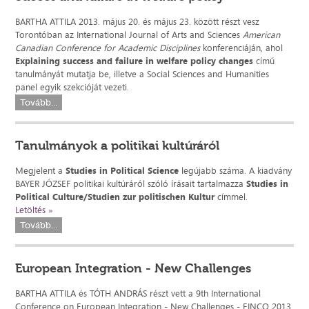
BARTHA ATTILA 2013. május 20. és május 23. között részt vesz
Torontóban az International Journal of Arts and Sciences
American
Canadian Conference for Academic Disciplines
konferenciáján, ahol
Explaining success and failure in welfare policy changes
című
tanulmányát mutatja be, illetve a Social Sciences and Humanities
panel egyik szekcióját vezeti.
Tovább...
Tanulmányok a politikai kultúráról
Megjelent a
Studies in Political Science
legújabb száma. A kiadvány
BAYER JÓZSEF politikai kultúráról szóló írásait tartalmazza
Studies in
Political Culture/Studien zur politischen Kultur
címmel.
Letöltés »
Tovább...
European Integration - New Challenges
BARTHA ATTILA és TÓTH ANDRÁS részt vett a 9th International
Conference on European Integration - New Challenges - EINCO 2013