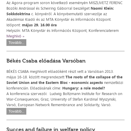
Az Agora-program soron következő eseményén MISZLIVETZ FERENC
Bozóki Andrással és Scheiring Gáborral beszélget
Naomi Klein:
Sokkdoktrína
c. könyvéről. A könyvbemutató szervezője az
Akadémiai Kiadó és az MTA Könyvtár és Információs Központ.
Időpont:
május 29. 16.00 óra
Helyszín: MTA Könyvtár és Információs Központ, Konferenciaterem
Meghívó »
Tovább...
Békés Csaba előadása Varsóban
BÉKÉS CSABA meghívott előadóként részt vett a Varsóban 2013.
május 16-18. között megrendezett
The roots of the collapse of the
Soviet Union and the Eastern Bloc - economic aspects
nemzetközi
konferencián. Előadásának címe:
Hungary: a role model?
A konferencia szervezői: Ludwig Boltzmann Institute for Research on
War-Consequences, Graz, University of Stefan Kardinal Wyszynski,
Varsó, European Network Remembrance and Solidarity, Varsó.
Tovább...
Succes and failure in welfare policy