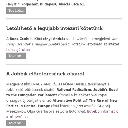
Helyszín:
Fogasház, Budapest, Akácfa utca 51.
Tovább...
Letölthető a legújabb intézeti kötetünk
A
Boda Zsolt
és
Körösényi András
szerkesztésében megjelent
Van
irány? Trendek a magyar politikában
c. kötetünk letölthető az intézet
honlapjáról »»
Tovább...
A Jobbik előretörésének okairól
Megjelent BÍRÓ NAGY ANDRÁS és RÓNA DÁNIEL tanulmánya a
Jobbik előretörésének okairól
Rational Radicalism. Jobbik's Road
to the Hungarian Parliament
címmel a kelet-közép-európai
országok új pártjait elemző
Alternative Politics? The Rise of New
Parties in Central Europe
című kötetben (szerkesztők: Grigorij
Meseznikov, Olga Gyárfásova és Zora Butorova).
Bővebb információ
a könyvről »»
Tovább...