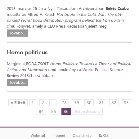
2013. március 26-án a Nyílt Társadalom Archívumában
Békés Csaba
mutatta be Alfred A. Reisch
Hot books in the Cold War: The CIA-
funded secret book distribution program behind the Iron Curtain
című könyvét, amely a CEU Press kiadásában jelent meg.
Tovább...
Homo politicus
Megjelent BODA ZSOLT
Homo Politicus: Towards a Theory of Political
Action and Motivation
című tanulmánya a
World Political Science
Review 2013/1. számában
.
Tovább...
« Előző
1
2
...
78
79
80
81
82
83
84
85
86
Következő »
Webmail
Intranet
Oldaltérkép
RSS