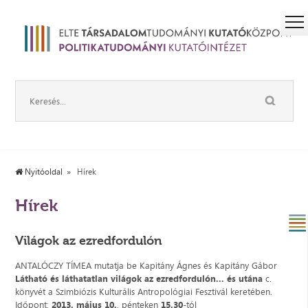
Nyitóoldal
Hírek
Hírek
Világok az ezredfordulón
ANTALÓCZY TÍMEA mutatja be Kapitány Ágnes és Kapitány Gábor
Látható és láthatatlan világok az ezredfordulón... és utána
c.
könyvét a Szimbiózis Kulturális Antropológiai Fesztivál keretében.
Időpont:
2013. május 10.
, pénteken
15.30
-tól