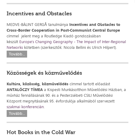
Incentives and Obstacles
MEDVE-BÁLINT GERGÅ tanulmánya
Incentives and Obstacles to
Cross-Border Cooperation in Post-Communist Central Europe
címmel jelent meg a Routledge Kiadó gondozásában
készült
Europe's Changing Geography - The Impact of Inter-Regional
Networks
kötetben (szerkesztők: Nicola Bellini és Ulrich Hilpert).
Tovább...
Közösségek és közművelődés
Kultúra, közösség, közművelődés
címmel tartott előadást
ANTALÓCZY TÍMEA
a Kispesti Munkásotthon Művelődési Házban, a
művház fennállásának 90. és a Pesterzsébeti CSILI Művelődési
Központ megnyitásának 95. évfordulója alkalmából szervezett
szakmai konferencián
.
Tovább...
Hot Books in the Cold War