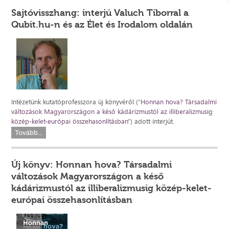
Sajtóvisszhang: interjú Valuch Tiborral a
Qubit.hu-n és az Élet és Irodalom oldalán
Intézetünk kutatóprofesszora új könyvéről ("
Honnan hova? Társadalmi
változások Magyarországon a késő kádárizmustól az illiberalizmusig
közép-kelet-európai összehasonlításban
") adott interjút.
Tovább...
Új könyv: Honnan hova? Társadalmi
változások Magyarországon a késő
kádárizmustól az illiberalizmusig közép-kelet-
európai összehasonlításban