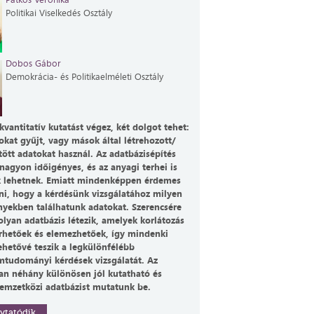
Politikai Viselkedés Osztály
Dobos Gábor
Demokrácia- és Politikaelméleti Osztály
kvantitatív kutatást végez, két dolgot tehet:
okat gyűjt, vagy mások által létrehozott/
tött adatokat használ. Az adatbázisépítés
nagyon időigényes, és az anyagi terhei is
k lehetnek. Emiatt mindenképpen érdemes
ni, hogy a kérdésünk vizsgálatához milyen
yekben találhatunk adatokat. Szerencsére
olyan adatbázis létezik, amelyek korlátozás
érhetőek és elemezhetőek, így mindenki
ehetővé teszik a legkülönfélébb
mtudományi kérdések vizsgálatát. Az
an néhány különösen jól kutatható és
emzetközi adatbázist mutatunk be.
ytatódik...