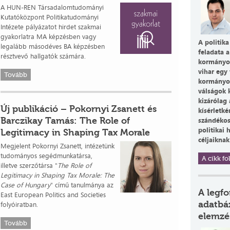
A HUN-REN Társadalomtudományi
Kutatóközpont Politikatudományi
Intézete pályázatot hirdet szakmai
gyakorlatra MA képzésben vagy
A politika
legalább másodéves BA képzésben
feladata a
résztvevő hallgatók számára.
kormányoz
vihar egy 
Tovább
kormányosn
válságok 
kizárólag
Új publikáció – Pokornyi Zsanett és
kísérletké
Barczikay Tamás: The Role of
szándékosa
politikai 
Legitimacy in Shaping Tax Morale
céljaiknak
Megjelent Pokornyi Zsanett, intézetünk
tudományos segédmunkatársa,
A cikk fol
illetve szerzőtársa "
The Role of
Legitimacy in Shaping Tax Morale: The
Case of Hungary
" című tanulmánya az
A legf
East European Politics and Societies
adatbá
folyóiratban.
elemzé
Tovább