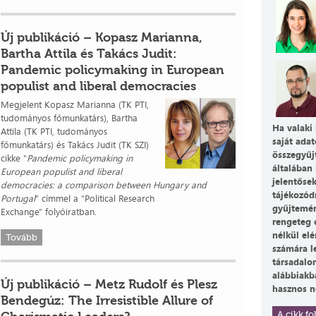
Új publikáció – Kopasz Marianna,
Bartha Attila és Takács Judit:
Pandemic policymaking in European
populist and liberal democracies
Megjelent Kopasz Marianna (TK PTI,
tudományos főmunkatárs), Bartha
Ha valaki 
Attila (TK PTI, tudományos
saját adat
főmunkatárs) és Takács Judit (TK SZI)
összegyűj
cikke "
Pandemic policymaking in
általában 
European populist and liberal
jelentőse
democracies: a comparison between Hungary and
tájékozód
Portugal
" címmel a "Political Research
gyűjtemén
Exchange" folyóiratban.
rengeteg 
nélkül el
Tovább
számára l
társadalo
alábbiakb
Új publikáció – Metz Rudolf és Plesz
hasznos n
Bendegúz: The Irresistible Allure of
A cikk fol