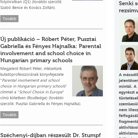
folyóiratban (Q1) (további szerzők:
Senki s
Szabó Bence és Kovács Zoltán).
rezsimv
Tovább
Új publikáció – Róbert Péter, Pusztai
Gabriella és Fényes Hajnalka: Parental
involvement and school choice in
Hungarian primary schools
Megjelent Róbert Péter, intézetünk
kutatóprofesszorának könyvfejezete
A második
"
Parental involvement and school
jelentősen
choice in Hungarian primary schools
"
mintái. A
címmel a "
School Choice in Europe
"
egyrészt a
című kötetben (Routledge) (további
tüntetések
szerzők: Pusztai Gabriella és Fényes Hajnalka).
szembesül
nem illesz
Tovább
felfogásáb
fragmentál
aktivitáso
aktivizmus
Széchenyi-díjban részesült Dr. Stumpf