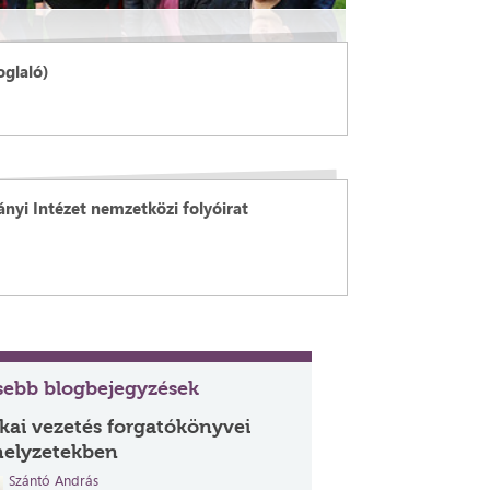
oglaló)
nyi Intézet nemzetközi folyóirat
ssebb blogbejegyzések
ikai vezetés forgatókönyvei
helyzetekben
Szántó András