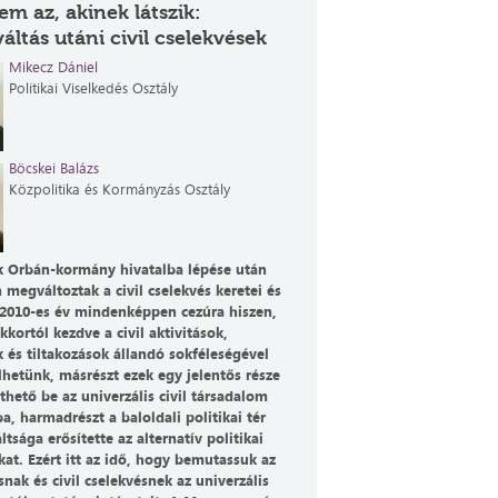
em az, akinek látszik:
áltás utáni civil cselekvések
Mikecz Dániel
Politikai Viselkedés Osztály
Böcskei Balázs
Közpolitika és Kormányzás Osztály
 Orbán-kormány hivatalba lépése után
 megváltoztak a civil cselekvés keretei és
 2010-es év mindenképpen cezúra hiszen,
kkortól kezdve a civil aktivitások,
 és tiltakozások állandó sokféleségével
hetünk, másrészt ezek egy jelentős része
thető be az univerzális civil társadalom
a, harmadrészt a baloldali politikai tér
tsága erősítette az alternatív politikai
kat. Ezért itt az idő, hogy bemutassuk az
nak és civil cselekvésnek az univerzális