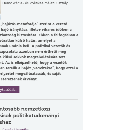
Demokrácia- és Politikaelméleti Osztály
 „hajózás-metaforája” szerint a vezető
 hajó irányítása, illetve viharos időben a
hatóság biztosítása. Ebben a felfogásban a
váratlan külső hatás, amelyet a
ak uralnia kell. A politikai vezetők és
kapcsolata azonban nem érthető meg
 a külső sokkok megzabolázására tett
nt. Az is elképzelhető, hogy a vezetők
n terelik a hajót „vadvizekre”, hogy ezzel a
helyzetet megváltoztassák, és saját
 szerezzenek érvényt.
ytatódik...
ontosabb nemzetközi
zisok politikatudományi
shez
Patkós Veronika