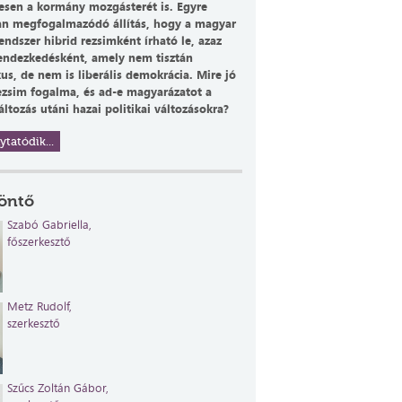
esen a kormány mozgásterét is. Egyre
n megfogalmazódó állítás, hogy a magyar
rendszer hibrid rezsimként írható le, azaz
endezkedésként, amely nem tisztán
us, de nem is liberális demokrácia. Mire jó
rezsim fogalma, és ad-e magyarázatot a
ltozás utáni hazai politikai változásokra?
ytatódik...
öntő
Szabó Gabriella,
főszerkesztő
Metz Rudolf,
szerkesztő
Szűcs Zoltán
Gábor,