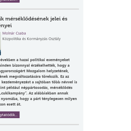
k mérséklődésének jelei és
nyei
Molnár Csaba
Közpolitika és Kormányzás Osztály
 években a hazai politikai eseményeket
inden bizonnyal érzékelhették, hogy a
gyarországért Mozgalom helyzetének,
ének megváltozatására törekszik. Ez az
si kezdeményezést a sajtóban több névvel is
 mint például néppártosodás, mérséklődés
„cukikampány”. Az alábbiakban annak
 nyomába, hogy a párt ténylegesen milyen
on esett át.
ytatódik...