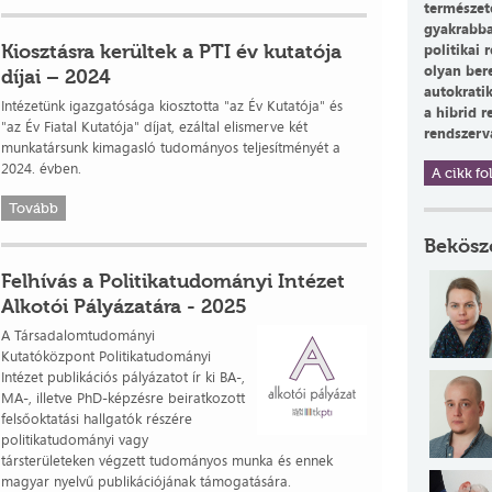
természet
gyakrabba
Kiosztásra kerültek a PTI év kutatója
politikai 
olyan ber
díjai – 2024
autokratik
Intézetünk igazgatósága kiosztotta "az Év Kutatója" és
a hibrid 
"az Év Fiatal Kutatója" díjat, ezáltal elismerve két
rendszervá
munkatársunk kimagasló tudományos teljesítményét a
2024. évben.
A cikk fol
Tovább
Bekösz
Felhívás a Politikatudományi Intézet
Alkotói Pályázatára - 2025
A Társadalomtudományi
Kutatóközpont Politikatudományi
Intézet publikációs pályázatot ír ki BA-,
MA-, illetve PhD-képzésre beiratkozott
felsőoktatási hallgatók részére
politikatudományi vagy
társterületeken végzett tudományos munka és ennek
magyar nyelvű publikációjának támogatására.