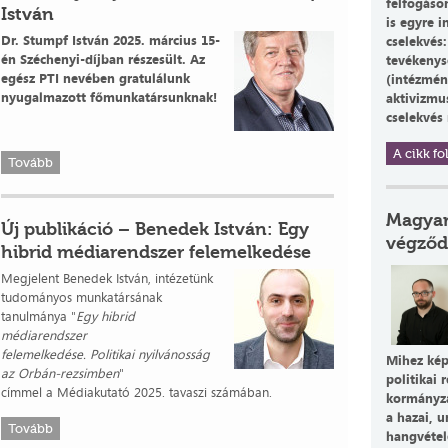
felfogáso
István
is egyre 
Dr. Stumpf István 2025. március 15-
cselekvés:
én Széchenyi-díjban részesült. Az
tevékenys
egész PTI nevében gratulálunk
(intézmény
nyugalmazott főmunkatársunknak!
aktivizmus
cselekvés
A cikk fol
Tovább
Magyar
Új publikáció – Benedek István: Egy
végződ
hibrid médiarendszer felemelkedése
Megjelent Benedek István, intézetünk
tudományos munkatársának
tanulmánya "
Egy hibrid
médiarendszer
felemelkedése. Politikai nyilvánosság
Mihez kép
az Orbán-rezsimben
"
politikai 
címmel a Médiakutató 2025. tavaszi számában.
kormányza
a hazai, u
Tovább
hangvételé