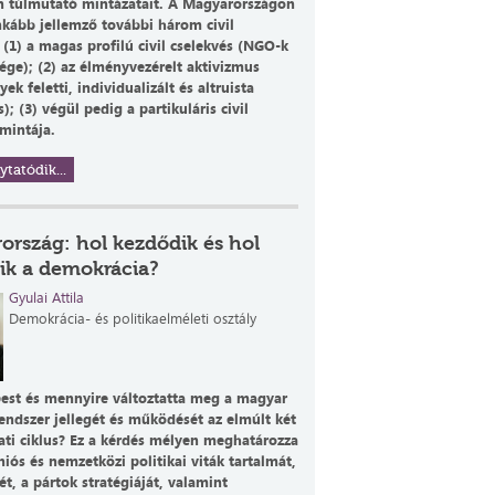
n túlmutató mintázatait. A Magyarországon
inkább jellemző további három civil
 (1) a magas profilú civil cselekvés (NGO-k
ége); (2) az élményvezérelt aktivizmus
ek feletti, individualizált és altruista
); (3) végül pedig a partikuláris civil
 mintája.
ytatódik...
ország: hol kezdődik és hol
ik a demokrácia?
Gyulai Attila
Demokrácia- és politikaelméleti osztály
est és mennyire változtatta meg a magyar
rendszer jellegét és működését az elmúlt két
ti ciklus? Ez a kérdés mélyen meghatározza
niós és nemzetközi politikai viták tartalmát,
t, a pártok stratégiáját, valamint