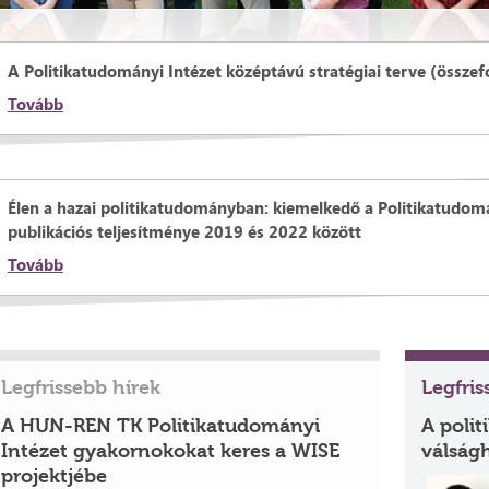
A Politikatudományi Intézet középtávú stratégiai terve (összef
Tovább
Élen a hazai politikatudományban: kiemelkedő a Politikatudomá
publikációs teljesítménye 2019 és 2022 között
Tovább
Legfrissebb hírek
Legfri
A HUN-REN TK Politikatudományi
A polit
Intézet gyakornokokat keres a WISE
válság
projektjébe