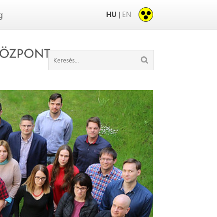
HU
EN
|
g