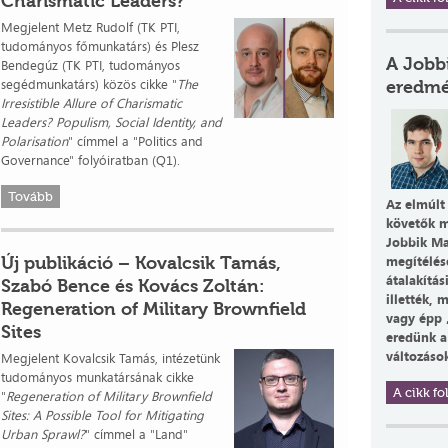
Charismatic Leaders?
Megjelent Metz Rudolf (TK PTI,
tudományos főmunkatárs) és Plesz
A Jobbi
Bendegúz (TK PTI, tudományos
segédmunkatárs) közös cikke "
The
eredmé
Irresistible Allure of Charismatic
Leaders? Populism, Social Identity, and
Polarisation
" címmel a "Politics and
Governance" folyóiratban (Q1).
Tovább
Az elmúlt
követők m
Jobbik Ma
Új publikáció – Kovalcsik Tamás,
megítélés
átalakítá
Szabó Bence és Kovács Zoltán:
illették,
Regeneration of Military Brownfield
vagy épp 
Sites
eredünk a
változások
Megjelent Kovalcsik Tamás, intézetünk
tudományos munkatársának cikke
A cikk fol
"
Regeneration of Military Brownfield
Sites: A Possible Tool for Mitigating
Urban Sprawl?
" címmel a "Land"