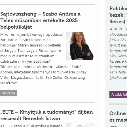
Politi
Sajtóvisszhang – Szabó Andrea a
kezek:
Telex műsorában értékelte 2025
Series)
belpolitikáját
A TK PTI ‘S
Mikor és milyen békemegállapodással
előadássor
zárulhat le Putyin Ukrajna elleni
június 17-
háborúja? Milyen tényezők dönthetik
tartott bem
el, hogy a Tisza vagy a Fidesz nyeri-e
kompromis
meg a választást? Mire számít az
című kézir
üzleti szféra, ki nyer 2026-ban?
kérdésre kí
Többek közt ezekre a kérdésekre választolt Szabó
kompromis
Andrea, intézetünk tudományos főmunkatársa Zsiday
azt a fajt
Viktor közgazdásszal és Sz. Bíró Zoltán Oroszország-
‘piszkos ke
szakértővel.
Tovább
A cikk fol
„ELTE – Kinyitjuk a tudományt” díjban
Online
részesült Benedek István
és mest
Az ELTE ezzel a díjjal azokat a kutatóit