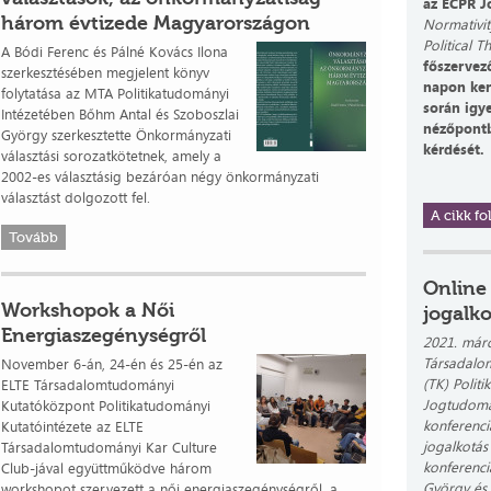
az ECPR J
három évtizede Magyarországon
Normativit
Political T
A Bódi Ferenc és Pálné Kovács Ilona
főszervez
szerkesztésében megjelent könyv
napon ker
folytatása az MTA Politikatudományi
során igy
Intézetében Bőhm Antal és Szoboszlai
nézőpontbó
György szerkesztette Önkormányzati
kérdését.
választási sorozatkötetnek, amely a
2002-es választásig bezáróan négy önkormányzati
választást dolgozott fel.
A cikk fol
Tovább
Online
Workshopok a Női
jogalk
Energiaszegénységről
2021. márc
Társadalo
November 6-án, 24-én és 25-én az
(TK) Polit
ELTE Társadalomtudományi
Jogtudomán
Kutatóközpont Politikatudományi
konferenci
Kutatóintézete az ELTE
jogalkotás
Társadalomtudományi Kar Culture
konferenci
Club-jával együttműködve három
György és 
workshopot szervezett a női energiaszegénységről, a