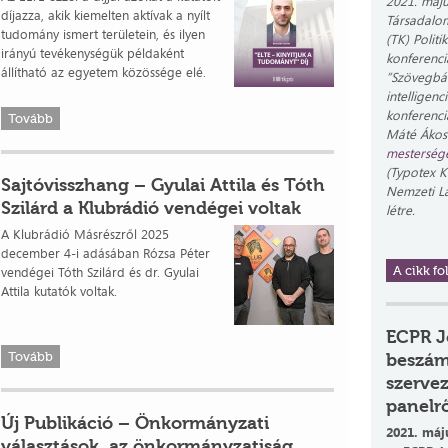
2021. máju
díjazza, akik kiemelten aktívak a nyílt
Társadalo
tudomány ismert területein, és ilyen
(TK) Polit
irányú tevékenységük példaként
konferenci
állítható az egyetem közössége elé.
”Szövegbá
intelligen
konferenci
Tovább
Máté Ákos 
mestersége
(Typotex K
Sajtóvisszhang – Gyulai Attila és Tóth
Nemzeti La
Szilárd a Klubrádió vendégei voltak
létre.
A Klubrádió Másrészről 2025
december 4-i adásában Rózsa Péter
vendégei Tóth Szilárd és dr. Gyulai
A cikk fol
Attila kutatók voltak.
ECPR J
Tovább
beszámo
szervez
panelrő
Új Publikáció – Önkormányzati
2021. máju
választások, az önkormányzatiság