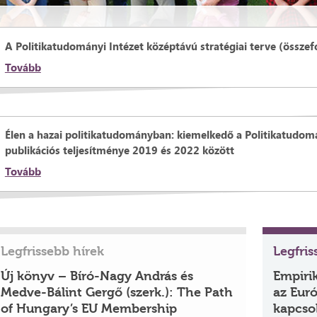
A Politikatudományi Intézet középtávú stratégiai terve (összef
Tovább
Élen a hazai politikatudományban: kiemelkedő a Politikatudomá
publikációs teljesítménye 2019 és 2022 között
Tovább
Legfrissebb hírek
Legfri
Új könyv – Bíró-Nagy András és
Empiri
Medve-Bálint Gergő (szerk.): The Path
az Euró
of Hungary’s EU Membership
kapcso