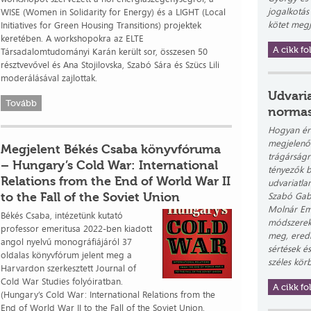
jogalkotás
WISE (Women in Solidarity for Energy) és a LIGHT (Local
kötet meg
Initiatives for Green Housing Transitions) projektek
keretében. A workshopokra az ELTE
A cikk fol
Társadalomtudományi Karán került sor, összesen 50
résztvevővel és Ana Stojilovska, Szabó Sára és Szücs Lili
moderálásával zajlottak.
Udvaria
Tovább
normas
Hogyan ér
megjelenő 
Megjelent Békés Csaba könyvfóruma
trágárság
– Hungary’s Cold War: International
tényezők b
Relations from the End of World War II
udvariatla
to the Fall of the Soviet Union
Szabó Gabr
Molnár Em
Békés Csaba, intézetünk kutató
módszerekk
professor emeritusa 2022-ben kiadott
meg, eredm
angol nyelvű monográfiájáról 37
sértések é
oldalas könyvfórum jelent meg a
széles körb
Harvardon szerkesztett Journal of
Cold War Studies folyóiratban.
A cikk fol
(Hungary’s Cold War: International Relations from the
End of World War II to the Fall of the Soviet Union.