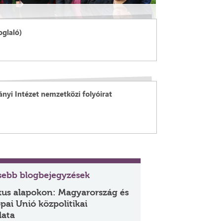
oglaló)
nyi Intézet nemzetközi folyóirat
ssebb blogbejegyzések
kus alapokon: Magyarország és
pai Unió közpolitikai
lata