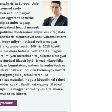
rszág és az Európai Unió
szonyról szóló
dben és tudományos
ban egyaránt háttérbe
ddig az uniós tagság
ényeként hozott nemzeti
politikai döntéseinek empirikus vizsgálata.
adatbázis elemzésével adok válaszokat arra
e, hogy milyen hatással volt a magyar
ára az uniós tagság 2004 és 2018 között.
m, mekkora hatással volt az EU a magyar
sra, milyen mértékben teljesítette a magyar
z Európai Bizottságtól érkező közpolitikai
at, és bemutatom, milyen hasonlóságok és
ek vannak a különböző kormányok között
ttségszegési eljárások terén. Az
k azt mutatják, hogy a közpolitikai szintű
ödés az aktuálpolitikai viszonynál jóval
nyebb a magyar kormány (és általában a
letve az EU között.
ytatódik...