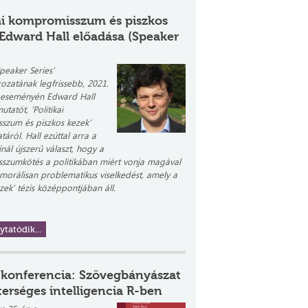
kai kompromisszum és piszkos
 Edward Hall előadása (Speaker
peaker Series’
ozatának legfrissebb, 2021.
i eseményén Edward Hall
utatót, ‘Politikai
szum és piszkos kezek’
atáról.
Hall ezúttal arra a
nál újszerű választ, hogy a
szumkötés a politikában miért vonja magával
a morálisan problematikus viselkedést, amely a
zek’ tézis középpontjában áll.
ytatódik...
 konferencia: Szövegbányászat
erséges intelligencia R-ben