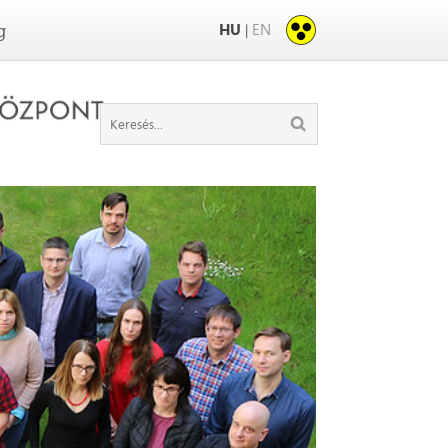
HU
EN
|
g