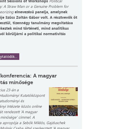
oint Sessions of Workshops
Political
y: A Straw Man or a Genuine Problem for
heorizing
elnevezésű panelja, amelynek
ője Szűcs Zoltán Gábor volt. A résztvevők öt
esztül, tizennégy tanulmány megvitatása
ekeztek mind történeti, mind analitikus
l körüljárni a politikai normativitás
ytatódik...
 konferencia: A magyar
otás minősége
ius 23-án a
mtudományi Kutatóközpont
ikatudományi és
yi Intézete közös online
át rendezett ‘A magyar
 minősége’ címmel. A
a apropója a Sebők Miklós, Gajduschek
Molnár Csaba által szerkesztett ’A magyar