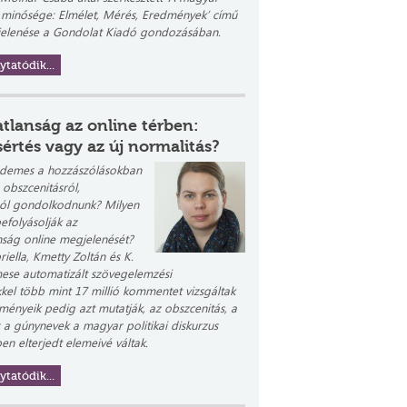
 minősége: Elmélet, Mérés, Eredmények’ című
jelenése a Gondolat Kiadó gondozásában.
ytatódik...
tlanság az online térben:
értés vagy az új normalitás?
demes a hozzászólásokban
obszcenitásról,
ról gondolkodnunk? Milyen
efolyásolják az
nság online megjelenését?
iella, Kmetty Zoltán és K.
ese automatizált szövegelemzési
el több mint 17 millió kommentet vizsgáltak
ényeik pedig azt mutatják, az obszcenitás, a
s a gúnynevek a magyar politikai diskurzus
en elterjedt elemeivé váltak.
ytatódik...