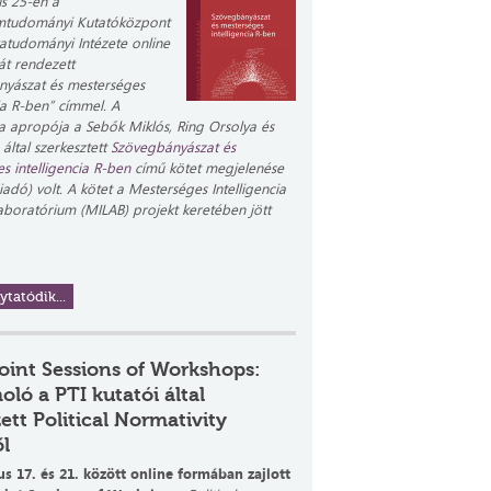
s 25-én a
mtudományi Kutatóközpont
ikatudományi Intézete online
át rendezett
nyászat és mesterséges
cia R-ben” címmel. A
a apropója a Sebők Miklós, Ring Orsolya és
által szerkesztett
Szövegbányászat és
s intelligencia R-ben
című kötet megjelenése
iadó) volt. A kötet a Mesterséges Intelligencia
boratórium (MILAB) projekt keretében jött
ytatódik...
oint Sessions of Workshops:
ló a PTI kutatói által
ett Political Normativity
l
s 17. és 21. között online formában zajlott