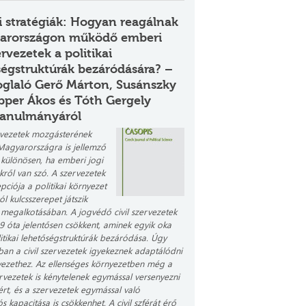
i stratégiák: Hogyan reagálnak
arországon működő emberi
ervezetek a politikai
ségstruktúrák bezáródására? –
oglaló Gerő Márton, Susánszky
pper Ákos és Tóth Gergely
tanulmányáról
ervezetek mozgásterének
Magyarországra is jellemző
 különösen, ha emberi jogi
kről van szó. A szervezetek
pciója a politikai környezet
ól kulcsszerepet játszik
k megalkotásában. A jogvédő civil szervezetek
 óta jelentősen csökkent, aminek egyik oka
litikai lehetőségstruktúrák bezáródása. Úgy
ban a civil szervezetek
igyekeznek
adaptálódni
yezethez. Az ellenséges környezetben még a
ervezetek is kénytelenek egymással versenyezni
ért, és a szervezetek egymással való
 kapacitása is csökkenhet. A civil szférát érő