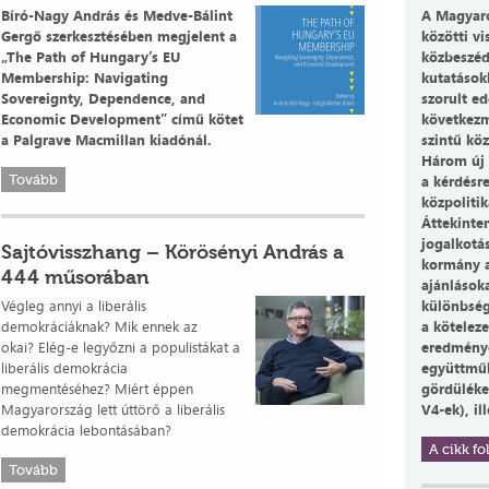
Bíró-Nagy András és Medve-Bálint
A Magyaro
Gergő szerkesztésében megjelent a
közötti vi
„The Path of Hungary’s EU
közbeszé
Membership: Navigating
kutatások
Sovereignty, Dependence, and
szorult e
Economic Development” című kötet
következm
a Palgrave Macmillan kiadónál.
szintű köz
Három új 
Tovább
a kérdésr
közpolitik
Áttekinte
jogalkotá
Sajtóvisszhang – Körösényi András a
kormány a
444 műsorában
ajánlások
Végleg annyi a liberális
különbség
demokráciáknak? Mik ennek az
a köteleze
okai? Elég-e legyőzni a populistákat a
eredménye
liberális demokrácia
együttműk
megmentéséhez? Miért éppen
gördüléke
Magyarország lett úttörő a liberális
V4-ek), il
demokrácia lebontásában?
A cikk fol
Tovább