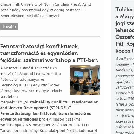
Chapel Hill: University of North Carolina Press). Az itt
Túlélés
közölt négy recenzióval együtt eddig összesen 11
ismertetésben méltatták a könyvet.
a Magy
jogi sz
Tovább
lehető
Összef
Pál, Ko
Fenntarthatósági konfliktusok,
közös 
transzformáció és egyenlőtlen
A civil sz
fejlődés: szakmai workshop a PTI-ben
szűkülése 
A Nemzeti Kutatási, Fejlesztési és
tendencia,
Innovációs Alapból finanszírozott, a
szervezete
Kétoldalú Tudományos és
saját perce
Technológiai (TÉT) együttműködés
változásair
támogatása osztrák–magyar reláció
stratégiái
keretében
száma 2009
megvalósuló
„Sustainability Conflicts, Transformation
lehet a po
and Uneven Development (STRUDEL)” –
tűnik azon
Fenntarthatósági konfliktusok, transzformáció és
az új körn
egyenlőtlen fejlődés
projekt második szakmai
sikeres sz
workshopját 2025. november 27-én tartotta az ELTE
a források
Társadalomtudományi Kutatóközpont Politikatudományi
kooperációs