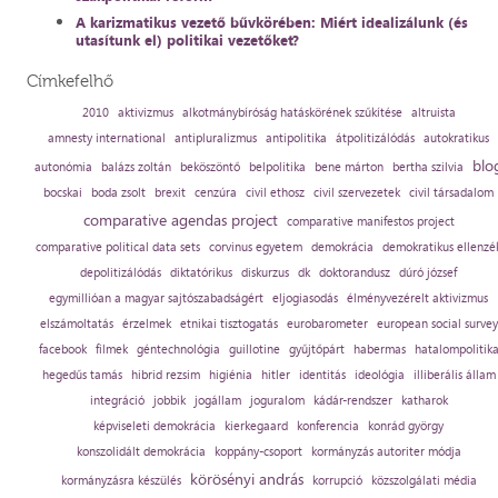
A karizmatikus vezető bűvkörében: Miért idealizálunk (és
utasítunk el) politikai vezetőket?
Címkefelhő
2010
aktivizmus
alkotmánybíróság hatáskörének szűkítése
altruista
amnesty international
antipluralizmus
antipolitika
átpolitizálódás
autokratikus
blo
autonómia
balázs zoltán
beköszöntő
belpolitika
bene márton
bertha szilvia
bocskai
boda zsolt
brexit
cenzúra
civil ethosz
civil szervezetek
civil társadalom
comparative agendas project
comparative manifestos project
comparative political data sets
corvinus egyetem
demokrácia
demokratikus ellenzé
depolitizálódás
diktatórikus
diskurzus
dk
doktorandusz
dúró józsef
egymillióan a magyar sajtószabadságért
eljogiasodás
élményvezérelt aktivizmus
elszámoltatás
érzelmek
etnikai tisztogatás
eurobarometer
european social survey
facebook
filmek
géntechnológia
guillotine
gyűjtőpárt
habermas
hatalompolitik
hegedűs tamás
hibrid rezsim
higiénia
hitler
identitás
ideológia
illiberális állam
integráció
jobbik
jogállam
joguralom
kádár-rendszer
katharok
képviseleti demokrácia
kierkegaard
konferencia
konrád györgy
konszolidált demokrácia
koppány-csoport
kormányzás autoriter módja
körösényi andrás
kormányzásra készülés
korrupció
közszolgálati média