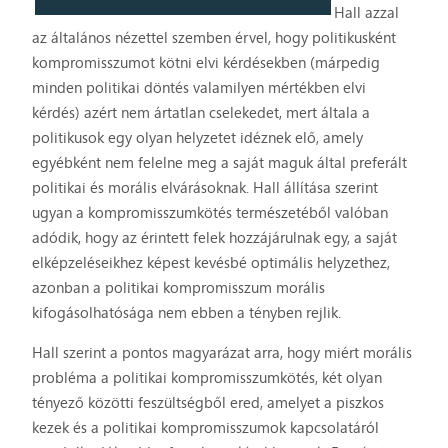
Hall azzal
az általános nézettel szemben érvel, hogy politikusként
kompromisszumot kötni elvi kérdésekben (márpedig
minden politikai döntés valamilyen mértékben elvi
kérdés) azért nem ártatlan cselekedet, mert általa a
politikusok egy olyan helyzetet idéznek elő, amely
egyébként nem felelne meg a saját maguk által preferált
politikai és morális elvárásoknak. Hall állítása szerint
ugyan a kompromisszumkötés természetéből valóban
adódik, hogy az érintett felek hozzájárulnak egy, a saját
elképzeléseikhez képest kevésbé optimális helyzethez,
azonban a politikai kompromisszum morális
kifogásolhatósága nem ebben a tényben rejlik.
Hall szerint a pontos magyarázat arra, hogy miért morális
probléma a politikai kompromisszumkötés, két olyan
tényező közötti feszültségből ered, amelyet a piszkos
kezek és a politikai kompromisszumok kapcsolatáról