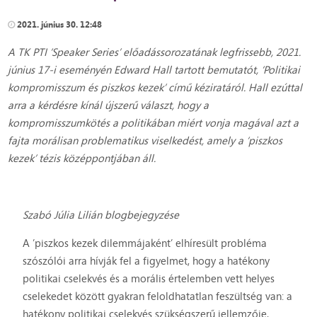
2021. június 30. 12:48
A TK PTI ‘Speaker Series’ előadássorozatának legfrissebb, 2021.
június 17-i eseményén Edward Hall tartott bemutatót, ‘Politikai
kompromisszum és piszkos kezek’ című kéziratáról.
Hall ezúttal
arra a kérdésre kínál újszerű választ, hogy a
kompromisszumkötés a politikában miért vonja magával azt a
fajta morálisan problematikus viselkedést, amely a ‘piszkos
kezek’ tézis középpontjában áll.
Szabó Júlia Lilián blogbejegyzése
A ’piszkos kezek dilemmájaként’ elhíresült probléma
szószólói arra hívják fel a figyelmet, hogy a hatékony
politikai cselekvés és a morális értelemben vett helyes
cselekedet között gyakran feloldhatatlan feszültség van: a
hatékony politikai cselekvés szükségszerű jellemzője,