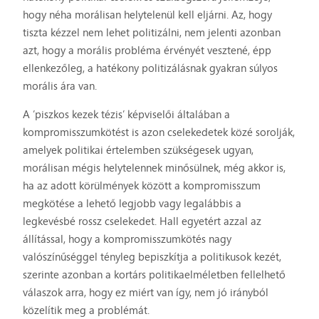
hogy néha morálisan helytelenül kell eljárni. Az, hogy
tiszta kézzel nem lehet politizálni, nem jelenti azonban
azt, hogy a morális probléma érvényét vesztené, épp
ellenkezőleg, a hatékony politizálásnak gyakran súlyos
morális ára van.
A ’piszkos kezek tézis’ képviselői általában a
kompromisszumkötést is azon cselekedetek közé sorolják,
amelyek politikai értelemben szükségesek ugyan,
morálisan mégis helytelennek minősülnek, még akkor is,
ha az adott körülmények között a kompromisszum
megkötése a lehető legjobb vagy legalábbis a
legkevésbé rossz cselekedet. Hall egyetért azzal az
állítással, hogy a kompromisszumkötés nagy
valószínűséggel tényleg bepiszkítja a politikusok kezét,
szerinte azonban a kortárs politikaelméletben fellelhető
válaszok arra, hogy ez miért van így, nem jó irányból
közelítik meg a problémát.