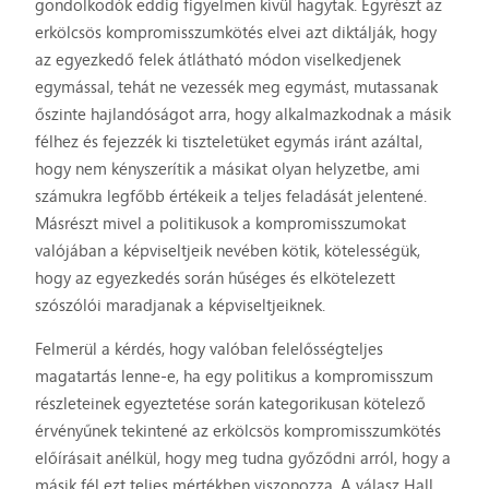
gondolkodók eddig figyelmen kívül hagytak. Egyrészt az
erkölcsös kompromisszumkötés elvei azt diktálják, hogy
az egyezkedő felek átlátható módon viselkedjenek
egymással, tehát ne vezessék meg egymást, mutassanak
őszinte hajlandóságot arra, hogy alkalmazkodnak a másik
félhez és fejezzék ki tiszteletüket egymás iránt azáltal,
hogy nem kényszerítik a másikat olyan helyzetbe, ami
számukra legfőbb értékeik a teljes feladását jelentené.
Másrészt mivel a politikusok a kompromisszumokat
valójában a képviseltjeik nevében kötik, kötelességük,
hogy az egyezkedés során hűséges és elkötelezett
szószólói maradjanak a képviseltjeiknek.
Felmerül a kérdés, hogy valóban felelősségteljes
magatartás lenne-e, ha egy politikus a kompromisszum
részleteinek egyeztetése során kategorikusan kötelező
érvényűnek tekintené az erkölcsös kompromisszumkötés
előírásait anélkül, hogy meg tudna győződni arról, hogy a
másik fél ezt teljes mértékben viszonozza. A válasz Hall