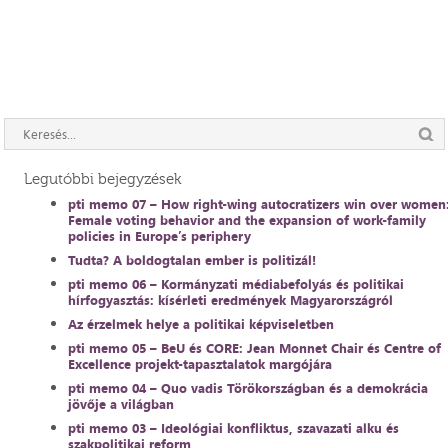
Legutóbbi bejegyzések
pti memo 07 – How right-wing autocratizers win over women
Female voting behavior and the expansion of work-family
policies in Europe’s periphery
Tudta? A boldogtalan ember is politizál!
pti memo 06 – Kormányzati médiabefolyás és politikai
hírfogyasztás: kísérleti eredmények Magyarországról
Az érzelmek helye a politikai képviseletben
pti memo 05 – BeU és CORE: Jean Monnet Chair és Centre of
Excellence projekt-tapasztalatok margójára
pti memo 04 – Quo vadis Törökországban és a demokrácia
jövője a világban
pti memo 03 – Ideológiai konfliktus, szavazati alku és
szakpolitikai reform