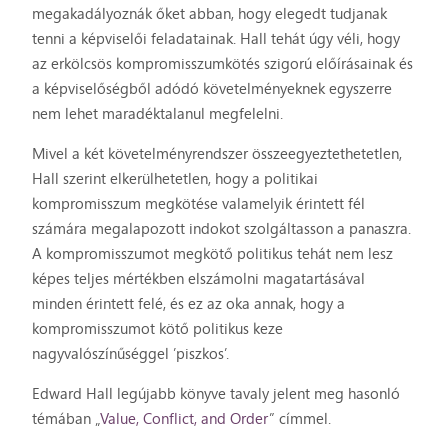
megakadályoznák őket abban, hogy elegedt tudjanak
tenni a képviselői feladatainak. Hall tehát úgy véli, hogy
az erkölcsös kompromisszumkötés szigorú előírásainak és
a képviselőségből adódó követelményeknek egyszerre
nem lehet maradéktalanul megfelelni.
Mivel a két követelményrendszer összeegyeztethetetlen,
Hall szerint elkerülhetetlen, hogy a politikai
kompromisszum megkötése valamelyik érintett fél
számára megalapozott indokot szolgáltasson a panaszra.
A kompromisszumot megkötő politikus tehát nem lesz
képes teljes mértékben elszámolni magatartásával
minden érintett felé, és ez az oka annak, hogy a
kompromisszumot kötő politikus keze
nagyvalószínűséggel ’piszkos’.
Edward Hall legújabb könyve tavaly jelent meg hasonló
témában „
Value, Conflict, and Order
” címmel.