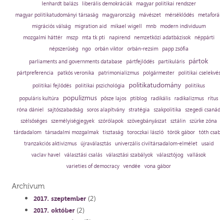
lenhardt balázs
liberális demokráciák
magyar politikai rendszer
magyar politikatudományi társaság
magyarország
mávészet
mérséklődés
metaforá
migrációs válság
migration aid
mikael wigell
mnb
modern individuum
mozgalmi háttér
mszp
mta tk pti
napirend
nemzetközi adatbázisok
néppárti
népszerűség
ngo
orbán viktor
orbán-rezsim
papp zsófia
pártok
parliaments and governments database
pártfejlődés
partikuláris
pártpreferencia
patkós veronika
patrimonializmus
polgármester
politikai cselekvé
politikatudomány
politikai fejlődés
politikai pszichológia
politikus
populizmus
populáris kultúra
pősze lajos
ptiblog
radikális
radikalizmus
rítus
róna dániel
sajtószabadság
soros alapítvány
stratégia
szakpolitika
szegedi csaná
szélsőséges
személyiségjegyek
szórólapok
szövegbányászat
sztálin
szürke zóna
tárdadalom
társadalmi mozgalmak
tisztaság
toroczkai lászló
török gábor
tóth csa
tranzakciós aktivizmus
újraválasztás
univerzális civiltársadalom-elmélet
usaid
vaclav havel
választási csalás
választási szabályok
választójog
vallások
varieties of democracy
vendée
vona gábor
Archívum
(2)
2017. szeptember
(2)
2017. október