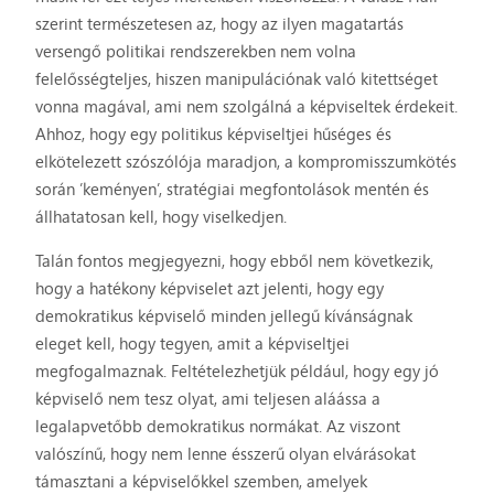
szerint természetesen az, hogy az ilyen magatartás
versengő politikai rendszerekben nem volna
felelősségteljes, hiszen manipulációnak való kitettséget
vonna magával, ami nem szolgálná a képviseltek érdekeit.
Ahhoz, hogy egy politikus képviseltjei hűséges és
elkötelezett szószólója maradjon, a kompromisszumkötés
során ’keményen’, stratégiai megfontolások mentén és
állhatatosan kell, hogy viselkedjen.
Talán fontos megjegyezni, hogy ebből nem következik,
hogy a hatékony képviselet azt jelenti, hogy egy
demokratikus képviselő minden jellegű kívánságnak
eleget kell, hogy tegyen, amit a képviseltjei
megfogalmaznak. Feltételezhetjük például, hogy egy jó
képviselő nem tesz olyat, ami teljesen aláássa a
legalapvetőbb demokratikus normákat. Az viszont
valószínű, hogy nem lenne ésszerű olyan elvárásokat
támasztani a képviselőkkel szemben, amelyek