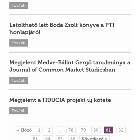
Tovább
Letölthető lett Boda Zsolt könyve a PTI
honlapjáról
Tovább
Megjelent Medve-Bálint Gergő tanulmánya a
Journal of Common Market Studiesban
Tovább
Megjelent a FIDUCIA projekt új kötete
Tovább
« Előző
1
2
...
78
79
80
81
82
83
84
85
86
Következő »