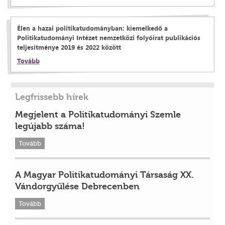
Élen a hazai politikatudományban: kiemelkedő a
Politikatudományi Intézet nemzetközi folyóirat publikációs
teljesítménye 2019 és 2022 között
Tovább
Legfrissebb hírek
Megjelent a Politikatudományi Szemle
legújabb száma!
Tovább
A Magyar Politikatudományi Társaság XX.
Vándorgyűlése Debrecenben
Tovább