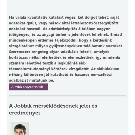
Ha valaki kvantitatív kutatást végez, két dolgot tehet: saját
adatokat gyűjt, vagy mások által létrehozott/összegyűjtött
adatokat használ. Az adatbázisépítés általában nagyon
időigényes, és az anyagi terhei is jelentősek lehetnek. Emiatt
mindenképpen érdemes tájékozódni, hogy a kérdésünk
vizsgálatához milyen gyűjteményekben találhatunk adatokat.
Szerencsére rengeteg olyan adatbázis létezik, amelyek
korlátozás nélkül elérhetőek és elemezhetőek, így mindenki
számára lehetővé teszik a legkülönfélébb
társadalomtudományi kérdések vizsgálatát. Az alábbiakban
néhány különösen jól kutatható és hasznos nemzetközi
adatbázist mutatunk be.
A cikk folytatódik...
A Jobbik mérséklődésének jelei és
eredményei