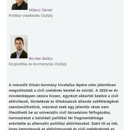
Mikecz Dániel
Politikai Viselkedés Osztály
Böcskei Balázs
Közpolitika és Kormányzás Osztály
A második Orbán-kormány hivatalba lépése után jelentősen
megváltoztak a civil cselekvés keretei és mintái. A 2010-es év
mindenképpen cezúra hiszen, egyrészt akkortól kezdve a civil
aktivitások, tüntetések és tiltakozások állandó sokféleségével
szembesülhetünk, másrészt ezek egy jelentős része nem
illeszthető be az univerzális civil társadalom felfogásába,
harmadrészt a baloldali politikai tér fragmentáltsága
erősítette az alternatív politikai aktivitásokat. Ezért itt az idő,
hogy bemutassuk az aktivizmusnak és civil cselekvésnek az