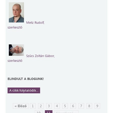
Metz Rudolf,
szerkesztő
Szűcs Zoltán
Gábor,
szerkesztő
ELINDULT A BLOGUNK!
A cikk folytatódik...
« Előző
1
2
3
4
5
6
7
8
9
10
11
Következő »