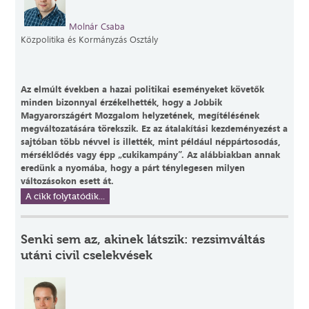
Molnár Csaba
Közpolitika és Kormányzás Osztály
Az elmúlt években a hazai politikai eseményeket követők
minden bizonnyal érzékelhették, hogy a Jobbik
Magyarországért Mozgalom helyzetének, megítélésének
megváltozatására törekszik. Ez az átalakítási kezdeményezést a
sajtóban több névvel is illették, mint például néppártosodás,
mérséklődés vagy épp „cukikampány”. Az alábbiakban annak
eredünk a nyomába, hogy a párt ténylegesen milyen
változásokon esett át.
A cikk folytatódik...
Senki sem az, akinek látszik: rezsimváltás
utáni civil cselekvések