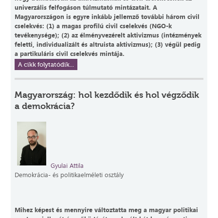
univerzális felfogáson túlmutató mintázatait. A
Magyarországon is egyre inkább jellemző további három civil
cselekvés: (1) a magas profilú civil cselekvés (NGO-k
tevékenysége); (2) az élményvezérelt aktivizmus (intézmények
feletti, individualizált és altruista aktivizmus); (3) végül pedig
a partikuláris civil cselekvés mintája.
A cikk folytatódik...
Magyarország: hol kezdődik és hol végződik
a demokrácia?
Gyulai Attila
Demokrácia- és politikaelméleti osztály
Mihez képest és mennyire változtatta meg a magyar politikai