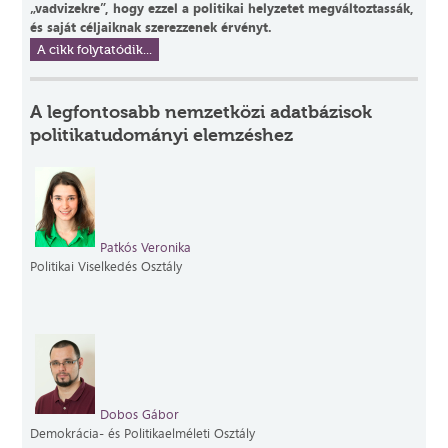
„vadvizekre”, hogy ezzel a politikai helyzetet megváltoztassák,
és saját céljaiknak szerezzenek érvényt.
A cikk folytatódik...
A legfontosabb nemzetközi adatbázisok
politikatudományi elemzéshez
Patkós Veronika
Politikai Viselkedés Osztály
Dobos Gábor
Demokrácia- és Politikaelméleti Osztály