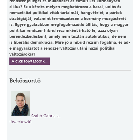
rendszer jellegét és működését az elmúlt két kormányzati
ciklus? Ez a kérdés mélyen meghatározza a hazai, uniós és
nemzetközi politikai viták tartalmát, hangvételét, a pártok
stratégiáját, valamint természetesen a kormány mozgásterét
is. Egyre gyakrabban megfogalmazódó állítás, hogy a magyar
politikai rendszer hibrid rezsimként írható le, azaz olyan
berendezkedésként, amely nem tisztán autokratikus, de nem
is liberális demokrácia. Mire jó a hibrid rezsim fogalma, és ad-
e magyarázatot a rendszerváltozás utáni hazai politikai
változásokra?
A cikk folytatódik...
Beköszöntő
Szabó Gabriella,
főszerkesztő