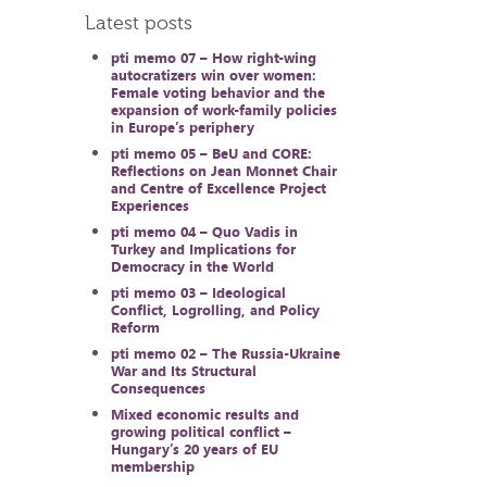
Latest posts
pti memo 07 – How right-wing
autocratizers win over women:
Female voting behavior and the
expansion of work-family policies
in Europe’s periphery
pti memo 05 – BeU and CORE:
Reflections on Jean Monnet Chair
and Centre of Excellence Project
Experiences
pti memo 04 – Quo Vadis in
Turkey and Implications for
Democracy in the World
pti memo 03 – Ideological
Conflict, Logrolling, and Policy
Reform
pti memo 02 – The Russia-Ukraine
War and Its Structural
Consequences
Mixed economic results and
growing political conflict –
Hungary’s 20 years of EU
membership