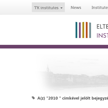
News
Institute
TK institutes
A(z) "2010 " címkével jelölt bejegyz