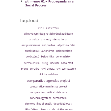
pti memo 01 – Propaganda as a
Social Process
Tagcloud
2010
aktivizmus
alkotmánybíróság hatáskörének szűkítése
altruista
amnesty international
antipluralizmus
antipolitika
átpolitizálódás
autokratikus
autonómia
balázs zoltán
beköszöntő
belpolitika
bene márton
blog
bertha szilvia
bocskai
boda zsolt
brexit
cenzúra
civil ethosz
civil szervezetek
civil társadalom
comparative agendas project
comparative manifestos project
comparative political data sets
corvinus egyetem
demokrácia
demokratikus ellenzék
depolitizálódás
diktatórikus
diskurzus
dk
doktorandusz