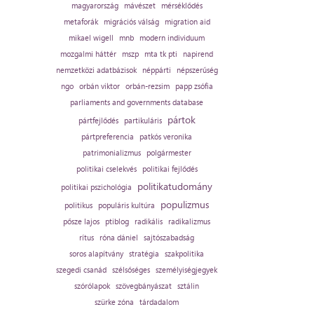
magyarország
mávészet
mérséklődés
metaforák
migrációs válság
migration aid
mikael wigell
mnb
modern individuum
mozgalmi háttér
mszp
mta tk pti
napirend
nemzetközi adatbázisok
néppárti
népszerűség
ngo
orbán viktor
orbán-rezsim
papp zsófia
parliaments and governments database
pártok
pártfejlődés
partikuláris
pártpreferencia
patkós veronika
patrimonializmus
polgármester
politikai cselekvés
politikai fejlődés
politikatudomány
politikai pszichológia
populizmus
politikus
populáris kultúra
pősze lajos
ptiblog
radikális
radikalizmus
rítus
róna dániel
sajtószabadság
soros alapítvány
stratégia
szakpolitika
szegedi csanád
szélsőséges
személyiségjegyek
szórólapok
szövegbányászat
sztálin
szürke zóna
tárdadalom