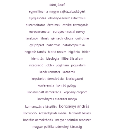
dúró józsef
egymillióan a magyar sajtószabadságért
eljogiasodás
élményvezérelt aktivizmus
elszámoltatás
érzelmek
etnikai tisztogatás
eurobarometer
european social survey
facebook
filmek
géntechnológia
guillotine
gyűjtőpárt
habermas
hatalompolitika
hegedűs tamás
hibrid rezsim
higiénia
hitler
identitás
ideológia
illiberális állam
integráció
jobbik
jogállam
joguralom
kádár-rendszer
katharok
képviseleti demokrácia
kierkegaard
konferencia
konrád györgy
konszolidált demokrácia
koppány-csoport
kormányzás autoriter módja
körösényi andrás
kormányzásra készülés
korrupció
közszolgálati média
lenhardt balázs
liberális demokráciák
magyar politikai rendszer
magyar politikatudományi társaság