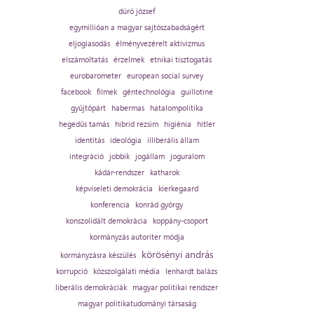
dúró józsef
egymillióan a magyar sajtószabadságért
eljogiasodás
élményvezérelt aktivizmus
elszámoltatás
érzelmek
etnikai tisztogatás
eurobarometer
european social survey
facebook
filmek
géntechnológia
guillotine
gyűjtőpárt
habermas
hatalompolitika
hegedűs tamás
hibrid rezsim
higiénia
hitler
identitás
ideológia
illiberális állam
integráció
jobbik
jogállam
joguralom
kádár-rendszer
katharok
képviseleti demokrácia
kierkegaard
konferencia
konrád györgy
konszolidált demokrácia
koppány-csoport
kormányzás autoriter módja
körösényi andrás
kormányzásra készülés
korrupció
közszolgálati média
lenhardt balázs
liberális demokráciák
magyar politikai rendszer
magyar politikatudományi társaság