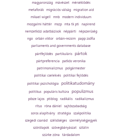
magyarország
mávészet
mérséklődés
metaforák
migrációs válság
migration aid
mikael wigell
mnb
modern individuum
mozgalmi háttér
mszp
mta tk pti
napirend
nemzetközi adatbázisok
néppárti
népszerűség
ngo
orbán viktor
orbán-rezsim
papp zsófia
parliaments and governments database
pártok
pártfejlődés
partikuláris
pártpreferencia
patkós veronika
patrimonializmus
polgármester
politikai cselekvés
politikai fejlődés
politikatudomány
politikai pszichológia
populizmus
politikus
populáris kultúra
pősze lajos
ptiblog
radikális
radikalizmus
rítus
róna dániel
sajtószabadság
soros alapítvány
stratégia
szakpolitika
szegedi csanád
szélsőséges
személyiségjegyek
szórólapok
szövegbányászat
sztálin
szürke zóna
tárdadalom