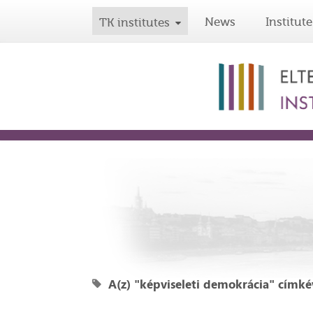
News
Institute
TK institutes
A(z) "képviseleti demokrácia" címkév