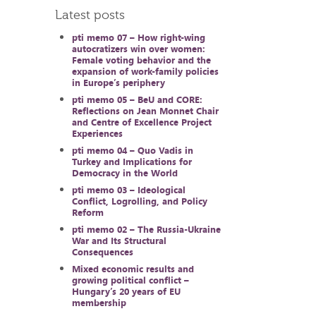
Latest posts
pti memo 07 – How right-wing
autocratizers win over women:
Female voting behavior and the
expansion of work-family policies
in Europe’s periphery
pti memo 05 – BeU and CORE:
Reflections on Jean Monnet Chair
and Centre of Excellence Project
Experiences
pti memo 04 – Quo Vadis in
Turkey and Implications for
Democracy in the World
pti memo 03 – Ideological
Conflict, Logrolling, and Policy
Reform
pti memo 02 – The Russia-Ukraine
War and Its Structural
Consequences
Mixed economic results and
growing political conflict –
Hungary’s 20 years of EU
membership