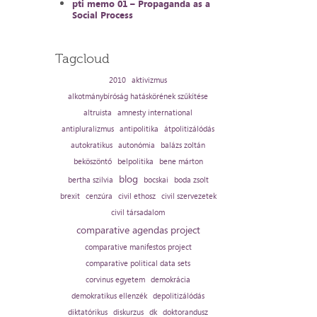
pti memo 01 – Propaganda as a
Social Process
Tagcloud
2010
aktivizmus
alkotmánybíróság hatáskörének szűkítése
altruista
amnesty international
antipluralizmus
antipolitika
átpolitizálódás
autokratikus
autonómia
balázs zoltán
beköszöntő
belpolitika
bene márton
blog
bertha szilvia
bocskai
boda zsolt
brexit
cenzúra
civil ethosz
civil szervezetek
civil társadalom
comparative agendas project
comparative manifestos project
comparative political data sets
corvinus egyetem
demokrácia
demokratikus ellenzék
depolitizálódás
diktatórikus
diskurzus
dk
doktorandusz