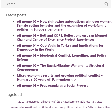
Latest posts
pti memo 07 – How right-wing autocratizers win over women
Female voting behavior and the expansion of work-family
policies in Europe’s periphery
pti memo 05 – BeU and CORE: Reflections on Jean Monnet
Chair and Centre of Excellence Project Experiences
pti memo 04 – Quo Vadis in Turkey and Implications for
Democracy in the World
pti memo 03 – Ideological Conflict, Logrolling, and Policy
Reform
pti memo 02 – The Russia-Ukraine War and Its Structural
Consequences
Mixed economic results and growing political conflict –
Hungary’s 20 years of EU membership
pti memo 01 – Propaganda as a Social Process
Tagcloud
2010
aktivizmus
alkotmánybíróság hatáskörének szűkítése
altruista
amnesty international
antipluralizmus
antipolitika
átpolitizálódás
autokratikus