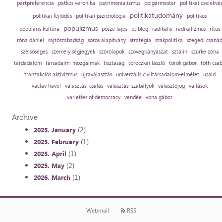
pártpreferencia
patkós veronika
patrimonializmus
polgármester
politikai cselekvé
politikatudomány
politikai fejlődés
politikai pszichológia
politikus
populizmus
populáris kultúra
pősze lajos
ptiblog
radikális
radikalizmus
rítus
róna dániel
sajtószabadság
soros alapítvány
stratégia
szakpolitika
szegedi csaná
szélsőséges
személyiségjegyek
szórólapok
szövegbányászat
sztálin
szürke zóna
tárdadalom
társadalmi mozgalmak
tisztaság
toroczkai lászló
török gábor
tóth csa
tranzakciós aktivizmus
újraválasztás
univerzális civiltársadalom-elmélet
usaid
vaclav havel
választási csalás
választási szabályok
választójog
vallások
varieties of democracy
vendée
vona gábor
Archive
(2)
2025. January
(1)
2025. February
(1)
2025. April
(2)
2025. May
(1)
2026. March
Webmail
RSS