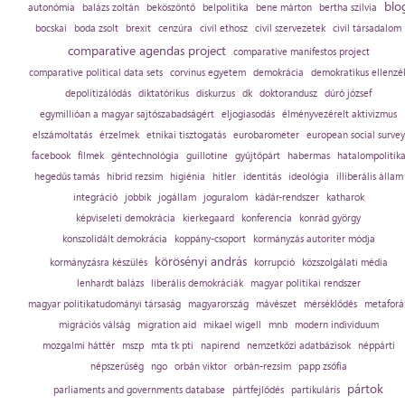
blo
autonómia
balázs zoltán
beköszöntő
belpolitika
bene márton
bertha szilvia
bocskai
boda zsolt
brexit
cenzúra
civil ethosz
civil szervezetek
civil társadalom
comparative agendas project
comparative manifestos project
comparative political data sets
corvinus egyetem
demokrácia
demokratikus ellenzé
depolitizálódás
diktatórikus
diskurzus
dk
doktorandusz
dúró józsef
egymillióan a magyar sajtószabadságért
eljogiasodás
élményvezérelt aktivizmus
elszámoltatás
érzelmek
etnikai tisztogatás
eurobarometer
european social survey
facebook
filmek
géntechnológia
guillotine
gyűjtőpárt
habermas
hatalompolitik
hegedűs tamás
hibrid rezsim
higiénia
hitler
identitás
ideológia
illiberális állam
integráció
jobbik
jogállam
joguralom
kádár-rendszer
katharok
képviseleti demokrácia
kierkegaard
konferencia
konrád györgy
konszolidált demokrácia
koppány-csoport
kormányzás autoriter módja
körösényi andrás
kormányzásra készülés
korrupció
közszolgálati média
lenhardt balázs
liberális demokráciák
magyar politikai rendszer
magyar politikatudományi társaság
magyarország
mávészet
mérséklődés
metaforá
migrációs válság
migration aid
mikael wigell
mnb
modern individuum
mozgalmi háttér
mszp
mta tk pti
napirend
nemzetközi adatbázisok
néppárti
népszerűség
ngo
orbán viktor
orbán-rezsim
papp zsófia
pártok
parliaments and governments database
pártfejlődés
partikuláris