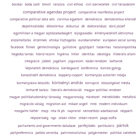
bocskai
boda zsolt
brexit
cenzúra
civil ethosz
civil szervezetek
civil társadalom
comparative agendas project
comparative manifestos project
comparative political data sets
corvinus egyetem
demokrácia
demokratikus ellenzé
depolitizálódás
diktatórikus
diskurzus
dk
doktorandusz
dúró józsef
egymillióan a magyar sajtószabadságért
eljogiasodás
élményvezérelt aktivizmus
elszámoltatás
érzelmek
etnikai tisztogatás
eurobarometer
european social survey
facebook
filmek
géntechnológia
guillotine
gyűjtőpárt
habermas
hatalompolitik
hegedűs tamás
hibrid rezsim
higiénia
hitler
identitás
ideológia
illiberális állam
integráció
jobbik
jogállam
joguralom
kádár-rendszer
katharok
képviseleti demokrácia
kierkegaard
konferencia
konrád györgy
konszolidált demokrácia
koppány-csoport
kormányzás autoriter módja
körösényi andrás
kormányzásra készülés
korrupció
közszolgálati média
lenhardt balázs
liberális demokráciák
magyar politikai rendszer
magyar politikatudományi társaság
magyarország
mávészet
mérséklődés
metaforá
migrációs válság
migration aid
mikael wigell
mnb
modern individuum
mozgalmi háttér
mszp
mta tk pti
napirend
nemzetközi adatbázisok
néppárti
népszerűség
ngo
orbán viktor
orbán-rezsim
papp zsófia
pártok
parliaments and governments database
pártfejlődés
partikuláris
pártpreferencia
patkós veronika
patrimonializmus
polgármester
politikai cselekvé