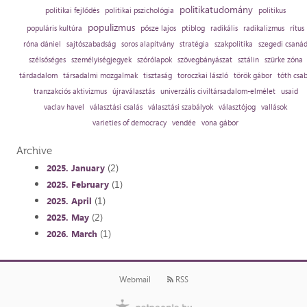
politikatudomány
politikai fejlődés
politikai pszichológia
politikus
populizmus
populáris kultúra
pősze lajos
ptiblog
radikális
radikalizmus
rítus
róna dániel
sajtószabadság
soros alapítvány
stratégia
szakpolitika
szegedi csaná
szélsőséges
személyiségjegyek
szórólapok
szövegbányászat
sztálin
szürke zóna
tárdadalom
társadalmi mozgalmak
tisztaság
toroczkai lászló
török gábor
tóth csa
tranzakciós aktivizmus
újraválasztás
univerzális civiltársadalom-elmélet
usaid
vaclav havel
választási csalás
választási szabályok
választójog
vallások
varieties of democracy
vendée
vona gábor
Archive
(2)
2025. January
(1)
2025. February
(1)
2025. April
(2)
2025. May
(1)
2026. March
Webmail
RSS