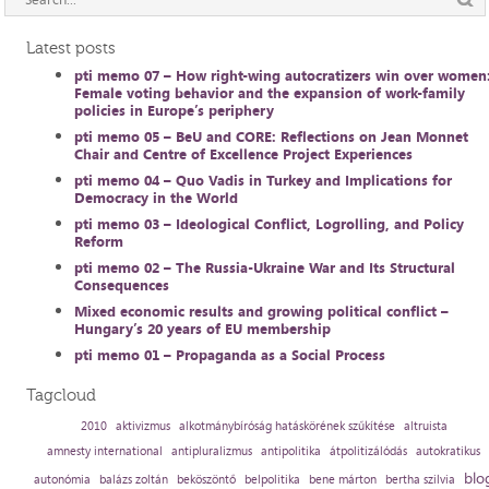
Latest posts
pti memo 07 – How right-wing autocratizers win over women
Female voting behavior and the expansion of work-family
policies in Europe’s periphery
pti memo 05 – BeU and CORE: Reflections on Jean Monnet
Chair and Centre of Excellence Project Experiences
pti memo 04 – Quo Vadis in Turkey and Implications for
Democracy in the World
pti memo 03 – Ideological Conflict, Logrolling, and Policy
Reform
pti memo 02 – The Russia-Ukraine War and Its Structural
Consequences
Mixed economic results and growing political conflict –
Hungary’s 20 years of EU membership
pti memo 01 – Propaganda as a Social Process
Tagcloud
2010
aktivizmus
alkotmánybíróság hatáskörének szűkítése
altruista
amnesty international
antipluralizmus
antipolitika
átpolitizálódás
autokratikus
blo
autonómia
balázs zoltán
beköszöntő
belpolitika
bene márton
bertha szilvia