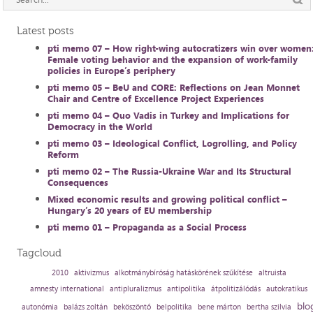
Latest posts
pti memo 07 – How right-wing autocratizers win over women
Female voting behavior and the expansion of work-family
policies in Europe’s periphery
pti memo 05 – BeU and CORE: Reflections on Jean Monnet
Chair and Centre of Excellence Project Experiences
pti memo 04 – Quo Vadis in Turkey and Implications for
Democracy in the World
pti memo 03 – Ideological Conflict, Logrolling, and Policy
Reform
pti memo 02 – The Russia-Ukraine War and Its Structural
Consequences
Mixed economic results and growing political conflict –
Hungary’s 20 years of EU membership
pti memo 01 – Propaganda as a Social Process
Tagcloud
2010
aktivizmus
alkotmánybíróság hatáskörének szűkítése
altruista
amnesty international
antipluralizmus
antipolitika
átpolitizálódás
autokratikus
blo
autonómia
balázs zoltán
beköszöntő
belpolitika
bene márton
bertha szilvia