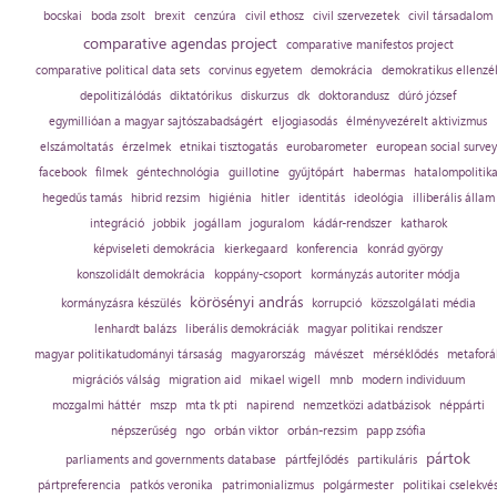
bocskai
boda zsolt
brexit
cenzúra
civil ethosz
civil szervezetek
civil társadalom
comparative agendas project
comparative manifestos project
comparative political data sets
corvinus egyetem
demokrácia
demokratikus ellenzé
depolitizálódás
diktatórikus
diskurzus
dk
doktorandusz
dúró józsef
egymillióan a magyar sajtószabadságért
eljogiasodás
élményvezérelt aktivizmus
elszámoltatás
érzelmek
etnikai tisztogatás
eurobarometer
european social survey
facebook
filmek
géntechnológia
guillotine
gyűjtőpárt
habermas
hatalompolitik
hegedűs tamás
hibrid rezsim
higiénia
hitler
identitás
ideológia
illiberális állam
integráció
jobbik
jogállam
joguralom
kádár-rendszer
katharok
képviseleti demokrácia
kierkegaard
konferencia
konrád györgy
konszolidált demokrácia
koppány-csoport
kormányzás autoriter módja
körösényi andrás
kormányzásra készülés
korrupció
közszolgálati média
lenhardt balázs
liberális demokráciák
magyar politikai rendszer
magyar politikatudományi társaság
magyarország
mávészet
mérséklődés
metaforá
migrációs válság
migration aid
mikael wigell
mnb
modern individuum
mozgalmi háttér
mszp
mta tk pti
napirend
nemzetközi adatbázisok
néppárti
népszerűség
ngo
orbán viktor
orbán-rezsim
papp zsófia
pártok
parliaments and governments database
pártfejlődés
partikuláris
pártpreferencia
patkós veronika
patrimonializmus
polgármester
politikai cselekvé