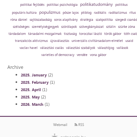
politikatudomány
politikai fejlődés
politikai pszichológia
politikus
populizmus
populáris kultúra
pősze lajos
ptiblog
radikális
radikalizmus
rítus
róna dániel
sajtószabadság
soros alapítvány
stratégia
szakpolitika
szegedi csaná
szélsőséges
személyiségjegyek
szórólapok
szövegbányászat
sztálin
szürke zóna
tárdadalom
társadalmi mozgalmak
tisztaság
toroczkai lászló
török gábor
tóth csa
tranzakciós aktivizmus
újraválasztás
univerzális civiltársadalom-elmélet
usaid
vaclav havel
választási csalás
választási szabályok
választójog
vallások
varieties of democracy
vendée
vona gábor
Archive
(2)
2025. January
(1)
2025. February
(1)
2025. April
(2)
2025. May
(1)
2026. March
Webmail
RSS