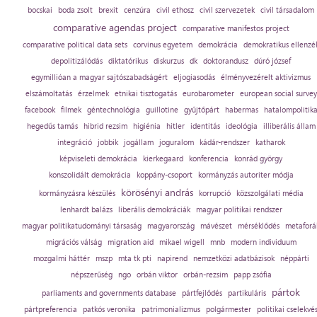
bocskai
boda zsolt
brexit
cenzúra
civil ethosz
civil szervezetek
civil társadalom
comparative agendas project
comparative manifestos project
comparative political data sets
corvinus egyetem
demokrácia
demokratikus ellenzé
depolitizálódás
diktatórikus
diskurzus
dk
doktorandusz
dúró józsef
egymillióan a magyar sajtószabadságért
eljogiasodás
élményvezérelt aktivizmus
elszámoltatás
érzelmek
etnikai tisztogatás
eurobarometer
european social survey
facebook
filmek
géntechnológia
guillotine
gyűjtőpárt
habermas
hatalompolitik
hegedűs tamás
hibrid rezsim
higiénia
hitler
identitás
ideológia
illiberális állam
integráció
jobbik
jogállam
joguralom
kádár-rendszer
katharok
képviseleti demokrácia
kierkegaard
konferencia
konrád györgy
konszolidált demokrácia
koppány-csoport
kormányzás autoriter módja
körösényi andrás
kormányzásra készülés
korrupció
közszolgálati média
lenhardt balázs
liberális demokráciák
magyar politikai rendszer
magyar politikatudományi társaság
magyarország
mávészet
mérséklődés
metaforá
migrációs válság
migration aid
mikael wigell
mnb
modern individuum
mozgalmi háttér
mszp
mta tk pti
napirend
nemzetközi adatbázisok
néppárti
népszerűség
ngo
orbán viktor
orbán-rezsim
papp zsófia
pártok
parliaments and governments database
pártfejlődés
partikuláris
pártpreferencia
patkós veronika
patrimonializmus
polgármester
politikai cselekvé