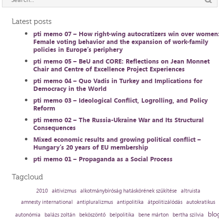
Latest posts
pti memo 07 – How right-wing autocratizers win over women
Female voting behavior and the expansion of work-family
policies in Europe’s periphery
pti memo 05 – BeU and CORE: Reflections on Jean Monnet
Chair and Centre of Excellence Project Experiences
pti memo 04 – Quo Vadis in Turkey and Implications for
Democracy in the World
pti memo 03 – Ideological Conflict, Logrolling, and Policy
Reform
pti memo 02 – The Russia-Ukraine War and Its Structural
Consequences
Mixed economic results and growing political conflict –
Hungary’s 20 years of EU membership
pti memo 01 – Propaganda as a Social Process
Tagcloud
2010
aktivizmus
alkotmánybíróság hatáskörének szűkítése
altruista
amnesty international
antipluralizmus
antipolitika
átpolitizálódás
autokratikus
blo
autonómia
balázs zoltán
beköszöntő
belpolitika
bene márton
bertha szilvia