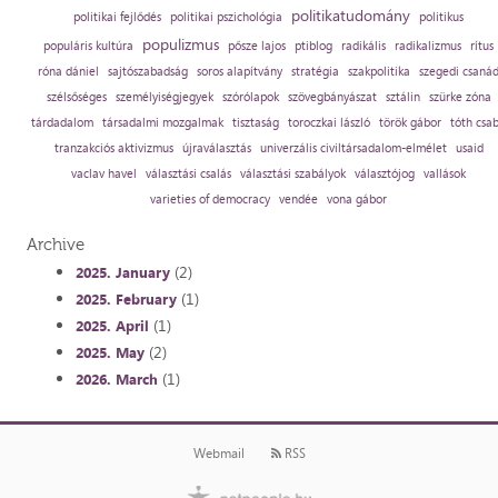
politikatudomány
politikai fejlődés
politikai pszichológia
politikus
populizmus
populáris kultúra
pősze lajos
ptiblog
radikális
radikalizmus
rítus
róna dániel
sajtószabadság
soros alapítvány
stratégia
szakpolitika
szegedi csaná
szélsőséges
személyiségjegyek
szórólapok
szövegbányászat
sztálin
szürke zóna
tárdadalom
társadalmi mozgalmak
tisztaság
toroczkai lászló
török gábor
tóth csa
tranzakciós aktivizmus
újraválasztás
univerzális civiltársadalom-elmélet
usaid
vaclav havel
választási csalás
választási szabályok
választójog
vallások
varieties of democracy
vendée
vona gábor
Archive
(2)
2025. January
(1)
2025. February
(1)
2025. April
(2)
2025. May
(1)
2026. March
Webmail
RSS