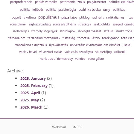
pártpreferencia
patkós veronika
patrimonializmus
polgármester
politikai cselekvé
politikatudomány
politikai fejlődés
politikai pszichológia
politikus
populizmus
populáris kultúra
pősze lajos
ptiblog
radikális
radikalizmus
rítus
róna dániel
sajtószabadság
soros alapítvány
stratégia
szakpolitika
szegedi csaná
szélsőséges
személyiségjegyek
szórólapok
szövegbányászat
sztálin
szürke zóna
tárdadalom
társadalmi mozgalmak
tisztaság
toroczkai lászló
török gábor
tóth csa
tranzakciós aktivizmus
újraválasztás
univerzális civiltársadalom-elmélet
usaid
vaclav havel
választási csalás
választási szabályok
választójog
vallások
varieties of democracy
vendée
vona gábor
Archive
(2)
2025. January
(1)
2025. February
(1)
2025. April
(2)
2025. May
(1)
2026. March
Webmail
RSS