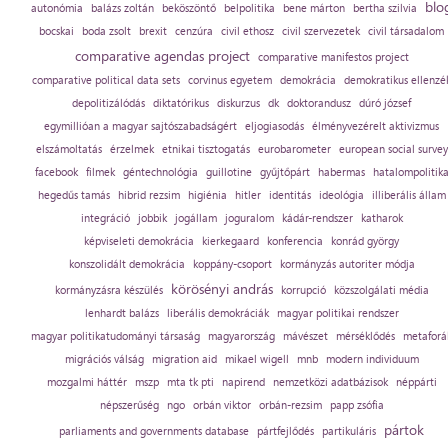
blo
autonómia
balázs zoltán
beköszöntő
belpolitika
bene márton
bertha szilvia
bocskai
boda zsolt
brexit
cenzúra
civil ethosz
civil szervezetek
civil társadalom
comparative agendas project
comparative manifestos project
comparative political data sets
corvinus egyetem
demokrácia
demokratikus ellenzé
depolitizálódás
diktatórikus
diskurzus
dk
doktorandusz
dúró józsef
egymillióan a magyar sajtószabadságért
eljogiasodás
élményvezérelt aktivizmus
elszámoltatás
érzelmek
etnikai tisztogatás
eurobarometer
european social survey
facebook
filmek
géntechnológia
guillotine
gyűjtőpárt
habermas
hatalompolitik
hegedűs tamás
hibrid rezsim
higiénia
hitler
identitás
ideológia
illiberális állam
integráció
jobbik
jogállam
joguralom
kádár-rendszer
katharok
képviseleti demokrácia
kierkegaard
konferencia
konrád györgy
konszolidált demokrácia
koppány-csoport
kormányzás autoriter módja
körösényi andrás
kormányzásra készülés
korrupció
közszolgálati média
lenhardt balázs
liberális demokráciák
magyar politikai rendszer
magyar politikatudományi társaság
magyarország
mávészet
mérséklődés
metaforá
migrációs válság
migration aid
mikael wigell
mnb
modern individuum
mozgalmi háttér
mszp
mta tk pti
napirend
nemzetközi adatbázisok
néppárti
népszerűség
ngo
orbán viktor
orbán-rezsim
papp zsófia
pártok
parliaments and governments database
pártfejlődés
partikuláris