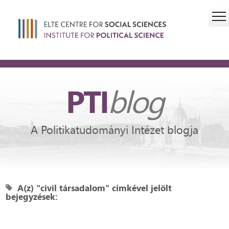
PTI
blog
A Politikatudományi Intézet blogja
A(z) "civil társadalom" címkével jelölt
bejegyzések: