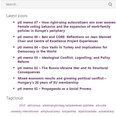
Latest posts
pti memo 07 – How right-wing autocratizers win over women
Female voting behavior and the expansion of work-family
policies in Europe’s periphery
pti memo 05 – BeU and CORE: Reflections on Jean Monnet
Chair and Centre of Excellence Project Experiences
pti memo 04 – Quo Vadis in Turkey and Implications for
Democracy in the World
pti memo 03 – Ideological Conflict, Logrolling, and Policy
Reform
pti memo 02 – The Russia-Ukraine War and Its Structural
Consequences
Mixed economic results and growing political conflict –
Hungary’s 20 years of EU membership
pti memo 01 – Propaganda as a Social Process
Tagcloud
2010
aktivizmus
alkotmánybíróság hatáskörének szűkítése
altruista
amnesty international
antipluralizmus
antipolitika
átpolitizálódás
autokratikus