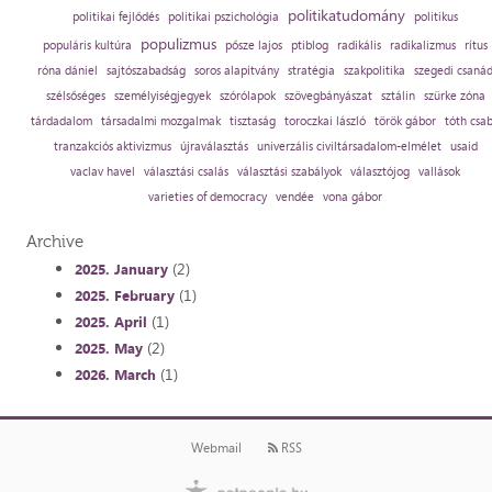
politikatudomány
politikai fejlődés
politikai pszichológia
politikus
populizmus
populáris kultúra
pősze lajos
ptiblog
radikális
radikalizmus
rítus
róna dániel
sajtószabadság
soros alapítvány
stratégia
szakpolitika
szegedi csaná
szélsőséges
személyiségjegyek
szórólapok
szövegbányászat
sztálin
szürke zóna
tárdadalom
társadalmi mozgalmak
tisztaság
toroczkai lászló
török gábor
tóth csa
tranzakciós aktivizmus
újraválasztás
univerzális civiltársadalom-elmélet
usaid
vaclav havel
választási csalás
választási szabályok
választójog
vallások
varieties of democracy
vendée
vona gábor
Archive
(2)
2025. January
(1)
2025. February
(1)
2025. April
(2)
2025. May
(1)
2026. March
Webmail
RSS