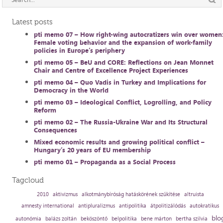
Latest posts
pti memo 07 – How right-wing autocratizers win over women
Female voting behavior and the expansion of work-family
policies in Europe’s periphery
pti memo 05 – BeU and CORE: Reflections on Jean Monnet
Chair and Centre of Excellence Project Experiences
pti memo 04 – Quo Vadis in Turkey and Implications for
Democracy in the World
pti memo 03 – Ideological Conflict, Logrolling, and Policy
Reform
pti memo 02 – The Russia-Ukraine War and Its Structural
Consequences
Mixed economic results and growing political conflict –
Hungary’s 20 years of EU membership
pti memo 01 – Propaganda as a Social Process
Tagcloud
2010
aktivizmus
alkotmánybíróság hatáskörének szűkítése
altruista
amnesty international
antipluralizmus
antipolitika
átpolitizálódás
autokratikus
blo
autonómia
balázs zoltán
beköszöntő
belpolitika
bene márton
bertha szilvia