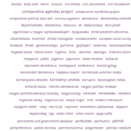
bocskai
boda zsolt
brexit
cenzúra
civil ethosz
civil szervezetek
civil társadalom
comparative agendas project
comparative manifestos project
comparative political data sets
corvinus egyetem
demokrácia
demokratikus ellenzé
depolitizálódás
diktatórikus
diskurzus
dk
doktorandusz
dúró józsef
egymillióan a magyar sajtószabadságért
eljogiasodás
élményvezérelt aktivizmus
elszámoltatás
érzelmek
etnikai tisztogatás
eurobarometer
european social survey
facebook
filmek
géntechnológia
guillotine
gyűjtőpárt
habermas
hatalompolitik
hegedűs tamás
hibrid rezsim
higiénia
hitler
identitás
ideológia
illiberális állam
integráció
jobbik
jogállam
joguralom
kádár-rendszer
katharok
képviseleti demokrácia
kierkegaard
konferencia
konrád györgy
konszolidált demokrácia
koppány-csoport
kormányzás autoriter módja
körösényi andrás
kormányzásra készülés
korrupció
közszolgálati média
lenhardt balázs
liberális demokráciák
magyar politikai rendszer
magyar politikatudományi társaság
magyarország
mávészet
mérséklődés
metaforá
migrációs válság
migration aid
mikael wigell
mnb
modern individuum
mozgalmi háttér
mszp
mta tk pti
napirend
nemzetközi adatbázisok
néppárti
népszerűség
ngo
orbán viktor
orbán-rezsim
papp zsófia
pártok
parliaments and governments database
pártfejlődés
partikuláris
pártpreferencia
patkós veronika
patrimonializmus
polgármester
politikai cselekvé