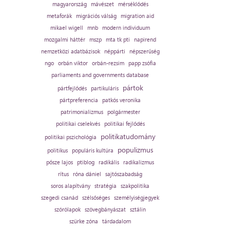
magyarország
mávészet
mérséklődés
metaforák
migrációs válság
migration aid
mikael wigell
mnb
modern individuum
mozgalmi háttér
mszp
mta tk pti
napirend
nemzetközi adatbázisok
néppárti
népszerűség
ngo
orbán viktor
orbán-rezsim
papp zsófia
parliaments and governments database
pártok
pártfejlődés
partikuláris
pártpreferencia
patkós veronika
patrimonializmus
polgármester
politikai cselekvés
politikai fejlődés
politikatudomány
politikai pszichológia
populizmus
politikus
populáris kultúra
pősze lajos
ptiblog
radikális
radikalizmus
rítus
róna dániel
sajtószabadság
soros alapítvány
stratégia
szakpolitika
szegedi csanád
szélsőséges
személyiségjegyek
szórólapok
szövegbányászat
sztálin
szürke zóna
tárdadalom