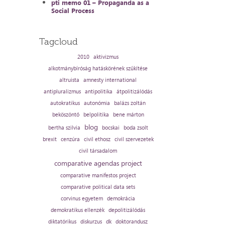
pti memo 01 – Propaganda as a
Social Process
Tagcloud
2010
aktivizmus
alkotmánybíróság hatáskörének szűkítése
altruista
amnesty international
antipluralizmus
antipolitika
átpolitizálódás
autokratikus
autonómia
balázs zoltán
beköszöntő
belpolitika
bene márton
blog
bertha szilvia
bocskai
boda zsolt
brexit
cenzúra
civil ethosz
civil szervezetek
civil társadalom
comparative agendas project
comparative manifestos project
comparative political data sets
corvinus egyetem
demokrácia
demokratikus ellenzék
depolitizálódás
diktatórikus
diskurzus
dk
doktorandusz