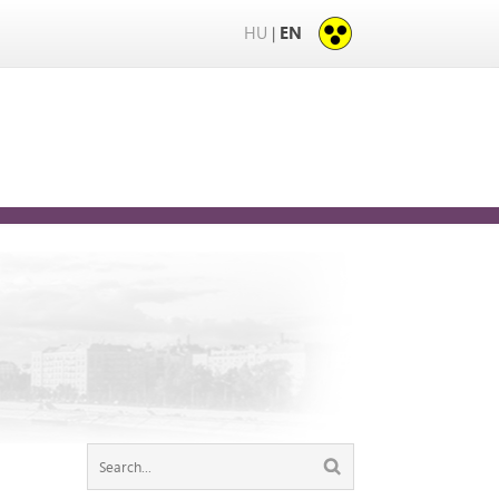
HU
EN
|