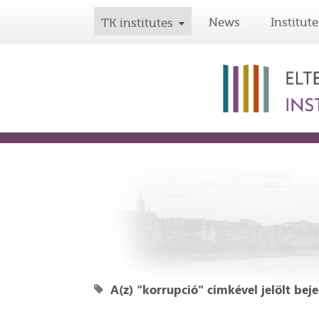
News
Institute
TK institutes
A(z) "korrupció" címkével jelölt bej