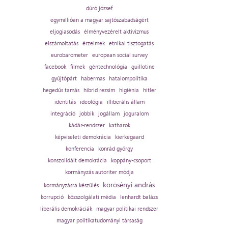
dúró józsef
egymillióan a magyar sajtószabadságért
eljogiasodás
élményvezérelt aktivizmus
elszámoltatás
érzelmek
etnikai tisztogatás
eurobarometer
european social survey
facebook
filmek
géntechnológia
guillotine
gyűjtőpárt
habermas
hatalompolitika
hegedűs tamás
hibrid rezsim
higiénia
hitler
identitás
ideológia
illiberális állam
integráció
jobbik
jogállam
joguralom
kádár-rendszer
katharok
képviseleti demokrácia
kierkegaard
konferencia
konrád györgy
konszolidált demokrácia
koppány-csoport
kormányzás autoriter módja
körösényi andrás
kormányzásra készülés
korrupció
közszolgálati média
lenhardt balázs
liberális demokráciák
magyar politikai rendszer
magyar politikatudományi társaság