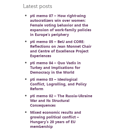
Latest posts
pti memo 07 – How right-wing
autocratizers win over women:
Female voting behavior and the
expansion of work-family policies
in Europe’s periphery
pti memo 05 – BeU and CORE:
Reflections on Jean Monnet Chair
and Centre of Excellence Project
Experiences
pti memo 04 – Quo Vadis in
Turkey and Implications for
Democracy in the World
pti memo 03 – Ideological
Conflict, Logrolling, and Policy
Reform
pti memo 02 – The Russia-Ukraine
War and Its Structural
Consequences
Mixed economic results and
growing political conflict –
Hungary’s 20 years of EU
membership