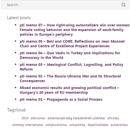
Latest posts
pti memo 07 – How right-wing autocratizers win over women
Female voting behavior and the expansion of work-family
policies in Europe’s periphery
pti memo 05 – BeU and CORE: Reflections on Jean Monnet
Chair and Centre of Excellence Project Experiences
pti memo 04 – Quo Vadis in Turkey and Implications for
Democracy in the World
pti memo 03 – Ideological Conflict, Logrolling, and Policy
Reform
pti memo 02 – The Russia-Ukraine War and Its Structural
Consequences
Mixed economic results and growing political conflict –
Hungary’s 20 years of EU membership
pti memo 01 – Propaganda as a Social Process
Tagcloud
2010
aktivizmus
alkotmánybíróság hatáskörének szűkítése
altruista
amnesty international
antipluralizmus
antipolitika
átpolitizálódás
autokratikus