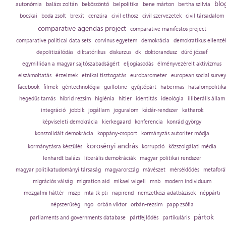
blo
autonómia
balázs zoltán
beköszöntő
belpolitika
bene márton
bertha szilvia
bocskai
boda zsolt
brexit
cenzúra
civil ethosz
civil szervezetek
civil társadalom
comparative agendas project
comparative manifestos project
comparative political data sets
corvinus egyetem
demokrácia
demokratikus ellenzé
depolitizálódás
diktatórikus
diskurzus
dk
doktorandusz
dúró józsef
egymillióan a magyar sajtószabadságért
eljogiasodás
élményvezérelt aktivizmus
elszámoltatás
érzelmek
etnikai tisztogatás
eurobarometer
european social survey
facebook
filmek
géntechnológia
guillotine
gyűjtőpárt
habermas
hatalompolitik
hegedűs tamás
hibrid rezsim
higiénia
hitler
identitás
ideológia
illiberális állam
integráció
jobbik
jogállam
joguralom
kádár-rendszer
katharok
képviseleti demokrácia
kierkegaard
konferencia
konrád györgy
konszolidált demokrácia
koppány-csoport
kormányzás autoriter módja
körösényi andrás
kormányzásra készülés
korrupció
közszolgálati média
lenhardt balázs
liberális demokráciák
magyar politikai rendszer
magyar politikatudományi társaság
magyarország
mávészet
mérséklődés
metaforá
migrációs válság
migration aid
mikael wigell
mnb
modern individuum
mozgalmi háttér
mszp
mta tk pti
napirend
nemzetközi adatbázisok
néppárti
népszerűség
ngo
orbán viktor
orbán-rezsim
papp zsófia
pártok
parliaments and governments database
pártfejlődés
partikuláris