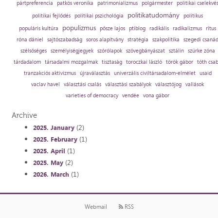
pártpreferencia
patkós veronika
patrimonializmus
polgármester
politikai cselekvé
politikatudomány
politikai fejlődés
politikai pszichológia
politikus
populizmus
populáris kultúra
pősze lajos
ptiblog
radikális
radikalizmus
rítus
róna dániel
sajtószabadság
soros alapítvány
stratégia
szakpolitika
szegedi csaná
szélsőséges
személyiségjegyek
szórólapok
szövegbányászat
sztálin
szürke zóna
tárdadalom
társadalmi mozgalmak
tisztaság
toroczkai lászló
török gábor
tóth csa
tranzakciós aktivizmus
újraválasztás
univerzális civiltársadalom-elmélet
usaid
vaclav havel
választási csalás
választási szabályok
választójog
vallások
varieties of democracy
vendée
vona gábor
Archive
(2)
2025. January
(1)
2025. February
(1)
2025. April
(2)
2025. May
(1)
2026. March
Webmail
RSS