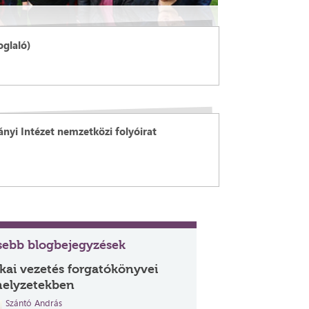
oglaló)
nyi Intézet nemzetközi folyóirat
ssebb blogbejegyzések
ikai vezetés forgatókönyvei
helyzetekben
Szántó András