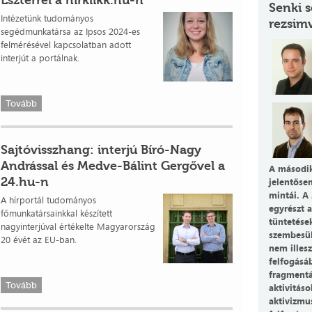
Eszterrel a hirklikk.hu-n
Senki s
Intézetünk tudományos
rezsimv
segédmunkatársa az Ipsos 2024-es
felmérésével kapcsolatban adott
interjút a portálnak.
Tovább
Sajtóvisszhang: interjú Bíró-Nagy
Andrással és Medve-Bálint Gergővel a
A második
24.hu-n
jelentősen
mintái. A
A hírportál tudományos
egyrészt a
főmunkatársainkkal készített
tüntetések
nagyinterjúval értékelte Magyarország
szembesül
20 évét az EU-ban.
nem illesz
felfogásáb
fragmentál
Tovább
aktivitáso
aktivizmus