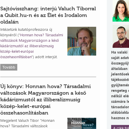
Sajtóvisszhang: interjú Valuch Tiborral
a Qubit.hu-n és az Élet és Irodalom
oldalán
Intézetünk kutatóprofesszora új
könyvéről ("
Honnan hova? Társadalmi
változások Magyarországon a késő
kádárizmustól az illiberalizmusig
közép-kelet-európai
Ha valaki 
összehasonlításban
") adott interjút.
saját adat
összegyűj
Tovább
általában 
jelentőse
tájékozód
gyűjtemén
Új könyv: Honnan hova? Társadalmi
rengeteg 
változások Magyarországon a késő
nélkül el
kádárizmustól az illiberalizmusig
számára l
közép-kelet-európai
társadalo
összehasonlításban
alábbiakb
hasznos n
Megjelent Valuch Tibor "Honnan
hova? Társadalmi változások
A cikk fol