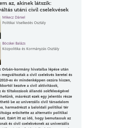
em az, akinek látszik:
áltás utáni civil cselekvések
Mikecz Dániel
Politikai Viselkedés Osztály
Böcskei Balázs
Közpolitika és Kormányzás Osztály
 Orbán-kormány hivatalba lépése után
 megváltoztak a civil cselekvés keretei és
 2010-es év mindenképpen cezúra hiszen,
kkortól kezdve a civil aktivitások,
 és tiltakozások állandó sokféleségével
hetünk, másrészt ezek egy jelentős része
thető be az univerzális civil társadalom
a, harmadrészt a baloldali politikai tér
tsága erősítette az alternatív politikai
kat. Ezért itt az idő, hogy bemutassuk az
nak és civil cselekvésnek az univerzális