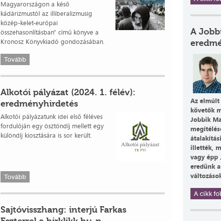
Magyarországon a késő
kádárizmustól az illiberalizmusig
közép-kelet-európai
A Jobbi
összehasonlításban" című könyve a
Kronosz Könyvkiadó gondozásában.
eredmé
Tovább
Alkotói pályázat (2024. 1. félév):
Az elmúlt
eredményhirdetés
követők m
Alkotói pályázatunk idei első féléves
Jobbik Ma
fordulóján egy ösztöndíj mellett egy
megítélés
különdíj kiosztására is sor került.
átalakítá
illették,
vagy épp 
eredünk a
változások
Tovább
A cikk fol
Sajtóvisszhang: interjú Farkas