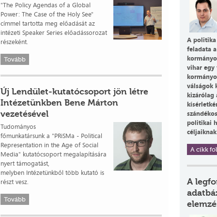
"The Policy Agendas of a Global
Power: The Case of the Holy See"
címmel tartotta meg előadását az
intézeti Speaker Series előadássorozat
A politika
részeként.
feladata a
kormányoz
Tovább
vihar egy 
kormányosn
válságok 
Új Lendület-kutatócsoport jön létre
kizárólag
Intézetünkben Bene Márton
kísérletké
vezetésével
szándékosa
politikai 
Tudományos
céljaiknak
főmunkatársunk a "PRiSMa - Political
Representation in the Age of Social
A cikk fol
Media" kutatócsoport megalapítására
nyert támogatást,
melyben Intézetünkből több kutató is
A legf
részt vesz.
adatbá
Tovább
elemzé