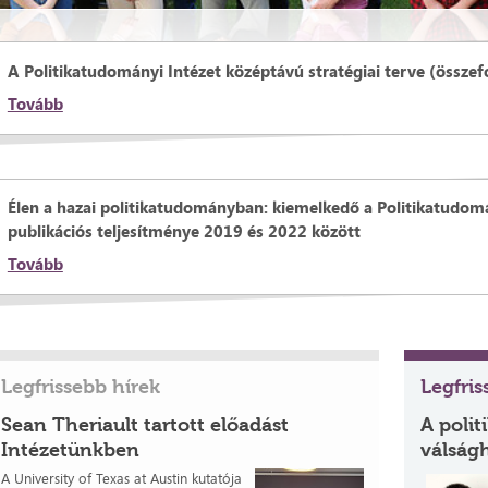
A Politikatudományi Intézet középtávú stratégiai terve (összef
Tovább
Élen a hazai politikatudományban: kiemelkedő a Politikatudomá
publikációs teljesítménye 2019 és 2022 között
Tovább
Legfrissebb hírek
Legfri
Sean Theriault tartott előadást
A polit
Intézetünkben
válság
A University of Texas at Austin kutatója