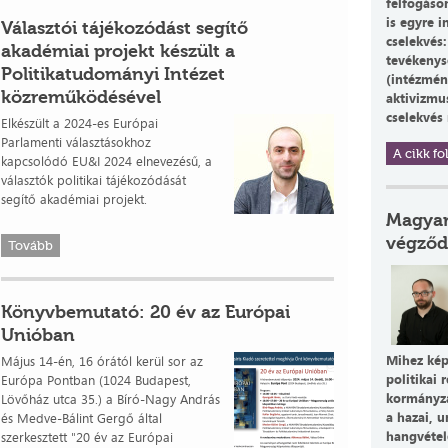
felfogáso
is egyre 
Választói tájékozódást segítő
cselekvés:
akadémiai projekt készült a
tevékenys
Politikatudományi Intézet
(intézmény
közreműködésével
aktivizmus
cselekvés
Elkészült a 2024-es Európai
Parlamenti választásokhoz
A cikk fol
kapcsolódó EU&I 2024 elnevezésű, a
választók politikai tájékozódását
segítő akadémiai projekt.
Magyar
végződ
Tovább
Könyvbemutató: 20 év az Európai
Unióban
Mihez kép
Május 14-én, 16 órától kerül sor az
politikai 
Európa Pontban (1024 Budapest,
kormányza
Lövőház utca 35.) a Bíró-Nagy András
a hazai, u
és Medve-Bálint Gergő által
hangvételé
szerkesztett "20 év az Európai