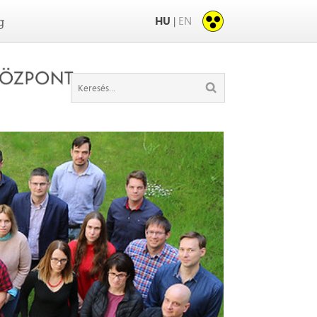
HU
EN
|
g