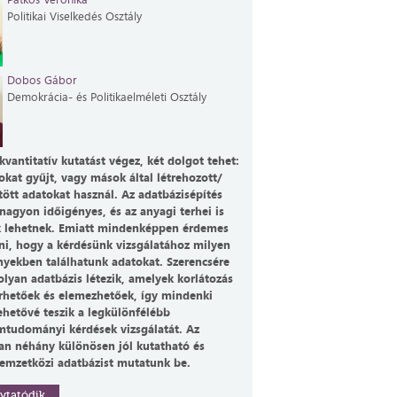
Politikai Viselkedés Osztály
Dobos Gábor
Demokrácia- és Politikaelméleti Osztály
kvantitatív kutatást végez, két dolgot tehet:
okat gyűjt, vagy mások által létrehozott/
tött adatokat használ. Az adatbázisépítés
nagyon időigényes, és az anyagi terhei is
k lehetnek. Emiatt mindenképpen érdemes
ni, hogy a kérdésünk vizsgálatához milyen
yekben találhatunk adatokat. Szerencsére
olyan adatbázis létezik, amelyek korlátozás
érhetőek és elemezhetőek, így mindenki
ehetővé teszik a legkülönfélébb
mtudományi kérdések vizsgálatát. Az
an néhány különösen jól kutatható és
emzetközi adatbázist mutatunk be.
ytatódik...