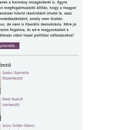
esen a kormány mozgásterét is. Egyre
n megfogalmazódó állítás, hogy a magyar
rendszer hibrid rezsimként írható le, azaz
endezkedésként, amely nem tisztán
us, de nem is liberális demokrácia. Mire jó
rezsim fogalma, és ad-e magyarázatot a
ltozás utáni hazai politikai változásokra?
ytatódik...
öntő
Szabó Gabriella,
főszerkesztő
Metz Rudolf,
szerkesztő
Szűcs Zoltán
Gábor,