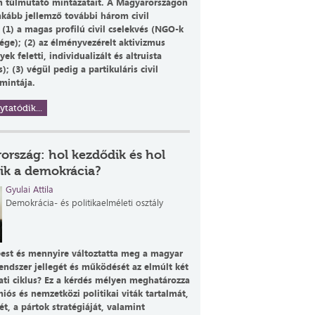
n túlmutató mintázatait. A Magyarországon
inkább jellemző további három civil
 (1) a magas profilú civil cselekvés (NGO-k
ége); (2) az élményvezérelt aktivizmus
ek feletti, individualizált és altruista
); (3) végül pedig a partikuláris civil
 mintája.
ytatódik...
ország: hol kezdődik és hol
ik a demokrácia?
Gyulai Attila
Demokrácia- és politikaelméleti osztály
est és mennyire változtatta meg a magyar
rendszer jellegét és működését az elmúlt két
ti ciklus? Ez a kérdés mélyen meghatározza
niós és nemzetközi politikai viták tartalmát,
t, a pártok stratégiáját, valamint