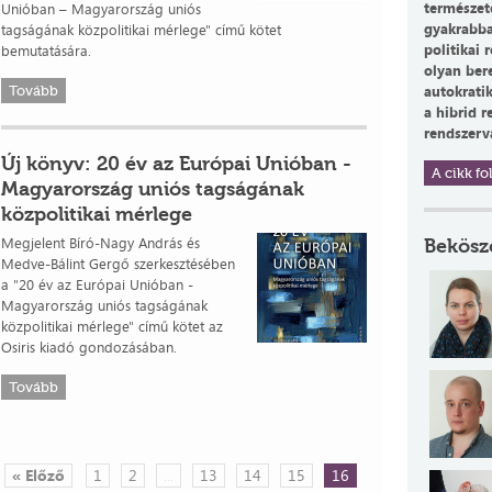
természet
Unióban – Magyarország uniós
gyakrabba
tagságának közpolitikai mérlege" című kötet
politikai 
bemutatására.
olyan ber
autokratik
Tovább
a hibrid 
rendszervá
Új könyv: 20 év az Európai Unióban -
A cikk fol
Magyarország uniós tagságának
közpolitikai mérlege
Megjelent Bíró-Nagy András és
Bekösz
Medve-Bálint Gergő szerkesztésében
a "20 év az Európai Unióban -
Magyarország uniós tagságának
közpolitikai mérlege" című kötet az
Osiris kiadó gondozásában.
Tovább
« Előző
1
2
...
13
14
15
16