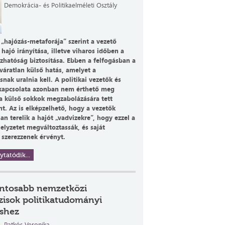
Demokrácia- és Politikaelméleti Osztály
 „hajózás-metaforája” szerint a vezető
 hajó irányítása, illetve viharos időben a
hatóság biztosítása. Ebben a felfogásban a
váratlan külső hatás, amelyet a
ak uralnia kell. A politikai vezetők és
kapcsolata azonban nem érthető meg
 a külső sokkok megzabolázására tett
nt. Az is elképzelhető, hogy a vezetők
n terelik a hajót „vadvizekre”, hogy ezzel a
helyzetet megváltoztassák, és saját
 szerezzenek érvényt.
ytatódik...
ontosabb nemzetközi
zisok politikatudományi
shez
Patkós Veronika