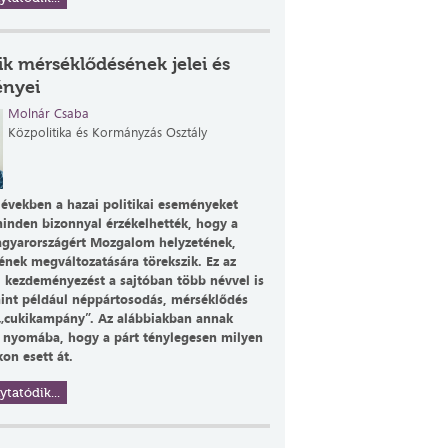
k mérséklődésének jelei és
nyei
Molnár Csaba
Közpolitika és Kormányzás Osztály
 években a hazai politikai eseményeket
inden bizonnyal érzékelhették, hogy a
gyarországért Mozgalom helyzetének,
ének megváltozatására törekszik. Ez az
si kezdeményezést a sajtóban több névvel is
 mint például néppártosodás, mérséklődés
„cukikampány”. Az alábbiakban annak
 nyomába, hogy a párt ténylegesen milyen
on esett át.
ytatódik...