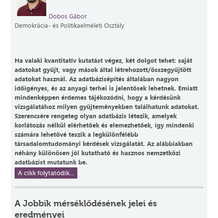
Dobos Gábor
Demokrácia- és Politikaelméleti Osztály
Ha valaki kvantitatív kutatást végez, két dolgot tehet: saját
adatokat gyűjt, vagy mások által létrehozott/összegyűjtött
adatokat használ. Az adatbázisépítés általában nagyon
időigényes, és az anyagi terhei is jelentősek lehetnek. Emiatt
mindenképpen érdemes tájékozódni, hogy a kérdésünk
vizsgálatához milyen gyűjteményekben találhatunk adatokat.
Szerencsére rengeteg olyan adatbázis létezik, amelyek
korlátozás nélkül elérhetőek és elemezhetőek, így mindenki
számára lehetővé teszik a legkülönfélébb
társadalomtudományi kérdések vizsgálatát. Az alábbiakban
néhány különösen jól kutatható és hasznos nemzetközi
adatbázist mutatunk be.
A cikk folytatódik...
A Jobbik mérséklődésének jelei és
eredményei