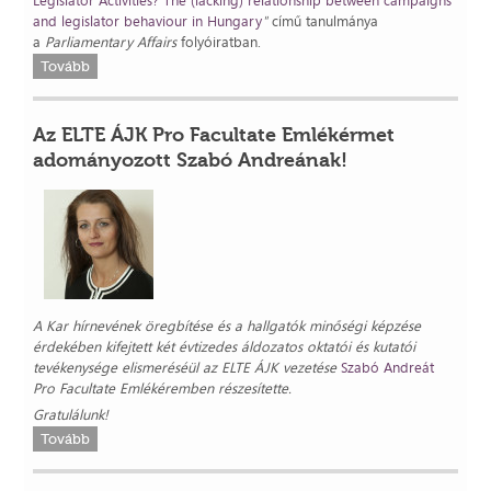
Legislator Activities? The (lacking) relationship between campaigns
and legislator behaviour in Hungary
"
című tanulmánya
a
Parliamentary Affairs
folyóiratban.
Tovább
Az ELTE ÁJK Pro Facultate Emlékérmet
adományozott Szabó Andreának!
A Kar hírnevének öregbítése és a hallgatók minőségi képzése
érdekében kifejtett két évtizedes áldozatos oktatói és kutatói
tevékenysége elismeréséül az ELTE ÁJK vezetése
Szabó Andreát
Pro Facultate Emlékéremben részesítette.
Gratulálunk!
Tovább