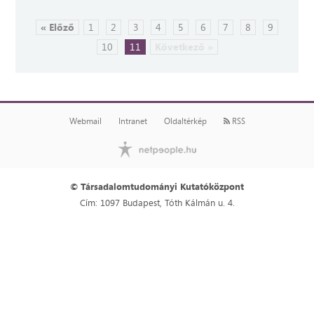
« Előző
1
2
3
4
5
6
7
8
9
10
11
Következő »
Webmail
Intranet
Oldaltérkép
RSS
© Társadalomtudományi Kutatóközpont
Cím: 1097 Budapest, Tóth Kálmán u. 4.