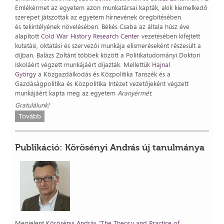
Emlékérmet az egyetem azon munkatársai kapták, akik kiemelkedő
szerepet játszottak az egyetem hírnevének öregbítésében
és tekintélyének növelésében. Békés Csaba az általa húsz éve
alapított
Cold War History Research Center
vezetésében kifejtett
kutatási, oktatási és szervezői munkája elismeréseként részesült a
díjban. Balázs Zoltánt többek között a Politikatudományi Doktori
Iskoláért végzett munkájáért díjazták. Mellettük
Hajnal
György
a Közgazdálkodás és Közpolitika Tanszék és a
Gazdáságpolitika és Közpolitika Intézet vezetőjeként végzett
munkájáért kapta meg az egyetem
Aranyérmét
.
Gratulálunk!
Tovább
Publikáció: Körösényi András új tanulmánya
Megjelent
Körösényi András
"
The Theory and Practice of