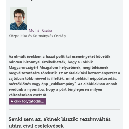
Molnár Csaba
Közpolitika és Kormányzás Osztály
Az elmúlt években a hazai politikai eseményeket követők
minden bizonnyal érzékelhették, hogy a Jobbik
Magyarországért Mozgalom helyzetének, megítélésének
megváltozatására törekszik. Ez az átalakítási kezdeményezést a
sajtóban több névvel is illették, mint például néppártosodás,
mérséklődés vagy épp „cukikampány”. Az alábbiakban annak
eredünk a nyomába, hogy a párt ténylegesen milyen
változásokon esett át.
A cikk folytatódik...
Senki sem az, akinek látszik: rezsimváltás
utáni civil cselekvések