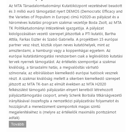
Az MTA Társadalomtudományi Kutatóközpont vezetésével beadott
és 3 millió euró támogatást nyert DEMOS (Democratic Efficacy and
the Varieties of Populism in Europe) című H2020-as pályázat és a
hároméves kutatási program szakmai vezetője Boda Zsolt, az MTA
TK Politikatudományi Intézetének igazgatója. A pályázat
kidolgozásában vezető szerepet játszottak a PTI kutatói, Bartha
Attila, Farkas Eszter és Szabó Gabriella. A projektben 15 európai
partner vesz részt, köztük olyan neves kutatóhelyek, mint az
amszterdami, a hamburgi vagy a koppenhágai egyetem. Az
európai kutatástámogatási rendszerben csak a legkiválóbb kutatási
tervek nyernek támogatást. Az értékelés szempontjai a szakmai
kiválóság, a társadalmi hatás, a megvalósítás várható
színvonala; az elbírálásban kiemelkedő európai tudósok vesznek
részt. A szakmai kiválóság mellett a sikerben kiemelkedő szerepet
játszott az MTA TK-ban az elmúlt években az MTA H2020
felkészülést támogató pályázatán elnyert keretből létrehozott
pályázattámogatási csoport, amely Schenk Borbála titkárságvezető
irányításával összefogta a nemzetközi pályázatírási folyamatot és
hozzájárult a menedzsment szempontok magas szintű
megjelenítéséhez is (melyre az értékelők maximális pontszámot
adtak).
Tovább