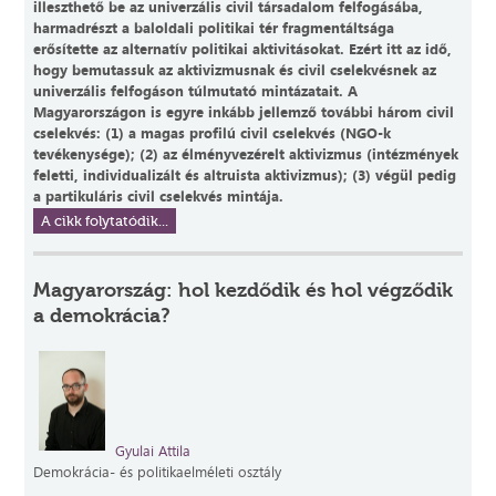
illeszthető be az univerzális civil társadalom felfogásába,
harmadrészt a baloldali politikai tér fragmentáltsága
erősítette az alternatív politikai aktivitásokat. Ezért itt az idő,
hogy bemutassuk az aktivizmusnak és civil cselekvésnek az
univerzális felfogáson túlmutató mintázatait. A
Magyarországon is egyre inkább jellemző további három civil
cselekvés: (1) a magas profilú civil cselekvés (NGO-k
tevékenysége); (2) az élményvezérelt aktivizmus (intézmények
feletti, individualizált és altruista aktivizmus); (3) végül pedig
a partikuláris civil cselekvés mintája.
A cikk folytatódik...
Magyarország: hol kezdődik és hol végződik
a demokrácia?
Gyulai Attila
Demokrácia- és politikaelméleti osztály