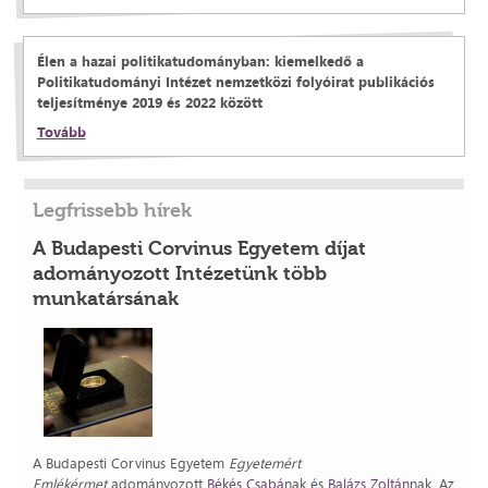
Élen a hazai politikatudományban: kiemelkedő a
Politikatudományi Intézet nemzetközi folyóirat publikációs
teljesítménye 2019 és 2022 között
Tovább
Legfrissebb hírek
A Budapesti Corvinus Egyetem díjat
adományozott Intézetünk több
munkatársának
A Budapesti Corvinus Egyetem
Egyetemért
Emlékérmet
adományozott
Békés Csabá
nak és
Balázs Zoltán
nak. Az