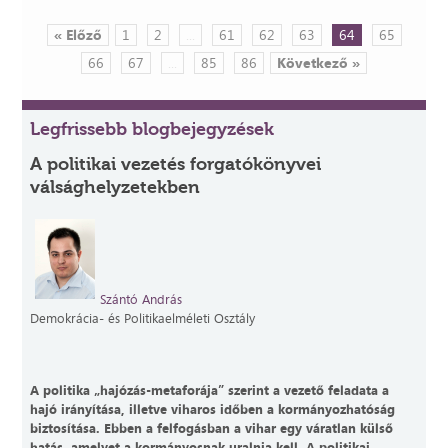
« Előző
1
2
...
61
62
63
64
65
66
67
...
85
86
Következő »
Legfrissebb blogbejegyzések
A politikai vezetés forgatókönyvei
válsághelyzetekben
Szántó András
Demokrácia- és Politikaelméleti Osztály
A politika „hajózás-metaforája” szerint a vezető feladata a
hajó irányítása, illetve viharos időben a kormányozhatóság
biztosítása. Ebben a felfogásban a vihar egy váratlan külső
hatás, amelyet a kormányosnak uralnia kell. A politikai