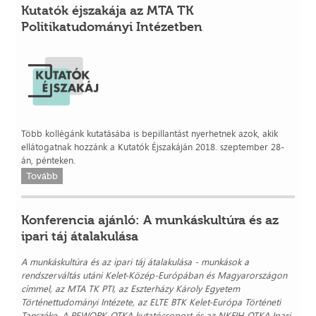
Kutatók éjszakája az MTA TK
Politikatudományi Intézetben
Több kollégánk kutatásába is bepillantást nyerhetnek azok, akik
ellátogatnak hozzánk a Kutatók Éjszakáján 2018. szeptember 28-
án, pénteken.
Tovább
Konferencia ajánló: A munkáskultúra és az
ipari táj átalakulása
A munkáskultúra és az ipari táj átalakulása - munkások a
rendszerváltás utáni Kelet-Közép-Európában és Magyarországon
címmel, az MTA TK PTI, az Eszterházy Károly Egyetem
Történettudományi Intézete, az ELTE BTK Kelet-Európa Történeti
Tanszéke, A REWORK-OTKA kutatócsoport és az NKFIH-OTKA Ipari