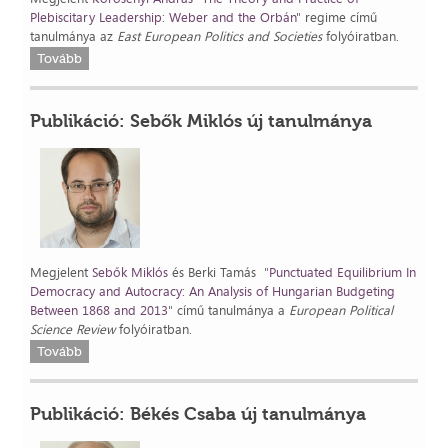
Plebiscitary Leadership: Weber and the Orbán
" regime című
tanulmánya az
East European Politics and Societies
folyóiratban.
Tovább
Publikáció: Sebők Miklós új tanulmánya
Megjelent
Sebők Miklós
és Berki Tamás "
Punctuated Equilibrium In
Democracy and Autocracy: An Analysis of Hungarian Budgeting
Between 1868 and 2013
" című tanulmánya a
European Political
Science Review
folyóiratban.
Tovább
Publikáció: Békés Csaba új tanulmánya