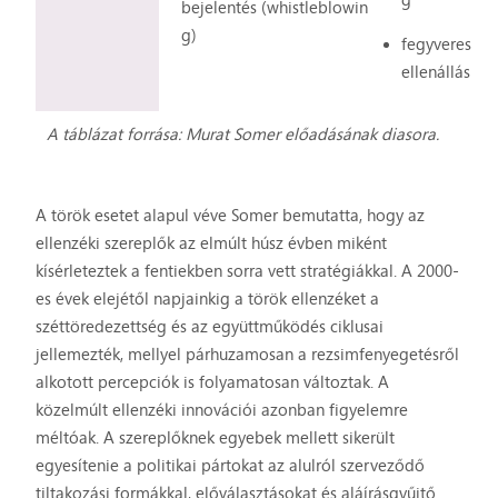
bejelentés (whistleblowin
g)
fegyveres
ellenállás
A táblázat forrása: Murat Somer előadásának diasora.
A török esetet alapul véve Somer bemutatta, hogy az
ellenzéki szereplők az elmúlt húsz évben miként
kísérleteztek a fentiekben sorra vett stratégiákkal. A 2000-
es évek elejétől napjainkig a török ellenzéket a
széttöredezettség és az együttműködés ciklusai
jellemezték, mellyel párhuzamosan a rezsimfenyegetésről
alkotott percepciók is folyamatosan változtak. A
közelmúlt ellenzéki innovációi azonban figyelemre
méltóak. A szereplőknek egyebek mellett sikerült
egyesítenie a politikai pártokat az alulról szerveződő
tiltakozási formákkal, előválasztásokat és aláírásgyűjtő