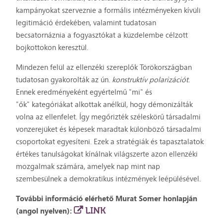
kampányokat szerveznie a formális intézményeken kívüli
legitimáció érdekében, valamint tudatosan
becsatornáznia a fogyasztókat a küzdelembe célzott
bojkottokon keresztül.
Mindezen felül az ellenzéki szereplők Törökországban
tudatosan gyakorolták az ún.
konstruktív polarizációt
.
Ennek eredményeként egyértelmű "mi" és
"ők" kategóriákat alkottak anélkül, hogy démonizálták
volna az ellenfelet. Így megőrizték széleskörű társadalmi
vonzerejüket és képesek maradtak különböző társadalmi
csoportokat egyesíteni. Ezek a stratégiák és tapasztalatok
értékes tanulságokat kínálnak világszerte azon ellenzéki
mozgalmak számára, amelyek nap mint nap
szembesülnek a demokratikus intézmények leépülésével.
További információ elérhető Murat Somer honlapján
LINK
(angol nyelven):