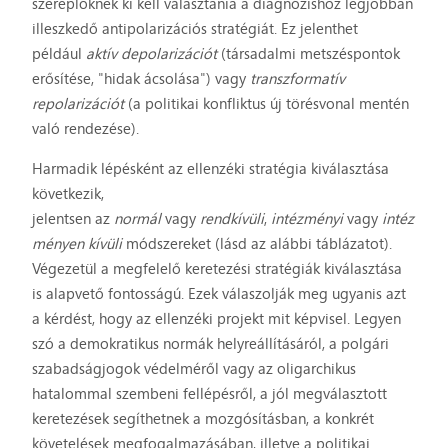
szereplőknek ki kell választania a diagnózishoz legjobban
illeszkedő antipolarizációs stratégiát. Ez jelenthet
például
aktív depolarizációt
(társadalmi metszéspontok
erősítése, "hidak ácsolása") vagy
transzformatív
repolarizációt
(a politikai konfliktus új törésvonal mentén
való rendezése).
Harmadik lépésként az ellenzéki stratégia kiválasztása
következik,
jelentsen az
normál
vagy
rendkívüli
,
intézményi
vagy
intéz
ményen kívüli
módszereket (lásd az alábbi táblázatot).
Végezetül a megfelelő keretezési stratégiák kiválasztása
is alapvető fontosságú. Ezek válaszolják meg ugyanis azt
a kérdést, hogy az ellenzéki projekt mit képvisel. Legyen
szó a demokratikus normák helyreállításáról, a polgári
szabadságjogok védelméről vagy az oligarchikus
hatalommal szembeni fellépésről, a jól megválasztott
keretezések segíthetnek a mozgósításban, a konkrét
követelések megfogalmazásában, illetve a politikai