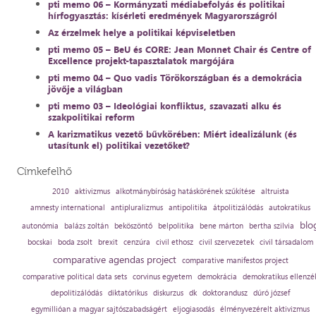
pti memo 06 – Kormányzati médiabefolyás és politikai
hírfogyasztás: kísérleti eredmények Magyarországról
Az érzelmek helye a politikai képviseletben
pti memo 05 – BeU és CORE: Jean Monnet Chair és Centre of
Excellence projekt-tapasztalatok margójára
pti memo 04 – Quo vadis Törökországban és a demokrácia
jövője a világban
pti memo 03 – Ideológiai konfliktus, szavazati alku és
szakpolitikai reform
A karizmatikus vezető bűvkörében: Miért idealizálunk (és
utasítunk el) politikai vezetőket?
Címkefelhő
2010
aktivizmus
alkotmánybíróság hatáskörének szűkítése
altruista
amnesty international
antipluralizmus
antipolitika
átpolitizálódás
autokratikus
blo
autonómia
balázs zoltán
beköszöntő
belpolitika
bene márton
bertha szilvia
bocskai
boda zsolt
brexit
cenzúra
civil ethosz
civil szervezetek
civil társadalom
comparative agendas project
comparative manifestos project
comparative political data sets
corvinus egyetem
demokrácia
demokratikus ellenzé
depolitizálódás
diktatórikus
diskurzus
dk
doktorandusz
dúró józsef
egymillióan a magyar sajtószabadságért
eljogiasodás
élményvezérelt aktivizmus