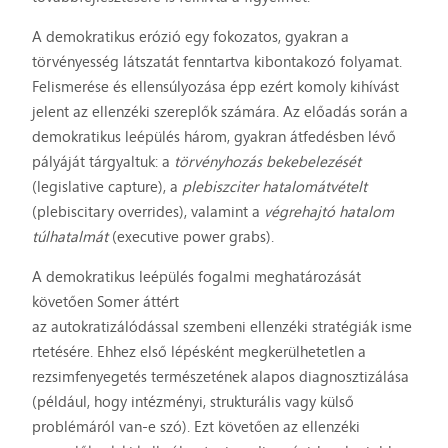
A demokratikus erózió egy fokozatos, gyakran a
törvényesség látszatát fenntartva kibontakozó folyamat.
Felismerése és ellensúlyozása épp ezért komoly kihívást
jelent az ellenzéki szereplők számára. Az előadás során a
demokratikus leépülés három, gyakran átfedésben lévő
pályáját tárgyaltuk: a
törvényhozás bekebelezését
(legislative capture), a
plebiszciter hatalomátvételt
(plebiscitary overrides), valamint a
végrehajtó hatalom
túlhatalmát
(executive power grabs).
A demokratikus leépülés fogalmi meghatározását
követően Somer áttért
az autokratizálódással szembeni ellenzéki stratégiák isme
rtetésére. Ehhez első lépésként megkerülhetetlen a
rezsimfenyegetés természetének alapos diagnosztizálása
(például, hogy intézményi, strukturális vagy külső
problémáról van-e szó). Ezt követően az ellenzéki