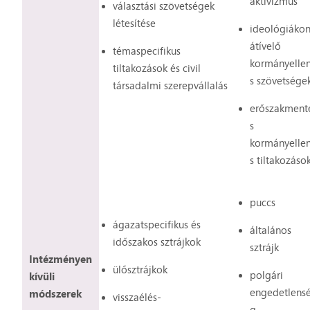
aktivizmus
választási szövetségek
létesítése
ideológiáko
átívelő
témaspecifikus
kormányelle
tiltakozások és civil
s szövetsége
társadalmi szerepvállalás
erőszakment
s
kormányelle
s tiltakozáso
puccs
ágazatspecifikus és
általános
időszakos sztrájkok
sztrájk
Intézményen
ülősztrájkok
polgári
kívüli
engedetlens
módszerek
visszaélés-
g