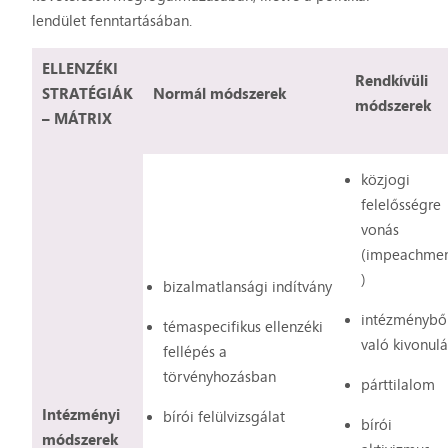
lendület fenntartásában.
ELLENZÉKI
Rendkívüli
STRATÉGIÁK
Normál módszerek
módszerek
– MÁTRIX
közjogi
felelősségre
vonás
(impeachme
)
bizalmatlansági indítvány
intézménybő
témaspecifikus ellenzéki
való kivonulá
fellépés a
törvényhozásban
párttilalom
Intézményi
bírói felülvizsgálat
bírói
módszerek