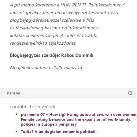
A pti memo keretében a HUN-REN TK Politikatudományi
Intézet Speaker Series rendezvényeiről készítünk rövid
blogbejegyzéseket, ezzel szélesítve a friss
és társadalmilag hasznos politikatudomány-
kutatások elérhetőségét. Az Intézet további
rendezvényeiről
itt
tájékozódhat.
Blogbejegyzés szerzője: Rákos Dominik
Megjelenés dátuma: 2025. május 13.
Legutóbbi bejegyzések
pti memo 07 – How right-wing autocratizers win over women
Female voting behavior and the expansion of work-family
policies in Europe’s periphery
Tudta? A boldogtalan ember is politizál!