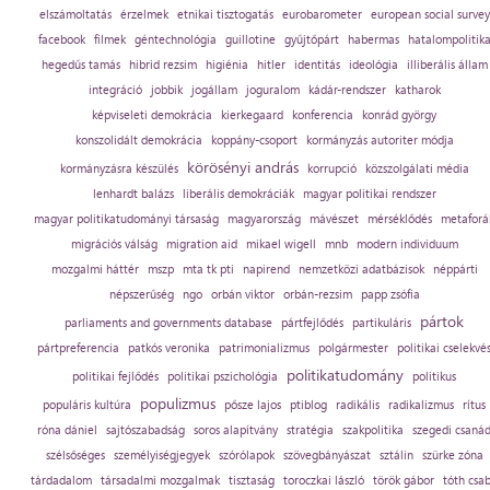
elszámoltatás
érzelmek
etnikai tisztogatás
eurobarometer
european social survey
facebook
filmek
géntechnológia
guillotine
gyűjtőpárt
habermas
hatalompolitik
hegedűs tamás
hibrid rezsim
higiénia
hitler
identitás
ideológia
illiberális állam
integráció
jobbik
jogállam
joguralom
kádár-rendszer
katharok
képviseleti demokrácia
kierkegaard
konferencia
konrád györgy
konszolidált demokrácia
koppány-csoport
kormányzás autoriter módja
körösényi andrás
kormányzásra készülés
korrupció
közszolgálati média
lenhardt balázs
liberális demokráciák
magyar politikai rendszer
magyar politikatudományi társaság
magyarország
mávészet
mérséklődés
metaforá
migrációs válság
migration aid
mikael wigell
mnb
modern individuum
mozgalmi háttér
mszp
mta tk pti
napirend
nemzetközi adatbázisok
néppárti
népszerűség
ngo
orbán viktor
orbán-rezsim
papp zsófia
pártok
parliaments and governments database
pártfejlődés
partikuláris
pártpreferencia
patkós veronika
patrimonializmus
polgármester
politikai cselekvé
politikatudomány
politikai fejlődés
politikai pszichológia
politikus
populizmus
populáris kultúra
pősze lajos
ptiblog
radikális
radikalizmus
rítus
róna dániel
sajtószabadság
soros alapítvány
stratégia
szakpolitika
szegedi csaná
szélsőséges
személyiségjegyek
szórólapok
szövegbányászat
sztálin
szürke zóna
tárdadalom
társadalmi mozgalmak
tisztaság
toroczkai lászló
török gábor
tóth csa