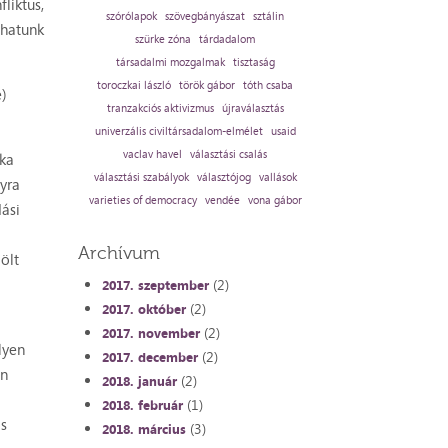
liktus,
szórólapok
szövegbányászat
sztálin
thatunk
szürke zóna
tárdadalom
társadalmi mozgalmak
tisztaság
toroczkai lászló
török gábor
tóth csaba
e)
tranzakciós aktivizmus
újraválasztás
univerzális civiltársadalom-elmélet
usaid
vaclav havel
választási csalás
ika
választási szabályok
választójog
vallások
yra
varieties of democracy
vendée
vona gábor
dási
Archívum
ölt
(2)
2017. szeptember
(2)
2017. október
(2)
2017. november
lyen
(2)
2017. december
en
(2)
2018. január
(1)
2018. február
os
(3)
2018. március