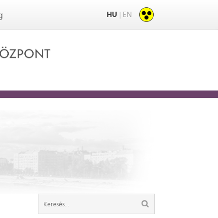
HU
EN
|
g