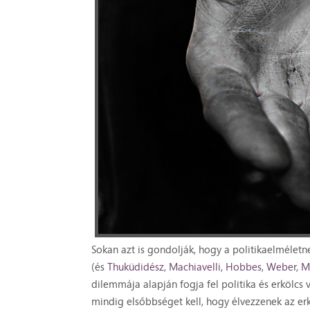
Sokan azt is gondolják, hogy a politikaelméletn
(és
Thuküdidész
,
Machiavelli
,
Hobbes
,
Weber
,
M
dilemmája alapján fogja fel politika és erkölcs v
mindig elsőbbséget kell, hogy élvezzenek az er