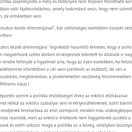
litika alaphelyzete a mély és többnyire nem teljesen feloldható konf
ikában való tájékozódáshoz, amely tudomásul veszi, hogy nem számí
n, de elméletben sem.
iszkos kezek dilemmájával”, bár szélsőséges esetekben összeér vel
letben.
iszkos kezek dilemmájára” leginkább hasonlító felvetés, hogy a polit
 megsértsünk széles körben érvényesnek tekintett és általunk is nag
 rendre felhívják a figyelmet arra, hogy az ilyen esetekben, ha felol
hiedelemmel ellentétben a cél
nem
szentesíti az eszközt), de van a
lkozásban, megbánásban, a jóvátehetetlen veszteség felismerésében 
Williams
írásai.)
zelés szerint a politika elsőbbséget élvez az erkölcs előírásaival
rend nélkül az erkölcs szabályai sem érvényesülhetnének, ezért bármi
és rendjének fenntartása az első szempont, minden más szükségképp
á más realisták, mert az erkölcsi értékeink nem függetlenek azoktól a
resünk és ezért sokszor maga a politika az a közeg, amelyben bizony