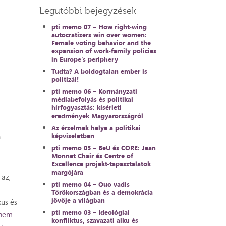
Legutóbbi bejegyzések
pti memo 07 – How right-wing
autocratizers win over women:
Female voting behavior and the
expansion of work-family policies
in Europe’s periphery
Tudta? A boldogtalan ember is
politizál!
pti memo 06 – Kormányzati
médiabefolyás és politikai
hírfogyasztás: kísérleti
eredmények Magyarországról
Az érzelmek helye a politikai
n
képviseletben
pti memo 05 – BeU és CORE: Jean
Monnet Chair és Centre of
Excellence projekt-tapasztalatok
margójára
 az,
pti memo 04 – Quo vadis
Törökországban és a demokrácia
jövője a világban
us és
pti memo 03 – Ideológiai
 nem
konfliktus, szavazati alku és