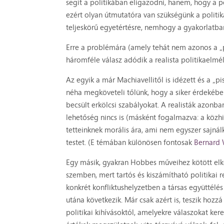
segít a politikában eligazodni, hanem, hogy a po
ezért olyan útmutatóra van szükségünk a polit
teljeskörű egyetértésre, nemhogy a gyakorlatba
Erre a problémára (amely tehát nem azonos a „p
háromféle válasz adódik a realista politikaelmé
Az egyik a már Machiavellitől is idézett és a „p
néha megköveteli tőlünk, hogy a siker érdekében
becsült erkölcsi szabályokat. A realisták azonban
lehetőség nincs is (másként fogalmazva: a köz
tetteinknek morális ára, ami nem egyszer sajná
testet. (E témában különösen fontosak
Bernard 
Egy másik, gyakran Hobbes műveihez kötött elkép
szemben, mert tartós és kiszámítható politikai 
konkrét konfliktushelyzetben a társas együttél
utána következik. Már csak azért is, teszik hozz
politikai kihívásoktól, amelyekre válaszokat ke