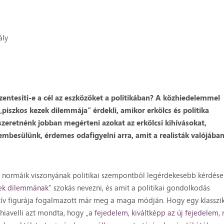
ály
 Szentesíti-e a cél az eszközöket a politikában? A közhiedelemmel
 „piszkos kezek dilemmája” érdekli, amikor erkölcs és politika
szeretnénk jobban megérteni azokat az erkölcsi kihívásokat,
embesülünk, érdemes odafigyelni arra, amit a realisták valójába
si normáik viszonyának politikai szempontból legérdekesebb kérdése
zek dilemmának”
szokás nevezni, és amit a politikai gondolkodás
ív figurája fogalmazott már meg a maga módján. Hogy egy klasszik
hiavelli azt mondta, hogy
„a fejedelem, kiváltképp az új fejedelem,