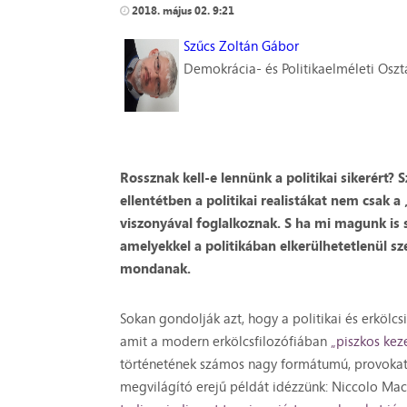
2018. május 02. 9:21
Szűcs Zoltán Gábor
Demokrácia- és Politikaelméleti Oszt
Rossznak kell-e lennünk a politikai sikerért?
ellentétben a politikai realistákat nem csak a
viszonyával foglalkoznak. S ha mi magunk is 
amelyekkel a politikában elkerülhetetlenül sz
mondanak.
Sokan gondolják azt, hogy a politikai és erkölc
amit a modern erkölcsfilozófiában
„piszkos ke
történetének számos nagy formátumú, provokat
megvilágító erejű példát idézzünk: Niccolo Mac