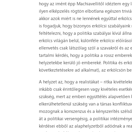
hogy az imént épp Machiavellitől idéztem egy lá
ilyen elképzelés rögtön elbotlana egészen triviá
akkor azok miért is ne lennének egyúttal erkölcs
is fogadjuk, hogy bizonyos erkölcsi szabályain
feltételezni, hogy a politika szabályai kívül áll
erkölcs világán belül, különféle erkölcsi előírás
ellenvetés csak látszólag szól a szavakról és az
tartalmi kérdés, hogy a politika a rossz embere
helyzetekbe kerülő jó embereké. Politika és erkö
következtetésekre ad alkalmat), az erkölcsön bel
A helyzet az, hogy a realistákat – ritka kivétel
inkább csak érintőlegesen vagy kivételes esetként
szükség, mert az emberi együttélés alapvetően k
elkerülhetetlenül szükség van a társas konflikt
mozognak a konszenzus és a kényszerítés szélső
át a politikai versengésig, a politikai intézmény
kérdései ebből az alaphelyzetből adódnak a rea