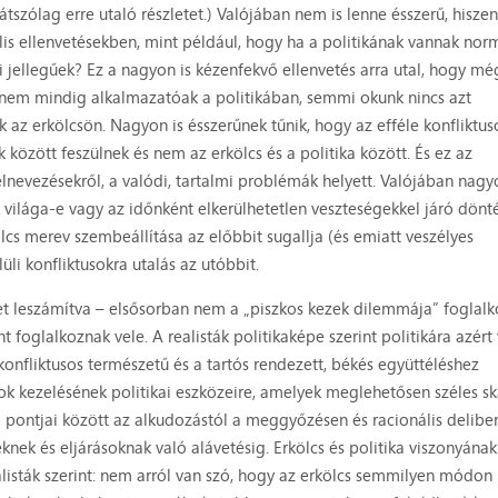
tszólag erre utaló részletet.) Valójában nem is lenne ésszerű, hisze
lis ellenvetésekben, mint például, hogy ha a politikának vannak norm
i jellegűek? Ez a nagyon is kézenfekvő ellenvetés arra utal, hogy mé
k nem mindig alkalmazatóak a politikában, semmi okunk nincs azt
nak az erkölcsön. Nagyon is ésszerűnek tűnik, hogy az efféle konfliktus
ok között feszülnek és nem az erkölcs és a politika között. És ez az
 elnevezésekről, a valódi, tartalmi problémák helyett. Valójában nagy
k világa-e vagy az időnként elkerülhetetlen veszteségekkel járó dönté
lcs merev szembeállítása az előbbit sugallja (és emiatt veszélyes
üli konfliktusokra utalás az utóbbit.
eket leszámítva – elsősorban nem a „piszkos kezek dilemmája” foglalk
 foglalkoznak vele. A realisták politikaképe szerint politikára azért
onfliktusos természetű és a tartós rendezett, békés együttéléshez
usok kezelésének politikai eszközeire, amelyek meglehetősen széles s
 pontjai között az alkudozástól a meggyőzésen és racionális delibe
eknek és eljárásoknak való alávetésig. Erkölcs és politika viszonyának
listák szerint: nem arról van szó, hogy az erkölcs semmilyen módo