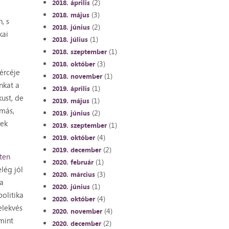
(2)
2018. április
(3)
2018. május
, s
(2)
2018. június
kai
(1)
2018. július
(1)
2018. szeptember
(3)
2018. október
ércéje
(1)
2018. november
nkat a
(1)
2019. április
kust, de
(1)
2019. május
 más,
(2)
2019. június
tek
(1)
2019. szeptember
(4)
2019. október
(2)
2019. december
ten
(1)
2020. február
lég jól
(3)
2020. március
ka
(1)
2020. június
politika
(4)
2020. október
elekvés
(4)
2020. november
mint
(2)
2020. december