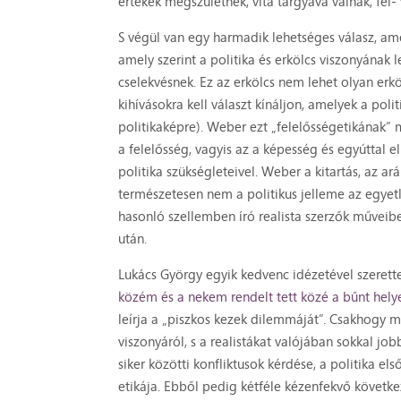
értékek megszületnek, vita tárgyává válnak, fel
S végül van egy harmadik lehetséges válasz, am
amely szerint a politika és erkölcs viszonyának
cselekvésnek. Ez az erkölcs nem lehet olyan erkö
kihívásokra kell választ kínáljon, amelyek a poli
politikaképre). Weber ezt „felelősségetikának” m
a felelősség, vagyis az a képesség és egyúttal 
politika szükségleteivel. Weber a kitartás, az ar
természetesen nem a politikus jelleme az egyetl
hasonló szellemben író realista szerzők műveibe
után.
Lukács György egyik kedvenc idézetével szerette 
közém és a nekem rendelt tett közé a bűnt hel
leírja a „piszkos kezek dilemmáját”. Csakhogy mi
viszonyáról, s a realistákat valójában sokkal jo
siker közötti konfliktusok kérdése, a politika els
etikája. Ebből pedig kétféle kézenfekvő következ