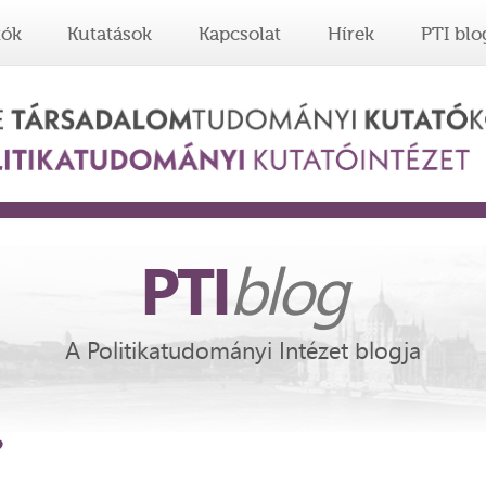
tók
Kutatások
Kapcsolat
Hírek
PTI blo
PTI
blog
A Politikatudományi Intézet blogja
?