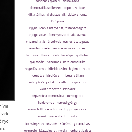
corvinus egyetem
demokrácia
demokratikus ellenzék
depolitizálódás
diktatórikus
diskurzus
dk
doktorandusz
dúró józsef
egymillióan a magyar sajtószabadságért
eljogiasodás
élményvezérelt aktivizmus
elszámoltatás
érzelmek
etnikai tisztogatás
eurobarometer
european social survey
facebook
filmek
géntechnológia
guillotine
gyűjtőpárt
habermas
hatalompolitika
hegedűs tamás
hibrid rezsim
higiénia
hitler
identitás
ideológia
illiberális állam
integráció
jobbik
jogállam
joguralom
kádár-rendszer
katharok
képviseleti demokrácia
kierkegaard
konferencia
konrád györgy
hívni
konszolidált demokrácia
koppány-csoport
kezek
kormányzás autoriter módja
ményei
körösényi andrás
kormányzásra készülés
em,
korrupció
közszolgálati média
lenhardt balázs