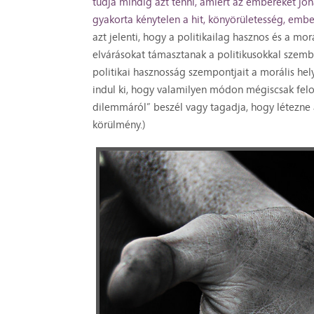
tudja mindig azt tenni, amiért az embereket jón
gyakorta kénytelen a hit, könyörületesség, ember
azt jelenti, hogy a politikailag hasznos és a m
elvárásokat támasztanak a politikusokkal szembe
politikai hasznosság szempontjait a morális hel
indul ki, hogy valamilyen módon mégiscsak felo
dilemmáról” beszél vagy tagadja, hogy létezne a
körülmény.)