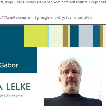
szt, hogy Lukács György alapjában véve nem volt realista. Hogy ez u
litika lelke
című nemrég megjelent könyvében olvashatók.