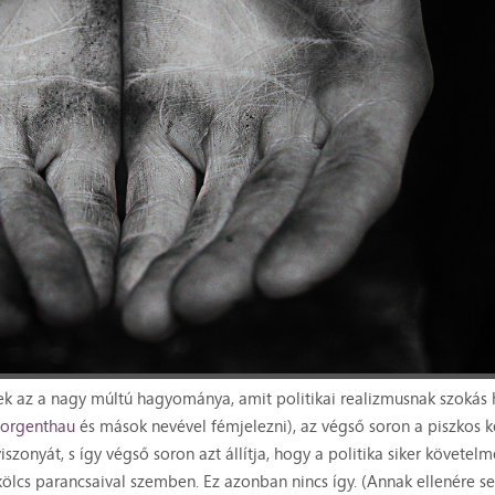
ek az a nagy múltú hagyománya, amit politikai realizmusnak szokás 
orgenthau
és mások nevével fémjelezni), az végső soron a piszkos 
iszonyát, s így végső soron azt állítja, hogy a politika siker követel
kölcs parancsaival szemben. Ez azonban nincs így. (Annak ellenére s