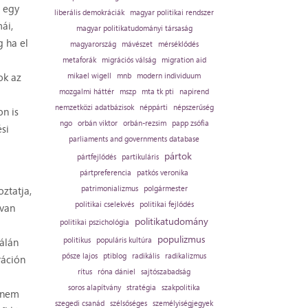
n egy
liberális demokráciák
magyar politikai rendszer
ái,
magyar politikatudományi társaság
g ha el
magyarország
mávészet
mérséklődés
metaforák
migrációs válság
migration aid
ok az
mikael wigell
mnb
modern individuum
mozgalmi háttér
mszp
mta tk pti
napirend
nemzetközi adatbázisok
néppárti
népszerűség
on is
ngo
orbán viktor
orbán-rezsim
papp zsófia
si
parliaments and governments database
pártok
pártfejlődés
partikuláris
pártpreferencia
patkós veronika
oztatja,
patrimonializmus
polgármester
politikai cselekvés
politikai fejlődés
 van
politikatudomány
politikai pszichológia
populizmus
kálán
politikus
populáris kultúra
pősze lajos
ptiblog
radikális
radikalizmus
ráción
rítus
róna dániel
sajtószabadság
soros alapítvány
stratégia
szakpolitika
n nem
szegedi csanád
szélsőséges
személyiségjegyek