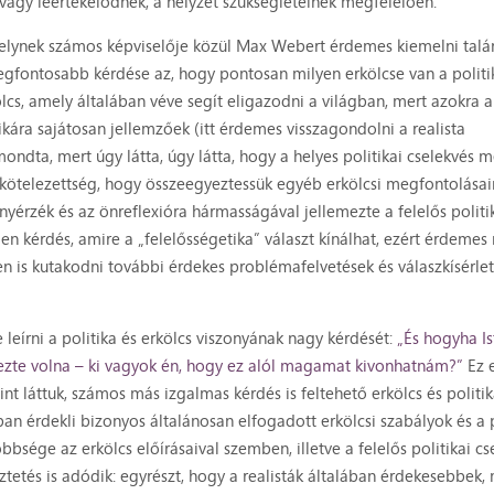
- vagy leértékelődnek, a helyzet szükségleteinek megfelelően.
elynek számos képviselője közül Max Webert érdemes kiemelni talán
 legfontosabb kérdése az, hogy pontosan milyen erkölcse van a politi
lcs, amely általában véve segít eligazodni a világban, mert azokra a
tikára sajátosan jellemzőek (itt érdemes visszagondolni a realista
ondta, mert úgy látta, úgy látta, hogy a helyes politikai cselekvés m
elkötelezettség, hogy összeegyeztessük egyéb erkölcsi megfontolásai
ányérzék és az önreflexióra hármasságával jellemezte a felelős politi
en kérdés, amire a „felelősségetika” választ kínálhat, ezért érdemes
n is kutakodni további érdekes problémafelvetések és válaszkísérle
leírni a politika és erkölcs viszonyának nagy kérdését:
„És hogyha Is
yezte volna – ki vagyok én, hogy ez alól magamat kivonhatnám?”
Ez e
nt láttuk, számos más izgalmas kérdés is feltehető erkölcs és politi
bban érdekli bizonyos általánosan elfogadott erkölcsi szabályok és a 
őbbsége az erkölcs előírásaival szemben, illetve a felelős politikai cs
tetés is adódik: egyrészt, hogy a realisták általában érdekesebbek, 