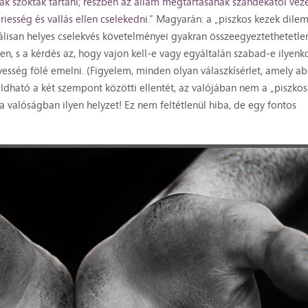
ak szokták tartani; részben az állam megtartásának szándékától veze
iesség és vallás ellen cselekedni.”
Magyarán: a „piszkos kezek dile
orálisan helyes cselekvés követelményei gyakran összeegyeztethetetle
n, s a kérdés az, hogy vajon kell-e vagy egyáltalán szabad-e ilyenk
yesség fölé emelni. (Figyelem, minden olyan válaszkísérlet, amely a
ldható a két szempont közötti ellentét, az valójában nem a „piszkos
 valóságban ilyen helyzet! Ez nem feltétlenül hiba, de egy fontos