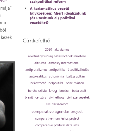
tve,
szakpolitikai reform
mmája”
A karizmatikus vezető
bűvkörében: Miért idealizálunk
n
(és utasítunk el) politikai
or a
vezetőket?
bból
 kezek
Címkefelhő
2010
aktivizmus
alkotmánybíróság hatáskörének szűkítése
altruista
amnesty international
antipluralizmus
antipolitika
átpolitizálódás
autokratikus
autonómia
balázs zoltán
beköszöntő
belpolitika
bene márton
blog
bertha szilvia
bocskai
boda zsolt
brexit
cenzúra
civil ethosz
civil szervezetek
civil társadalom
comparative agendas project
comparative manifestos project
comparative political data sets