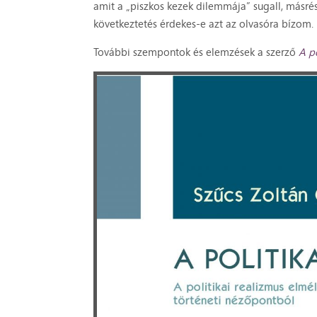
amit a „piszkos kezek dilemmája” sugall, másré
következtetés érdekes-e azt az olvasóra bízom.
További szempontok és elemzések a szerző
A po