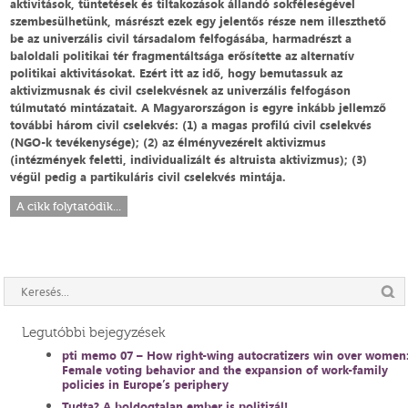
aktivitások, tüntetések és tiltakozások állandó sokféleségével
szembesülhetünk, másrészt ezek egy jelentős része nem illeszthető
be az univerzális civil társadalom felfogásába, harmadrészt a
baloldali politikai tér fragmentáltsága erősítette az alternatív
politikai aktivitásokat. Ezért itt az idő, hogy bemutassuk az
aktivizmusnak és civil cselekvésnek az univerzális felfogáson
túlmutató mintázatait. A Magyarországon is egyre inkább jellemző
további három civil cselekvés: (1) a magas profilú civil cselekvés
(NGO-k tevékenysége); (2) az élményvezérelt aktivizmus
(intézmények feletti, individualizált és altruista aktivizmus); (3)
végül pedig a partikuláris civil cselekvés mintája.
A cikk folytatódik...
Legutóbbi bejegyzések
pti memo 07 – How right-wing autocratizers win over women
Female voting behavior and the expansion of work-family
policies in Europe’s periphery
Tudta? A boldogtalan ember is politizál!