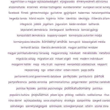
egymillióan a magyar sajtószabadságért
eljogiasodás
élményvezérelt aktivizmus
elszámoltatás
érzelmek
etnikai tisztogatás
eurobarometer
european social survey
facebook
filmek
géntechnológia
guillotine
gyűjtőpárt
habermas
hatalompolitik
hegedűs tamás
hibrid rezsim
higiénia
hitler
identitás
ideológia
illiberális állam
integráció
jobbik
jogállam
joguralom
kádár-rendszer
katharok
képviseleti demokrácia
kierkegaard
konferencia
konrád györgy
konszolidált demokrácia
koppány-csoport
kormányzás autoriter módja
körösényi andrás
kormányzásra készülés
korrupció
közszolgálati média
lenhardt balázs
liberális demokráciák
magyar politikai rendszer
magyar politikatudományi társaság
magyarország
mávészet
mérséklődés
metaforá
migrációs válság
migration aid
mikael wigell
mnb
modern individuum
mozgalmi háttér
mszp
mta tk pti
napirend
nemzetközi adatbázisok
néppárti
népszerűség
ngo
orbán viktor
orbán-rezsim
papp zsófia
pártok
parliaments and governments database
pártfejlődés
partikuláris
pártpreferencia
patkós veronika
patrimonializmus
polgármester
politikai cselekvé
politikatudomány
politikai fejlődés
politikai pszichológia
politikus
populizmus
populáris kultúra
pősze lajos
ptiblog
radikális
radikalizmus
rítus
róna dániel
sajtószabadság
soros alapítvány
stratégia
szakpolitika
szegedi csaná
szélsőséges
személyiségjegyek
szórólapok
szövegbányászat
sztálin
szürke zóna