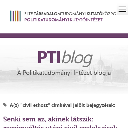
PTI
blog
A Politikatudományi Intézet blogja
A(z) "civil ethosz" címkével jelölt bejegyzések:
Senki sem az, akinek látszik:
rezsimváltás utáni civil cselekvések