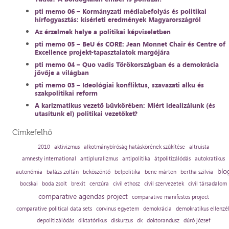
pti memo 06 – Kormányzati médiabefolyás és politikai
hírfogyasztás: kísérleti eredmények Magyarországról
Az érzelmek helye a politikai képviseletben
pti memo 05 – BeU és CORE: Jean Monnet Chair és Centre of
Excellence projekt-tapasztalatok margójára
pti memo 04 – Quo vadis Törökországban és a demokrácia
jövője a világban
pti memo 03 – Ideológiai konfliktus, szavazati alku és
szakpolitikai reform
A karizmatikus vezető bűvkörében: Miért idealizálunk (és
utasítunk el) politikai vezetőket?
Címkefelhő
2010
aktivizmus
alkotmánybíróság hatáskörének szűkítése
altruista
amnesty international
antipluralizmus
antipolitika
átpolitizálódás
autokratikus
blo
autonómia
balázs zoltán
beköszöntő
belpolitika
bene márton
bertha szilvia
bocskai
boda zsolt
brexit
cenzúra
civil ethosz
civil szervezetek
civil társadalom
comparative agendas project
comparative manifestos project
comparative political data sets
corvinus egyetem
demokrácia
demokratikus ellenzé
depolitizálódás
diktatórikus
diskurzus
dk
doktorandusz
dúró józsef