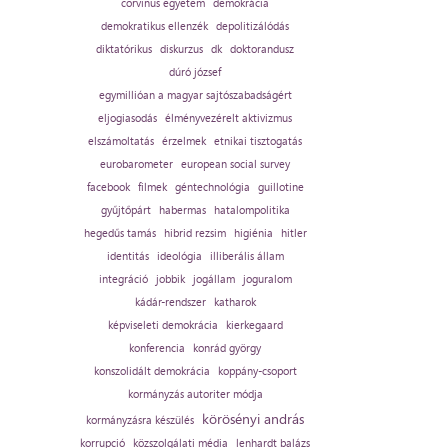
corvinus egyetem
demokrácia
demokratikus ellenzék
depolitizálódás
diktatórikus
diskurzus
dk
doktorandusz
dúró józsef
egymillióan a magyar sajtószabadságért
eljogiasodás
élményvezérelt aktivizmus
elszámoltatás
érzelmek
etnikai tisztogatás
eurobarometer
european social survey
facebook
filmek
géntechnológia
guillotine
gyűjtőpárt
habermas
hatalompolitika
hegedűs tamás
hibrid rezsim
higiénia
hitler
identitás
ideológia
illiberális állam
integráció
jobbik
jogállam
joguralom
kádár-rendszer
katharok
képviseleti demokrácia
kierkegaard
konferencia
konrád györgy
konszolidált demokrácia
koppány-csoport
kormányzás autoriter módja
körösényi andrás
kormányzásra készülés
korrupció
közszolgálati média
lenhardt balázs