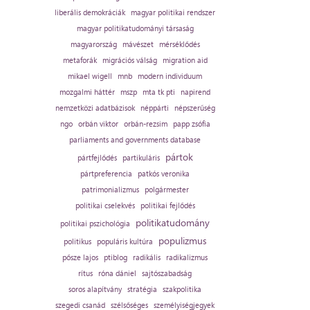
liberális demokráciák
magyar politikai rendszer
magyar politikatudományi társaság
magyarország
mávészet
mérséklődés
metaforák
migrációs válság
migration aid
mikael wigell
mnb
modern individuum
mozgalmi háttér
mszp
mta tk pti
napirend
nemzetközi adatbázisok
néppárti
népszerűség
ngo
orbán viktor
orbán-rezsim
papp zsófia
parliaments and governments database
pártok
pártfejlődés
partikuláris
pártpreferencia
patkós veronika
patrimonializmus
polgármester
politikai cselekvés
politikai fejlődés
politikatudomány
politikai pszichológia
populizmus
politikus
populáris kultúra
pősze lajos
ptiblog
radikális
radikalizmus
rítus
róna dániel
sajtószabadság
soros alapítvány
stratégia
szakpolitika
szegedi csanád
szélsőséges
személyiségjegyek