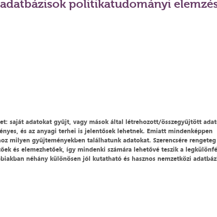
 adatbázisok politikatudományi elemzé
het: saját adatokat gyűjt, vagy mások által létrehozott/összegyűjtött ada
ényes, és az anyagi terhei is jelentősek lehetnek. Emiatt mindenképpen
hoz milyen gyűjteményekben találhatunk adatokat. Szerencsére rengeteg
etőek és elemezhetőek, így mindenki számára lehetővé teszik a legkülönf
bbiakban néhány különösen jól kutatható és hasznos nemzetközi adatbáz