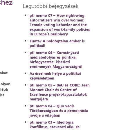
shez
Legutóbbi bejegyzések
pti memo 07 – How right-wing
autocratizers win over women:
Female voting behavior and the
expansion of work-family policies
in Europe’s periphery
Tudta? A boldogtalan ember is
politizál!
pti memo 06 – Kormányzati
médiabefolyás és politikai
hírfogyasztás: kísérleti
eredmények Magyarországról
tokat
Az érzelmek helye a politikai
képviseletben
 olyan
pti memo 05 – BeU és CORE: Jean
élébb
Monnet Chair és Centre of
Excellence projekt-tapasztalatok
ist
margójára
pti memo 04 – Quo vadis
Törökországban és a demokrácia
jövője a világban
pti memo 03 – Ideológiai
konfliktus, szavazati alku és