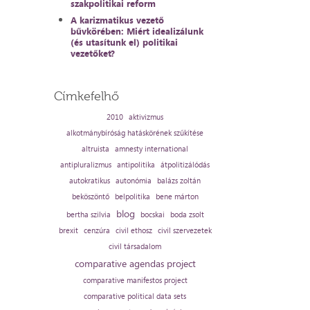
szakpolitikai reform
A karizmatikus vezető
bűvkörében: Miért idealizálunk
(és utasítunk el) politikai
vezetőket?
Címkefelhő
2010
aktivizmus
alkotmánybíróság hatáskörének szűkítése
altruista
amnesty international
antipluralizmus
antipolitika
átpolitizálódás
autokratikus
autonómia
balázs zoltán
beköszöntő
belpolitika
bene márton
blog
bertha szilvia
bocskai
boda zsolt
brexit
cenzúra
civil ethosz
civil szervezetek
civil társadalom
comparative agendas project
comparative manifestos project
comparative political data sets