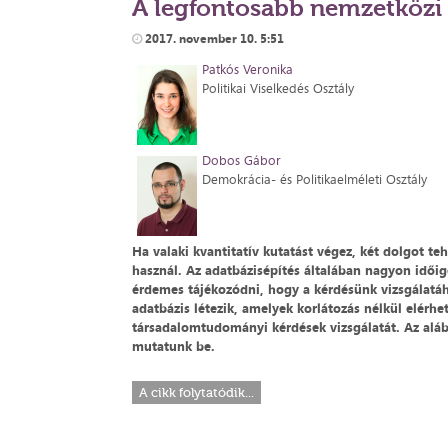
A legfontosabb nemzetközi
2017. november 10. 5:51
Patkós Veronika
Politikai Viselkedés Osztály
Dobos Gábor
Demokrácia- és Politikaelméleti Osztály
Ha valaki kvantitatív kutatást végez, két dolgot te
használ. Az adatbázisépítés általában nagyon időig
érdemes tájékozódni, hogy a kérdésünk vizsgálatá
adatbázis létezik, amelyek korlátozás nélkül elérh
társadalomtudományi kérdések vizsgálatát. Az alá
mutatunk be.
A cikk folytatódik...