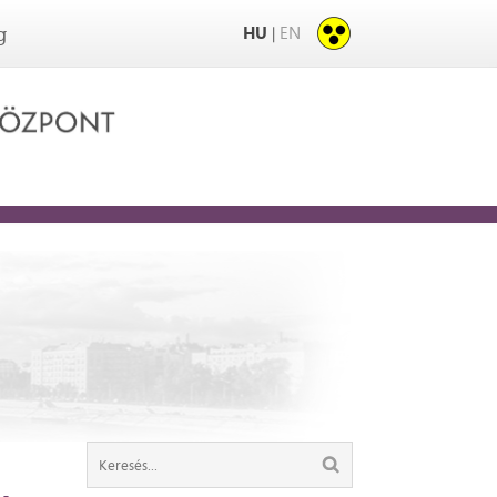
HU
EN
|
g