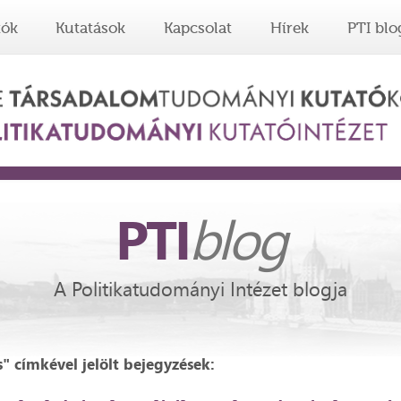
tók
Kutatások
Kapcsolat
Hírek
PTI blo
PTI
blog
A Politikatudományi Intézet blogja
" címkével jelölt bejegyzések: