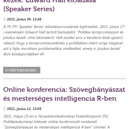
(Speaker Series)
2021. június 30. 12:48
A TK PTI ‘Speaker Series’ előadássorozatának legfrissebb, 2021. június 17-
i eseményén Edward Hall tartott bemutatót, ‘Politikai kompromisszum és
piszkos kezek’ című kéziratáról.
Hall ezúttal arra a kérdésre kínál újszerű
választ, hogy a kompromisszumkötés a politikában miért vonja magával
azt a fajta morálisan problematikus viselkedést, amely a ‘piszkos kezek’
tézis középpontjában áll.
A cikk folytatódik...
Online konferencia: Szövegbányászat
és mesterséges intelligencia R-ben
2021. június 12. 13:05
2021. május 25-én a Társadalomtudományi Kutatóközpont (TK)
Politikatudományi Intézete online konferenciát rendezett
”Szövegbányászat és mesterséges intelligencia R-ben” címmel. A