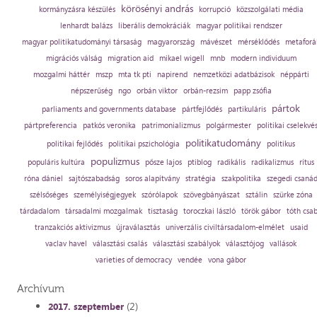
körösényi andrás
kormányzásra készülés
korrupció
közszolgálati média
lenhardt balázs
liberális demokráciák
magyar politikai rendszer
magyar politikatudományi társaság
magyarország
mávészet
mérséklődés
metaforá
migrációs válság
migration aid
mikael wigell
mnb
modern individuum
mozgalmi háttér
mszp
mta tk pti
napirend
nemzetközi adatbázisok
néppárti
népszerűség
ngo
orbán viktor
orbán-rezsim
papp zsófia
pártok
parliaments and governments database
pártfejlődés
partikuláris
pártpreferencia
patkós veronika
patrimonializmus
polgármester
politikai cselekvé
politikatudomány
politikai fejlődés
politikai pszichológia
politikus
populizmus
populáris kultúra
pősze lajos
ptiblog
radikális
radikalizmus
rítus
róna dániel
sajtószabadság
soros alapítvány
stratégia
szakpolitika
szegedi csaná
szélsőséges
személyiségjegyek
szórólapok
szövegbányászat
sztálin
szürke zóna
tárdadalom
társadalmi mozgalmak
tisztaság
toroczkai lászló
török gábor
tóth csa
tranzakciós aktivizmus
újraválasztás
univerzális civiltársadalom-elmélet
usaid
vaclav havel
választási csalás
választási szabályok
választójog
vallások
varieties of democracy
vendée
vona gábor
Archívum
(2)
2017. szeptember