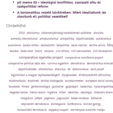
pti memo 03 – Ideológiai konfliktus, szavazati alku és
szakpolitikai reform
A karizmatikus vezető bűvkörében: Miért idealizálunk (és
utasítunk el) politikai vezetőket?
Címkefelhő
2010
aktivizmus
alkotmánybíróság hatáskörének szűkítése
altruista
amnesty international
antipluralizmus
antipolitika
átpolitizálódás
autokratikus
blo
autonómia
balázs zoltán
beköszöntő
belpolitika
bene márton
bertha szilvia
bocskai
boda zsolt
brexit
cenzúra
civil ethosz
civil szervezetek
civil társadalom
comparative agendas project
comparative manifestos project
comparative political data sets
corvinus egyetem
demokrácia
demokratikus ellenzé
depolitizálódás
diktatórikus
diskurzus
dk
doktorandusz
dúró józsef
egymillióan a magyar sajtószabadságért
eljogiasodás
élményvezérelt aktivizmus
elszámoltatás
érzelmek
etnikai tisztogatás
eurobarometer
european social survey
facebook
filmek
géntechnológia
guillotine
gyűjtőpárt
habermas
hatalompolitik
hegedűs tamás
hibrid rezsim
higiénia
hitler
identitás
ideológia
illiberális állam
integráció
jobbik
jogállam
joguralom
kádár-rendszer
katharok
képviseleti demokrácia
kierkegaard
konferencia
konrád györgy
konszolidált demokrácia
koppány-csoport
kormányzás autoriter módja