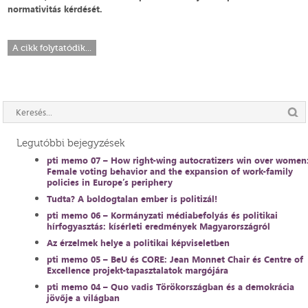
normativitás kérdését.
A cikk folytatódik...
Legutóbbi bejegyzések
pti memo 07 – How right-wing autocratizers win over women
Female voting behavior and the expansion of work-family
policies in Europe’s periphery
Tudta? A boldogtalan ember is politizál!
pti memo 06 – Kormányzati médiabefolyás és politikai
hírfogyasztás: kísérleti eredmények Magyarországról
Az érzelmek helye a politikai képviseletben
pti memo 05 – BeU és CORE: Jean Monnet Chair és Centre of
Excellence projekt-tapasztalatok margójára
pti memo 04 – Quo vadis Törökországban és a demokrácia
jövője a világban