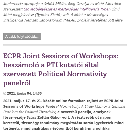
konferencia apropója a Sebők Miklós, Ring Orsolya és Máté Ákos által
szerkesztett
Szövegbányászat és mesterséges intelligencia R-ben
című
kötet megjelenése (Typotex Kiadó) volt. A kötet a Mesterséges
Intelligencia Nemzeti Laboratórium (MILAB) projekt keretében jött létre.
A cikk folytatódik...
ECPR Joint Sessions of Workshops:
beszámoló a PTI kutatói által
szervezett Political Normativity
panelről
2021. június 04. 14:35
2021. május 17. és 21. között online formában zajlott az ECPR Joint
Sessions of Workshops
Political Normativity: A Straw Man or a Genuine
Problem for Political Theorizing
elnevezésű panelja, amelynek
főszervezője Szűcs Zoltán Gábor volt. A résztvevők öt napon
keresztül, tizennégy tanulmány megvitatása során igyekeztek mind
történeti, mind analitikus nézőpontból körüljárni a politikai