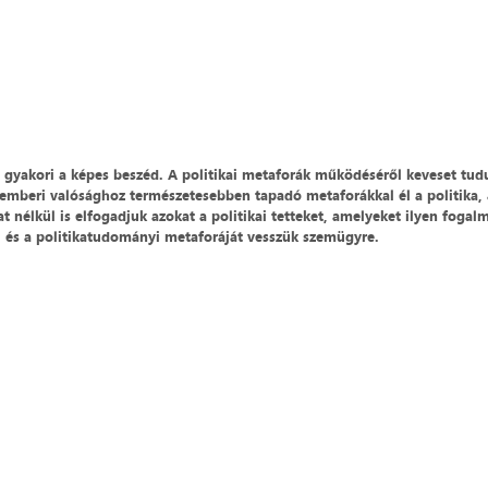
 gyakori a képes beszéd. A politikai metaforák működéséről keveset tu
emberi valósághoz természetesebben tapadó metaforákkal él a politika,
nélkül is elfogadjuk azokat a politikai tetteket, amelyeket ilyen fogal
ai és a politikatudományi metaforáját vesszük szemügyre.