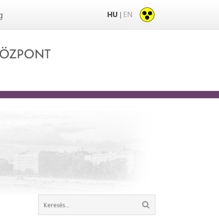
HU
EN
|
g