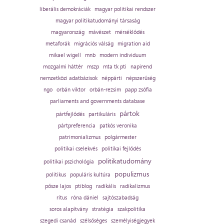
liberális demokráciák
magyar politikai rendszer
magyar politikatudományi társaság
magyarország
mávészet
mérséklődés
metaforák
migrációs válság
migration aid
mikael wigell
mnb
modern individuum
mozgalmi háttér
mszp
mta tk pti
napirend
nemzetközi adatbázisok
néppárti
népszerűség
ngo
orbán viktor
orbán-rezsim
papp zsófia
parliaments and governments database
pártok
pártfejlődés
partikuláris
pártpreferencia
patkós veronika
patrimonializmus
polgármester
politikai cselekvés
politikai fejlődés
politikatudomány
politikai pszichológia
populizmus
politikus
populáris kultúra
pősze lajos
ptiblog
radikális
radikalizmus
rítus
róna dániel
sajtószabadság
soros alapítvány
stratégia
szakpolitika
szegedi csanád
szélsőséges
személyiségjegyek