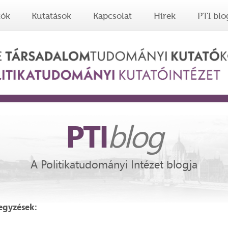
tók
Kutatások
Kapcsolat
Hírek
PTI blo
PTI
blog
A Politikatudományi Intézet blogja
egyzések: