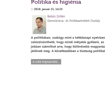
Politika és higiénia
2018. január 21. 14:23
Balázs Zoltán
Demokrácia- és Politikaelméleti Osztály
A politikában, csakúgy mint a hétköznapi nyelvben
valószínűsíthető, hogy minél mélyebb gyökerű, az 
jobban számíthat arra, hogy különösebb magyarázat 
jelölnek meg. A következőkben a tisztaság politik
A cikk folytatódik...