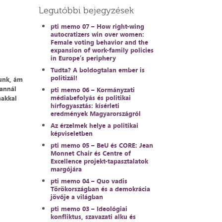
Legutóbbi bejegyzések
pti memo 07 – How right-wing
autocratizers win over women:
Female voting behavior and the
expansion of work-family policies
in Europe’s periphery
Tudta? A boldogtalan ember is
politizál!
dunk, ám
 annál
pti memo 06 – Kormányzati
médiabefolyás és politikai
makkal
hírfogyasztás: kísérleti
eredmények Magyarországról
Az érzelmek helye a politikai
képviseletben
pti memo 05 – BeU és CORE: Jean
Monnet Chair és Centre of
Excellence projekt-tapasztalatok
margójára
pti memo 04 – Quo vadis
Törökországban és a demokrácia
jövője a világban
pti memo 03 – Ideológiai
konfliktus, szavazati alku és