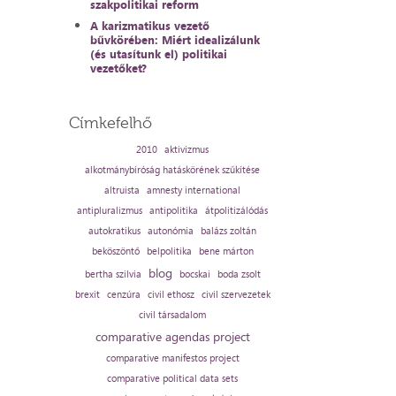
szakpolitikai reform
A karizmatikus vezető
bűvkörében: Miért idealizálunk
(és utasítunk el) politikai
vezetőket?
Címkefelhő
2010
aktivizmus
alkotmánybíróság hatáskörének szűkítése
altruista
amnesty international
antipluralizmus
antipolitika
átpolitizálódás
autokratikus
autonómia
balázs zoltán
beköszöntő
belpolitika
bene márton
blog
bertha szilvia
bocskai
boda zsolt
brexit
cenzúra
civil ethosz
civil szervezetek
civil társadalom
comparative agendas project
comparative manifestos project
comparative political data sets