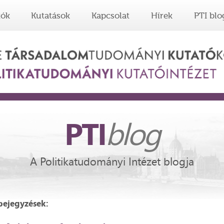
tók
Kutatások
Kapcsolat
Hírek
PTI blo
PTI
blog
A Politikatudományi Intézet blogja
bejegyzések: