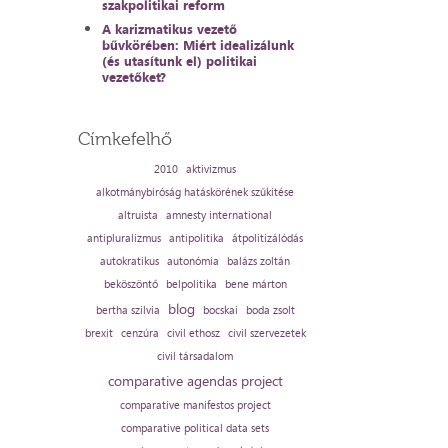
szakpolitikai reform
A karizmatikus vezető
bűvkörében: Miért idealizálunk
(és utasítunk el) politikai
vezetőket?
Címkefelhő
2010
aktivizmus
alkotmánybíróság hatáskörének szűkítése
altruista
amnesty international
antipluralizmus
antipolitika
átpolitizálódás
autokratikus
autonómia
balázs zoltán
beköszöntő
belpolitika
bene márton
blog
bertha szilvia
bocskai
boda zsolt
brexit
cenzúra
civil ethosz
civil szervezetek
civil társadalom
comparative agendas project
comparative manifestos project
comparative political data sets