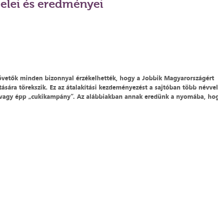
elei és eredményei
követők minden bizonnyal érzékelhették, hogy a Jobbik Magyarországért
ára törekszik. Ez az átalakítási kezdeményezést a sajtóban több névvel
s vagy épp „cukikampány”. Az alábbiakban annak eredünk a nyomába, ho