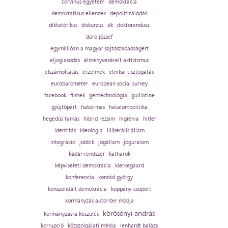
corvinus egyetem
demokrácia
demokratikus ellenzék
depolitizálódás
diktatórikus
diskurzus
dk
doktorandusz
dúró józsef
egymillióan a magyar sajtószabadságért
eljogiasodás
élményvezérelt aktivizmus
elszámoltatás
érzelmek
etnikai tisztogatás
eurobarometer
european social survey
facebook
filmek
géntechnológia
guillotine
gyűjtőpárt
habermas
hatalompolitika
hegedűs tamás
hibrid rezsim
higiénia
hitler
identitás
ideológia
illiberális állam
integráció
jobbik
jogállam
joguralom
kádár-rendszer
katharok
képviseleti demokrácia
kierkegaard
konferencia
konrád györgy
konszolidált demokrácia
koppány-csoport
kormányzás autoriter módja
körösényi andrás
kormányzásra készülés
korrupció
közszolgálati média
lenhardt balázs