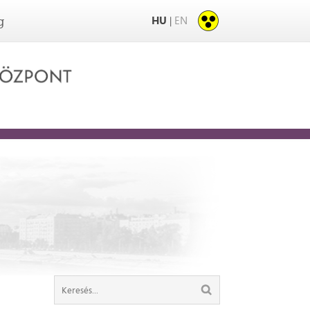
HU
EN
|
g