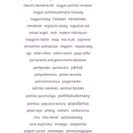
liberális demokráciák
magyar politikai rendszer
magyar politikatudományi társaság
magyarország
mávészet
mérséklődés
metaforák
migrációs válság
migration aid
mikael wigell
mnb
modern individuum
mozgalmi háttér
mszp
mta tk pti
napirend
nemzetközi adatbázisok
néppárti
népszerűség
ngo
orbán viktor
orbán-rezsim
papp zsófia
parliaments and governments database
pártok
pártfejlődés
partikuláris
pártpreferencia
patkós veronika
patrimonializmus
polgármester
politikai cselekvés
politikai fejlődés
politikatudomány
politikai pszichológia
populizmus
politikus
populáris kultúra
pősze lajos
ptiblog
radikális
radikalizmus
rítus
róna dániel
sajtószabadság
soros alapítvány
stratégia
szakpolitika
szegedi csanád
szélsőséges
személyiségjegyek