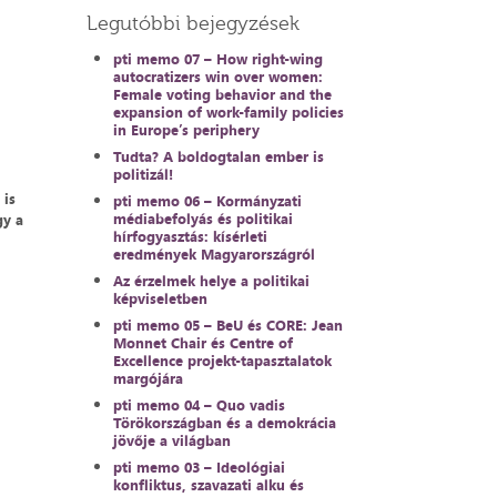
Legutóbbi bejegyzések
pti memo 07 – How right-wing
autocratizers win over women:
Female voting behavior and the
expansion of work-family policies
in Europe’s periphery
Tudta? A boldogtalan ember is
politizál!
 is
pti memo 06 – Kormányzati
médiabefolyás és politikai
gy a
hírfogyasztás: kísérleti
eredmények Magyarországról
Az érzelmek helye a politikai
képviseletben
pti memo 05 – BeU és CORE: Jean
Monnet Chair és Centre of
Excellence projekt-tapasztalatok
margójára
pti memo 04 – Quo vadis
Törökországban és a demokrácia
jövője a világban
pti memo 03 – Ideológiai
konfliktus, szavazati alku és