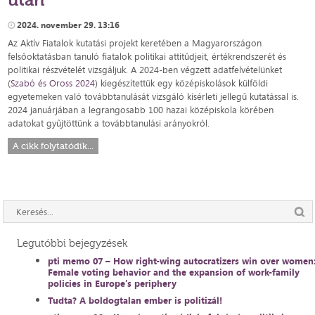
2024. november 29. 13:16
Az Aktív Fiatalok kutatási projekt keretében a Magyarországon
felsőoktatásban tanuló fiatalok politikai attitűdjeit, értékrendszerét és
politikai részvételét vizsgáljuk. A 2024-ben végzett adatfelvételünket
(
Szabó és Oross 2024
) kiegészítettük egy középiskolások külföldi
egyetemeken való továbbtanulását vizsgáló kísérleti jellegű kutatással is.
2024 januárjában a legrangosabb 100 hazai középiskola körében
adatokat gyűjtöttünk a továbbtanulási arányokról.
A cikk folytatódik...
Legutóbbi bejegyzések
pti memo 07 – How right-wing autocratizers win over women
Female voting behavior and the expansion of work-family
policies in Europe’s periphery
Tudta? A boldogtalan ember is politizál!