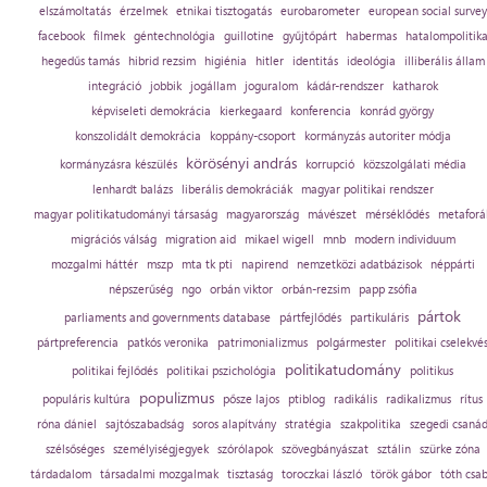
elszámoltatás
érzelmek
etnikai tisztogatás
eurobarometer
european social survey
facebook
filmek
géntechnológia
guillotine
gyűjtőpárt
habermas
hatalompolitik
hegedűs tamás
hibrid rezsim
higiénia
hitler
identitás
ideológia
illiberális állam
integráció
jobbik
jogállam
joguralom
kádár-rendszer
katharok
képviseleti demokrácia
kierkegaard
konferencia
konrád györgy
konszolidált demokrácia
koppány-csoport
kormányzás autoriter módja
körösényi andrás
kormányzásra készülés
korrupció
közszolgálati média
lenhardt balázs
liberális demokráciák
magyar politikai rendszer
magyar politikatudományi társaság
magyarország
mávészet
mérséklődés
metaforá
migrációs válság
migration aid
mikael wigell
mnb
modern individuum
mozgalmi háttér
mszp
mta tk pti
napirend
nemzetközi adatbázisok
néppárti
népszerűség
ngo
orbán viktor
orbán-rezsim
papp zsófia
pártok
parliaments and governments database
pártfejlődés
partikuláris
pártpreferencia
patkós veronika
patrimonializmus
polgármester
politikai cselekvé
politikatudomány
politikai fejlődés
politikai pszichológia
politikus
populizmus
populáris kultúra
pősze lajos
ptiblog
radikális
radikalizmus
rítus
róna dániel
sajtószabadság
soros alapítvány
stratégia
szakpolitika
szegedi csaná
szélsőséges
személyiségjegyek
szórólapok
szövegbányászat
sztálin
szürke zóna
tárdadalom
társadalmi mozgalmak
tisztaság
toroczkai lászló
török gábor
tóth csa