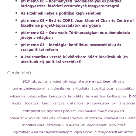
pti memo 06 – Kormányzati médiabefolyás és politikai
hírfogyasztás: kísérleti eredmények Magyarországról
Az érzelmek helye a politikai képviseletben
pti memo 05 – BeU és CORE: Jean Monnet Chair és Centre of
Excellence projekt-tapasztalatok margójára
pti memo 04 – Quo vadis Törökországban és a demokrácia
jövője a világban
pti memo 03 – Ideológiai konfliktus, szavazati alku és
szakpolitikai reform
A karizmatikus vezető bűvkörében: Miért idealizálunk (és
utasítunk el) politikai vezetőket?
Címkefelhő
2010
aktivizmus
alkotmánybíróság hatáskörének szűkítése
altruista
amnesty international
antipluralizmus
antipolitika
átpolitizálódás
autokratikus
blo
autonómia
balázs zoltán
beköszöntő
belpolitika
bene márton
bertha szilvia
bocskai
boda zsolt
brexit
cenzúra
civil ethosz
civil szervezetek
civil társadalom
comparative agendas project
comparative manifestos project
comparative political data sets
corvinus egyetem
demokrácia
demokratikus ellenzé
depolitizálódás
diktatórikus
diskurzus
dk
doktorandusz
dúró józsef
egymillióan a magyar sajtószabadságért
eljogiasodás
élményvezérelt aktivizmus