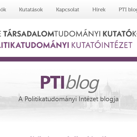
tók
Kutatások
Kapcsolat
Hírek
PTI blo
PTI
blog
A Politikatudományi Intézet blogja