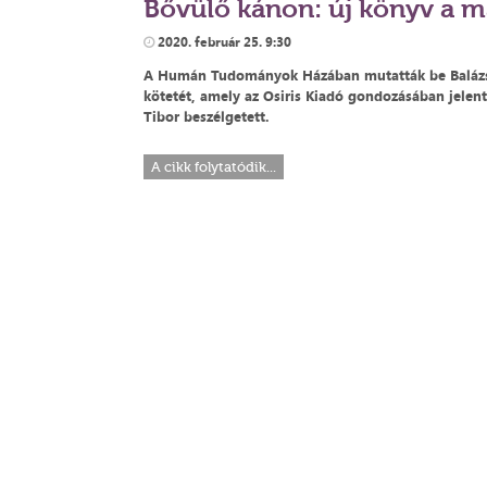
Bővülő kánon: új könyv a m
2020. február 25. 9:30
A Humán Tudományok Házában mutatták be Balázs
kötetét, amely az Osiris Kiadó gondozásában jelent
Tibor beszélgetett.
A cikk folytatódik...