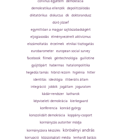
corvinus egyetem
demokrácia
demokratikus ellenzék
depolitizálódás
diktatórikus
diskurzus
dk
doktorandusz
dúró józsef
egymillióan a magyar sajtószabadságért
eljogiasodás
élményvezérelt aktivizmus
elszámoltatás
érzelmek
etnikai tisztogatás
eurobarometer
european social survey
facebook
filmek
géntechnológia
guillotine
gyűjtőpárt
habermas
hatalompolitika
hegedűs tamás
hibrid rezsim
higiénia
hitler
identitás
ideológia
illiberális állam
integráció
jobbik
jogállam
joguralom
kádár-rendszer
katharok
képviseleti demokrácia
kierkegaard
konferencia
konrád györgy
konszolidált demokrácia
koppány-csoport
kormányzás autoriter módja
körösényi andrás
kormányzásra készülés
korrupció
közszolgálati média
lenhardt balázs