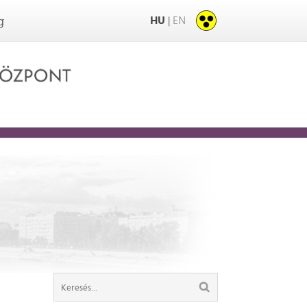
HU
EN
|
g