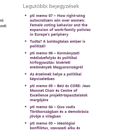
Legutóbbi bejegyzések
pti memo 07 – How right-wing
mű
autocratizers win over women:
Female voting behavior and the
ándi
expansion of work-family policies
in Europe’s periphery
Tudta? A boldogtalan ember is
politizál!
pti memo 06 – Kormányzati
médiabefolyás és politikai
hírfogyasztás: kísérleti
eredmények Magyarországról
Az érzelmek helye a politikai
képviseletben
pti memo 05 – BeU és CORE: Jean
Monnet Chair és Centre of
Excellence projekt-tapasztalatok
margójára
pti memo 04 – Quo vadis
Törökországban és a demokrácia
jövője a világban
pti memo 03 – Ideológiai
konfliktus, szavazati alku és