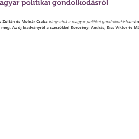
agyar politikai gondolkodásról
 Zoltán és Molnár Csaba
Irányzatok a magyar politikai gondolkodásban
cí
 meg. Az új kiadványról a szerzőkkel Körösényi András, Kiss Viktor és M