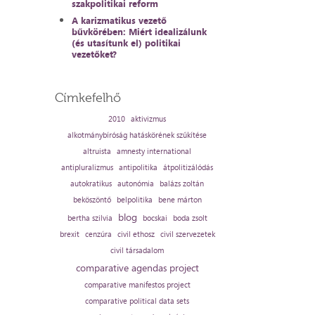
szakpolitikai reform
A karizmatikus vezető
bűvkörében: Miért idealizálunk
(és utasítunk el) politikai
vezetőket?
Címkefelhő
2010
aktivizmus
alkotmánybíróság hatáskörének szűkítése
altruista
amnesty international
antipluralizmus
antipolitika
átpolitizálódás
autokratikus
autonómia
balázs zoltán
beköszöntő
belpolitika
bene márton
blog
bertha szilvia
bocskai
boda zsolt
brexit
cenzúra
civil ethosz
civil szervezetek
civil társadalom
comparative agendas project
comparative manifestos project
comparative political data sets