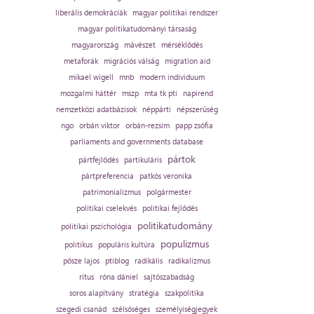
liberális demokráciák
magyar politikai rendszer
magyar politikatudományi társaság
magyarország
mávészet
mérséklődés
metaforák
migrációs válság
migration aid
mikael wigell
mnb
modern individuum
mozgalmi háttér
mszp
mta tk pti
napirend
nemzetközi adatbázisok
néppárti
népszerűség
ngo
orbán viktor
orbán-rezsim
papp zsófia
parliaments and governments database
pártok
pártfejlődés
partikuláris
pártpreferencia
patkós veronika
patrimonializmus
polgármester
politikai cselekvés
politikai fejlődés
politikatudomány
politikai pszichológia
populizmus
politikus
populáris kultúra
pősze lajos
ptiblog
radikális
radikalizmus
rítus
róna dániel
sajtószabadság
soros alapítvány
stratégia
szakpolitika
szegedi csanád
szélsőséges
személyiségjegyek