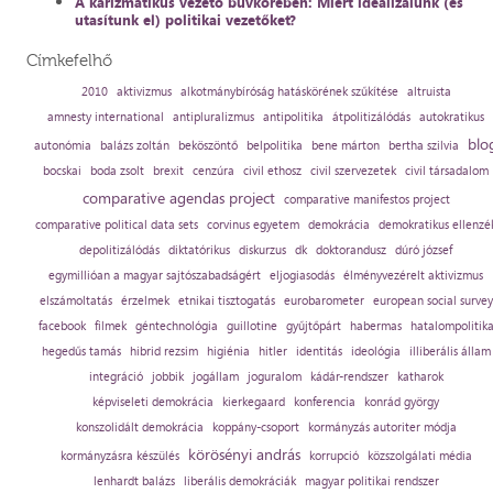
A karizmatikus vezető bűvkörében: Miért idealizálunk (és
utasítunk el) politikai vezetőket?
Címkefelhő
2010
aktivizmus
alkotmánybíróság hatáskörének szűkítése
altruista
amnesty international
antipluralizmus
antipolitika
átpolitizálódás
autokratikus
blo
autonómia
balázs zoltán
beköszöntő
belpolitika
bene márton
bertha szilvia
bocskai
boda zsolt
brexit
cenzúra
civil ethosz
civil szervezetek
civil társadalom
comparative agendas project
comparative manifestos project
comparative political data sets
corvinus egyetem
demokrácia
demokratikus ellenzé
depolitizálódás
diktatórikus
diskurzus
dk
doktorandusz
dúró józsef
egymillióan a magyar sajtószabadságért
eljogiasodás
élményvezérelt aktivizmus
elszámoltatás
érzelmek
etnikai tisztogatás
eurobarometer
european social survey
facebook
filmek
géntechnológia
guillotine
gyűjtőpárt
habermas
hatalompolitik
hegedűs tamás
hibrid rezsim
higiénia
hitler
identitás
ideológia
illiberális állam
integráció
jobbik
jogállam
joguralom
kádár-rendszer
katharok
képviseleti demokrácia
kierkegaard
konferencia
konrád györgy
konszolidált demokrácia
koppány-csoport
kormányzás autoriter módja
körösényi andrás
kormányzásra készülés
korrupció
közszolgálati média
lenhardt balázs
liberális demokráciák
magyar politikai rendszer