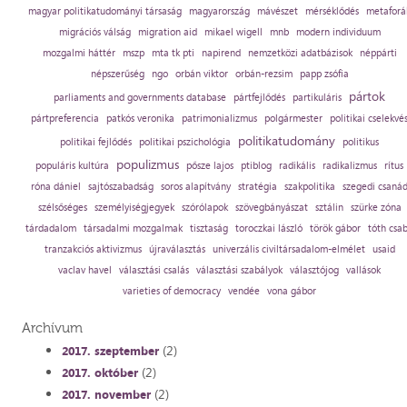
magyar politikatudományi társaság
magyarország
mávészet
mérséklődés
metaforá
migrációs válság
migration aid
mikael wigell
mnb
modern individuum
mozgalmi háttér
mszp
mta tk pti
napirend
nemzetközi adatbázisok
néppárti
népszerűség
ngo
orbán viktor
orbán-rezsim
papp zsófia
pártok
parliaments and governments database
pártfejlődés
partikuláris
pártpreferencia
patkós veronika
patrimonializmus
polgármester
politikai cselekvé
politikatudomány
politikai fejlődés
politikai pszichológia
politikus
populizmus
populáris kultúra
pősze lajos
ptiblog
radikális
radikalizmus
rítus
róna dániel
sajtószabadság
soros alapítvány
stratégia
szakpolitika
szegedi csaná
szélsőséges
személyiségjegyek
szórólapok
szövegbányászat
sztálin
szürke zóna
tárdadalom
társadalmi mozgalmak
tisztaság
toroczkai lászló
török gábor
tóth csa
tranzakciós aktivizmus
újraválasztás
univerzális civiltársadalom-elmélet
usaid
vaclav havel
választási csalás
választási szabályok
választójog
vallások
varieties of democracy
vendée
vona gábor
Archívum
(2)
2017. szeptember
(2)
2017. október
(2)
2017. november