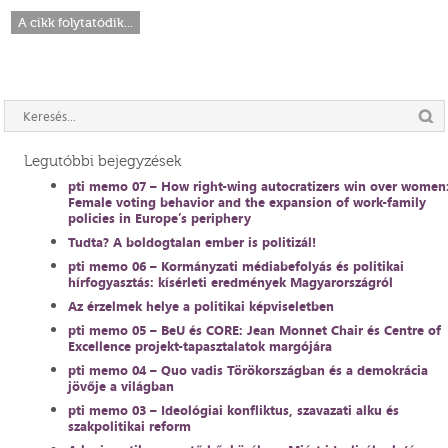
A cikk folytatódik...
Legutóbbi bejegyzések
pti memo 07 – How right-wing autocratizers win over women
Female voting behavior and the expansion of work-family
policies in Europe’s periphery
Tudta? A boldogtalan ember is politizál!
pti memo 06 – Kormányzati médiabefolyás és politikai
hírfogyasztás: kísérleti eredmények Magyarországról
Az érzelmek helye a politikai képviseletben
pti memo 05 – BeU és CORE: Jean Monnet Chair és Centre of
Excellence projekt-tapasztalatok margójára
pti memo 04 – Quo vadis Törökországban és a demokrácia
jövője a világban
pti memo 03 – Ideológiai konfliktus, szavazati alku és
szakpolitikai reform