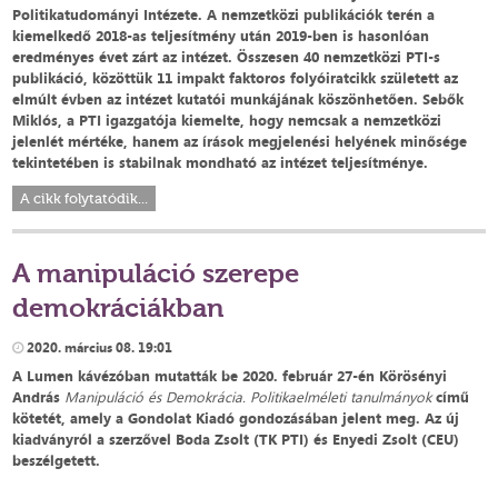
Politikatudományi Intézete. A nemzetközi publikációk terén a
kiemelkedő 2018-as teljesítmény után 2019-ben is hasonlóan
eredményes évet zárt az intézet. Összesen 40 nemzetközi PTI-s
publikáció, közöttük 11 impakt faktoros folyóiratcikk született az
elmúlt évben az intézet kutatói munkájának köszönhetően. Sebők
Miklós, a PTI igazgatója kiemelte, hogy nemcsak a nemzetközi
jelenlét mértéke, hanem az írások megjelenési helyének minősége
tekintetében is stabilnak mondható az intézet teljesítménye.
A cikk folytatódik...
A manipuláció szerepe
demokráciákban
2020. március 08. 19:01
A Lumen kávézóban mutatták be 2020. február 27-én Körösényi
András
Manipuláció és Demokrácia. Politikaelméleti tanulmányok
című
kötetét, amely a Gondolat Kiadó gondozásában jelent meg. Az új
kiadványról a szerzővel Boda Zsolt (TK PTI) és Enyedi Zsolt (CEU)
beszélgetett.