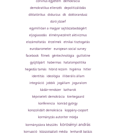
corvinus egyetem
demokrácia
demokratikus ellenzék
depolitizálódás
diktatórikus
diskurzus
dk
doktorandusz
dúró józsef
egymillióan a magyar sajtószabadságért
eljogiasodás
élményvezérelt aktivizmus
elszámoltatás
érzelmek
etnikai tisztogatás
eurobarometer
european social survey
facebook
filmek
géntechnológia
guillotine
gyűjtőpárt
habermas
hatalompolitika
hegedűs tamás
hibrid rezsim
higiénia
hitler
identitás
ideológia
illiberális állam
integráció
jobbik
jogállam
joguralom
kádár-rendszer
katharok
képviseleti demokrácia
kierkegaard
konferencia
konrád györgy
konszolidált demokrácia
koppány-csoport
kormányzás autoriter módja
körösényi andrás
kormányzásra készülés
korrupció
közszolgálati média
lenhardt balázs