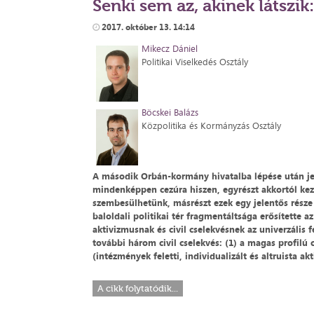
Senki sem az, akinek látszik
2017. október 13. 14:14
Mikecz Dániel
Politikai Viselkedés Osztály
Böcskei Balázs
Közpolitika és Kormányzás Osztály
A második Orbán-kormány hivatalba lépése után jele
mindenképpen cezúra hiszen, egyrészt akkortól kezdv
szembesülhetünk, másrészt ezek egy jelentős része 
baloldali politikai tér fragmentáltsága erősítette az
aktivizmusnak és civil cselekvésnek az univerzális
további három civil cselekvés: (1) a magas profilú 
(intézmények feletti, individualizált és altruista ak
A cikk folytatódik...