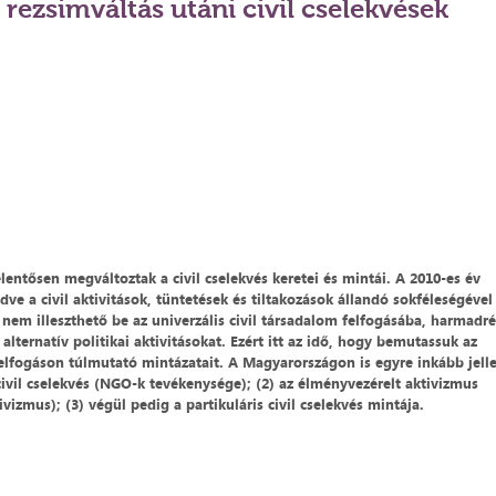
: rezsimváltás utáni civil cselekvések
ntősen megváltoztak a civil cselekvés keretei és mintái. A 2010-es év
e a civil aktivitások, tüntetések és tiltakozások állandó sokféleségével
nem illeszthető be az univerzális civil társadalom felfogásába, harmadré
 alternatív politikai aktivitásokat. Ezért itt az idő, hogy bemutassuk az
 felfogáson túlmutató mintázatait. A Magyarországon is egyre inkább jel
civil cselekvés (NGO-k tevékenysége); (2) az élményvezérelt aktivizmus
tivizmus); (3) végül pedig a partikuláris civil cselekvés mintája.