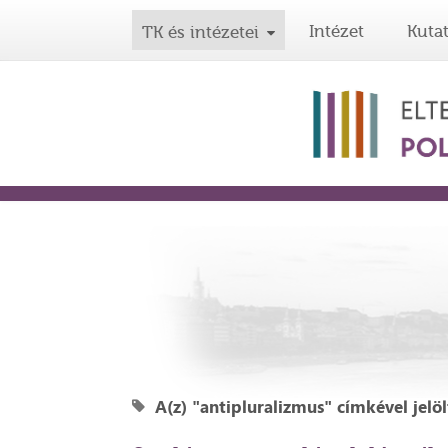
Intézet
Kuta
TK és intézetei
A(z) "antipluralizmus" címkével jelö