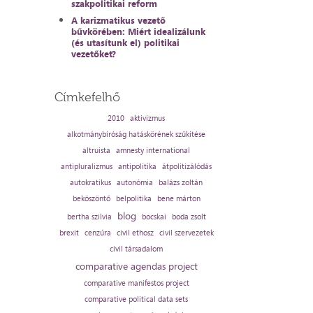
szakpolitikai reform
A karizmatikus vezető
bűvkörében: Miért idealizálunk
(és utasítunk el) politikai
vezetőket?
Címkefelhő
2010
aktivizmus
alkotmánybíróság hatáskörének szűkítése
altruista
amnesty international
antipluralizmus
antipolitika
átpolitizálódás
autokratikus
autonómia
balázs zoltán
beköszöntő
belpolitika
bene márton
blog
bertha szilvia
bocskai
boda zsolt
brexit
cenzúra
civil ethosz
civil szervezetek
civil társadalom
comparative agendas project
comparative manifestos project
comparative political data sets