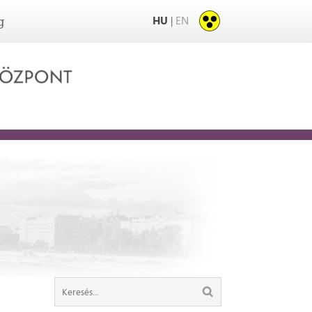
HU
EN
|
g