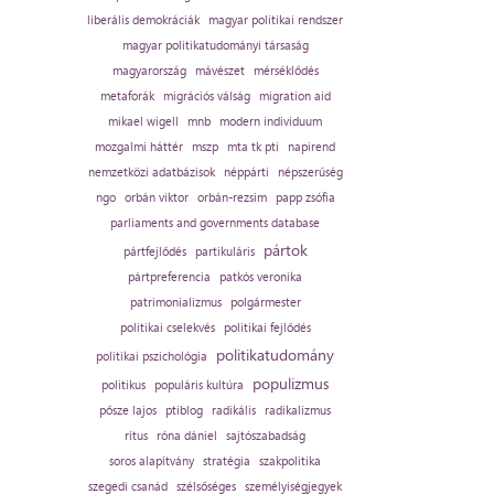
liberális demokráciák
magyar politikai rendszer
magyar politikatudományi társaság
magyarország
mávészet
mérséklődés
metaforák
migrációs válság
migration aid
mikael wigell
mnb
modern individuum
mozgalmi háttér
mszp
mta tk pti
napirend
nemzetközi adatbázisok
néppárti
népszerűség
ngo
orbán viktor
orbán-rezsim
papp zsófia
parliaments and governments database
pártok
pártfejlődés
partikuláris
pártpreferencia
patkós veronika
patrimonializmus
polgármester
politikai cselekvés
politikai fejlődés
politikatudomány
politikai pszichológia
populizmus
politikus
populáris kultúra
pősze lajos
ptiblog
radikális
radikalizmus
rítus
róna dániel
sajtószabadság
soros alapítvány
stratégia
szakpolitika
szegedi csanád
szélsőséges
személyiségjegyek