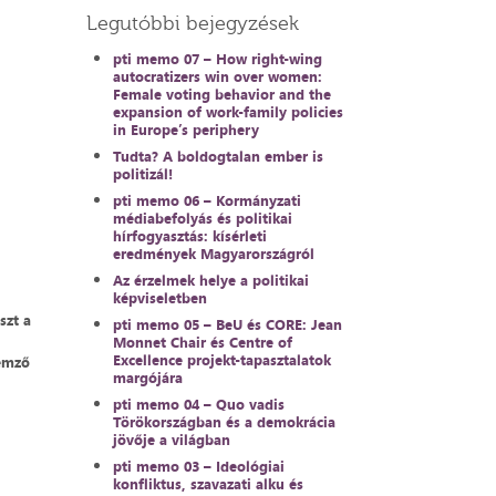
Legutóbbi bejegyzések
pti memo 07 – How right-wing
autocratizers win over women:
Female voting behavior and the
expansion of work-family policies
in Europe’s periphery
Tudta? A boldogtalan ember is
politizál!
pti memo 06 – Kormányzati
médiabefolyás és politikai
hírfogyasztás: kísérleti
eredmények Magyarországról
Az érzelmek helye a politikai
képviseletben
szt a
pti memo 05 – BeU és CORE: Jean
Monnet Chair és Centre of
Excellence projekt-tapasztalatok
lemző
margójára
pti memo 04 – Quo vadis
Törökországban és a demokrácia
jövője a világban
pti memo 03 – Ideológiai
konfliktus, szavazati alku és