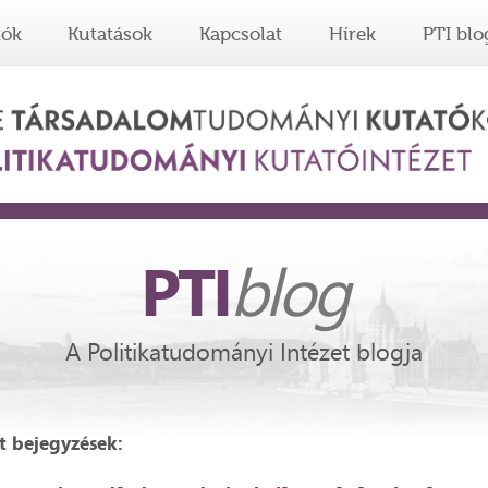
tók
Kutatások
Kapcsolat
Hírek
PTI blo
PTI
blog
A Politikatudományi Intézet blogja
lt bejegyzések: