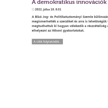
A demokratikus innovációk
2022. július 18. 8:31
A Bibó Jog- és Politikatudományi Szemle különsz
megismerhették a szerzőket és arra is lehetőségük 
megtudhattuk ki hogyan vélekedik a részvételiség
elhelyezni az itthoni gyakorlatokat.
A cikk folytatódik...