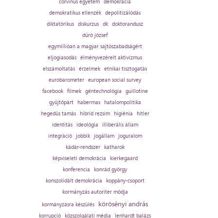
corvinus egyetem
demokrácia
demokratikus ellenzék
depolitizálódás
diktatórikus
diskurzus
dk
doktorandusz
dúró józsef
egymillióan a magyar sajtószabadságért
eljogiasodás
élményvezérelt aktivizmus
elszámoltatás
érzelmek
etnikai tisztogatás
eurobarometer
european social survey
facebook
filmek
géntechnológia
guillotine
gyűjtőpárt
habermas
hatalompolitika
hegedűs tamás
hibrid rezsim
higiénia
hitler
identitás
ideológia
illiberális állam
integráció
jobbik
jogállam
joguralom
kádár-rendszer
katharok
képviseleti demokrácia
kierkegaard
konferencia
konrád györgy
konszolidált demokrácia
koppány-csoport
kormányzás autoriter módja
körösényi andrás
kormányzásra készülés
korrupció
közszolgálati média
lenhardt balázs