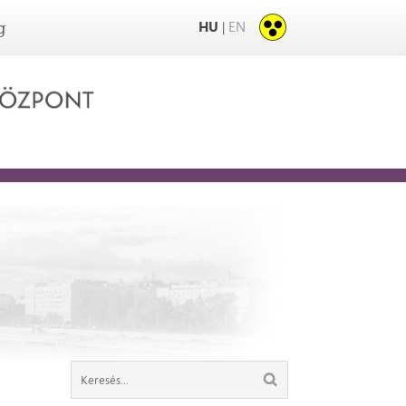
HU
EN
|
g