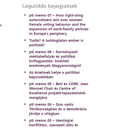
Legutóbbi bejegyzések
pti memo 07 – How right-wing
autocratizers win over women:
Female voting behavior and the
n
expansion of work-family policies
in Europe’s periphery
Tudta? A boldogtalan ember is
politizál!
pti memo 06 – Kormányzati
médiabefolyás és politikai
hírfogyasztás: kísérleti
eredmények Magyarországról
Az érzelmek helye a politikai
képviseletben
pti memo 05 – BeU és CORE: Jean
Monnet Chair és Centre of
Excellence projekt-tapasztalatok
margójára
pti memo 04 – Quo vadis
Törökországban és a demokrácia
jövője a világban
pti memo 03 – Ideológiai
konfliktus, szavazati alku és