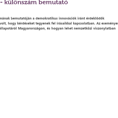
 - különszám bemutató
ámának bemutatóján a demokratikus innovációk iránt érdeklődők
volt, hogy kérdéseket tegyenek fel írásaikkal kapcsolatban. Az eseménye
 állapotáról Magyarországon, és hogyan lehet nemzetközi viszonylatban