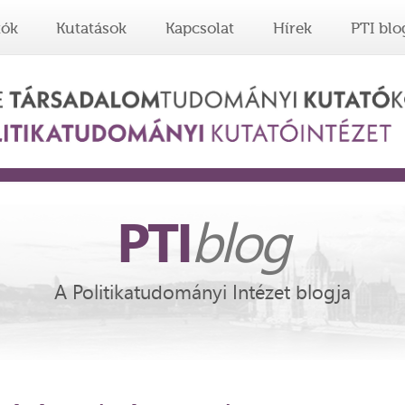
tók
Kutatások
Kapcsolat
Hírek
PTI blo
PTI
blog
A Politikatudományi Intézet blogja