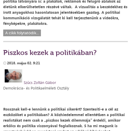
politika látványára is: a plakátok, reklámok és felugró ablakok az
életünk elkerülhetetlen részévé váltak. A vizualitás a beszédekhez és
írott anyagokhoz hasonlatosan jelentésekben gazdag. A politikai
kommunikáció vizsgálatát tehát ki kell terjesztenünk a videókra,
fényképekre, plakátokra.
A cikk folytatódik...
Piszkos kezek a politikában?
2018. május 02. 9:21
Szűcs Zoltán Gábor
Demokrácia- és Politikaelméleti Osztály
Rossznak kell-e lennünk a politikai sikerért? Szentesíti-e a cél az
eszközöket a politikában? A közhiedelemmel ellentétben a politikai
realistákat nem csak a „piszkos kezek dilemmája” érdekli, amikor
erkölcs és politika viszonyával foglalkoznak. S ha mi magunk is