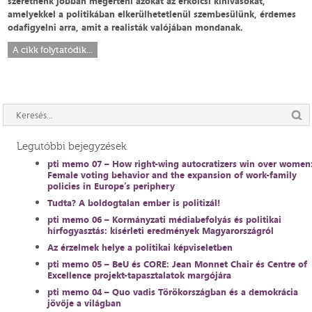
szeretnénk jobban megérteni azokat az erkölcsi kihívásokat,
amelyekkel a politikában elkerülhetetlenül szembesülünk, érdemes
odafigyelni arra, amit a realisták valójában mondanak.
A cikk folytatódik...
Legutóbbi bejegyzések
pti memo 07 – How right-wing autocratizers win over women
Female voting behavior and the expansion of work-family
policies in Europe’s periphery
Tudta? A boldogtalan ember is politizál!
pti memo 06 – Kormányzati médiabefolyás és politikai
hírfogyasztás: kísérleti eredmények Magyarországról
Az érzelmek helye a politikai képviseletben
pti memo 05 – BeU és CORE: Jean Monnet Chair és Centre of
Excellence projekt-tapasztalatok margójára
pti memo 04 – Quo vadis Törökországban és a demokrácia
jövője a világban