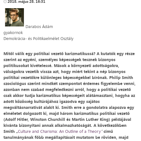
2018. május 28. 16:31
Darabos Ádám
gyakornok
Demokrácia- és Politikaelmélet Osztály
Mitől válik egy politikai vezető karizmatikussá? A kutatók egy része
szerint az egyéni, személyes képességek tesznek bizonyos
politikusokat kivételessé. Mások a környezeti adottságokra,
válságokra vezetik vissza azt, hogy miért tekint a nép bizonyos
politikai vezetőkre különleges képességekkel bírónak. Philip Smith
szociológus szerint mindkét szempontot érdemes figyelembe venni,
azonban nem szabad megfeledkezni arról, hogy a politikai vezető
csak akkor tudja karizmatikus képességeit alátámasztani, hogyha az
adott közösség kultúrájához igazodva egy sajátos
megváltásnarratívát alakít ki. Smith erre a gondolatra alapozva egy
elméletet dolgozott ki, majd három karizmatikus politikai vezető
(Adolf Hitler, Winston Churchill és Martin Luther King) példájával
kívánta bizonyítani annak alkalmazhatóságát. A következőkben
Smith „
Culture and Charisma: An Outline of a Theory
”
című
tanulmányának főbb megállapításait mutatom be röviden, majd