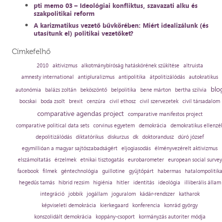
pti memo 03 – Ideológiai konfliktus, szavazati alku és
szakpolitikai reform
A karizmatikus vezető bűvkörében: Miért idealizálunk (és
utasítunk el) politikai vezetőket?
Címkefelhő
2010
aktivizmus
alkotmánybíróság hatáskörének szűkítése
altruista
amnesty international
antipluralizmus
antipolitika
átpolitizálódás
autokratikus
blo
autonómia
balázs zoltán
beköszöntő
belpolitika
bene márton
bertha szilvia
bocskai
boda zsolt
brexit
cenzúra
civil ethosz
civil szervezetek
civil társadalom
comparative agendas project
comparative manifestos project
comparative political data sets
corvinus egyetem
demokrácia
demokratikus ellenzé
depolitizálódás
diktatórikus
diskurzus
dk
doktorandusz
dúró józsef
egymillióan a magyar sajtószabadságért
eljogiasodás
élményvezérelt aktivizmus
elszámoltatás
érzelmek
etnikai tisztogatás
eurobarometer
european social survey
facebook
filmek
géntechnológia
guillotine
gyűjtőpárt
habermas
hatalompolitik
hegedűs tamás
hibrid rezsim
higiénia
hitler
identitás
ideológia
illiberális állam
integráció
jobbik
jogállam
joguralom
kádár-rendszer
katharok
képviseleti demokrácia
kierkegaard
konferencia
konrád györgy
konszolidált demokrácia
koppány-csoport
kormányzás autoriter módja