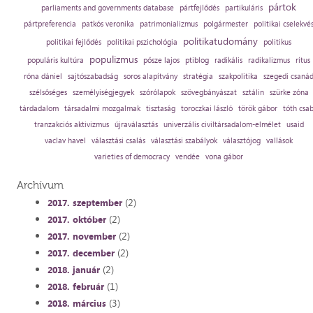
pártok
parliaments and governments database
pártfejlődés
partikuláris
pártpreferencia
patkós veronika
patrimonializmus
polgármester
politikai cselekvé
politikatudomány
politikai fejlődés
politikai pszichológia
politikus
populizmus
populáris kultúra
pősze lajos
ptiblog
radikális
radikalizmus
rítus
róna dániel
sajtószabadság
soros alapítvány
stratégia
szakpolitika
szegedi csaná
szélsőséges
személyiségjegyek
szórólapok
szövegbányászat
sztálin
szürke zóna
tárdadalom
társadalmi mozgalmak
tisztaság
toroczkai lászló
török gábor
tóth csa
tranzakciós aktivizmus
újraválasztás
univerzális civiltársadalom-elmélet
usaid
vaclav havel
választási csalás
választási szabályok
választójog
vallások
varieties of democracy
vendée
vona gábor
Archívum
(2)
2017. szeptember
(2)
2017. október
(2)
2017. november
(2)
2017. december
(2)
2018. január
(1)
2018. február
(3)
2018. március