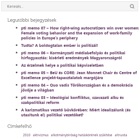
Legutóbbi bejegyzések
pti memo 07 – How right-wing autocratizers win over women
Female voting behavior and the expansion of work-family
policies in Europe’s periphery
Tudta? A boldogtalan ember is politizál!
pti memo 06 – Kormányzati médiabefolyás és politikai
hírfogyasztás: kísérleti eredmények Magyarországról
Az érzelmek helye a politikai képviseletben
pti memo 05 – BeU és CORE: Jean Monnet Chair és Centre of
Excellence projekt-tapasztalatok margójára
pti memo 04 – Quo vadis Törökországban és a demokrácia
jövője a világban
pti memo 03 – Ideológiai konfliktus, szavazati alku és
szakpolitikai reform
A karizmatikus vezető bűvkörében: Miért idealizálunk (és
utasítunk el) politikai vezetőket?
Címkefelhő
2010
aktivizmus
alkotmánybíróság hatáskörének szűkítése
altruista