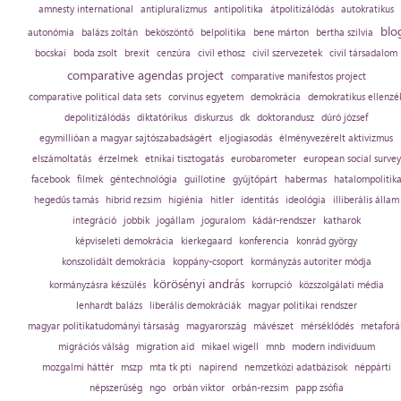
amnesty international
antipluralizmus
antipolitika
átpolitizálódás
autokratikus
blo
autonómia
balázs zoltán
beköszöntő
belpolitika
bene márton
bertha szilvia
bocskai
boda zsolt
brexit
cenzúra
civil ethosz
civil szervezetek
civil társadalom
comparative agendas project
comparative manifestos project
comparative political data sets
corvinus egyetem
demokrácia
demokratikus ellenzé
depolitizálódás
diktatórikus
diskurzus
dk
doktorandusz
dúró józsef
egymillióan a magyar sajtószabadságért
eljogiasodás
élményvezérelt aktivizmus
elszámoltatás
érzelmek
etnikai tisztogatás
eurobarometer
european social survey
facebook
filmek
géntechnológia
guillotine
gyűjtőpárt
habermas
hatalompolitik
hegedűs tamás
hibrid rezsim
higiénia
hitler
identitás
ideológia
illiberális állam
integráció
jobbik
jogállam
joguralom
kádár-rendszer
katharok
képviseleti demokrácia
kierkegaard
konferencia
konrád györgy
konszolidált demokrácia
koppány-csoport
kormányzás autoriter módja
körösényi andrás
kormányzásra készülés
korrupció
közszolgálati média
lenhardt balázs
liberális demokráciák
magyar politikai rendszer
magyar politikatudományi társaság
magyarország
mávészet
mérséklődés
metaforá
migrációs válság
migration aid
mikael wigell
mnb
modern individuum
mozgalmi háttér
mszp
mta tk pti
napirend
nemzetközi adatbázisok
néppárti
népszerűség
ngo
orbán viktor
orbán-rezsim
papp zsófia