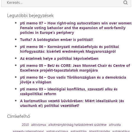
Legutóbbi bejegyzések
pti memo 07 – How right-wing autocratizers win over women
Female voting behavior and the expansion of work-family
policies in Europe’s periphery
Tudta? A boldogtalan ember is politizál!
pti memo 06 – Kormányzati médiabefolyás és politikai
hírfogyasztás: kísérleti eredmények Magyarországról
Az érzelmek helye a politikai képviseletben
pti memo 05 – BeU és CORE: Jean Monnet Chair és Centre of
Excellence projekt-tapasztalatok margójára
pti memo 04 – Quo vadis Törökországban és a demokrácia
jövője a világban
pti memo 03 – Ideológiai konfliktus, szavazati alku és
szakpolitikai reform
A karizmatikus vezető bűvkörében: Miért idealizálunk (és
utasítunk el) politikai vezetőket?
Címkefelhő
2010
aktivizmus
alkotmánybíróság hatáskörének szűkítése
altruista
amnesty international
antipluralizmus
antipolitika
átpolitizálódás
autokratikus