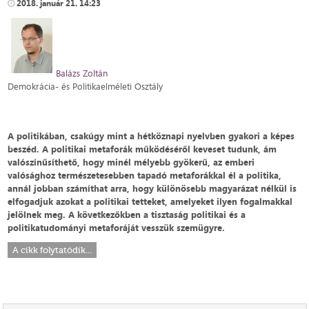
2018. január 21. 14:23
Balázs Zoltán
Demokrácia- és Politikaelméleti Osztály
A politikában, csakúgy mint a hétköznapi nyelvben gyakori a képes
beszéd. A politikai metaforák működéséről keveset tudunk, ám
valószínűsíthető, hogy minél mélyebb gyökerű, az emberi
valósághoz természetesebben tapadó metaforákkal él a politika,
annál jobban számíthat arra, hogy különösebb magyarázat nélkül is
elfogadjuk azokat a politikai tetteket, amelyeket ilyen fogalmakkal
jelölnek meg. A következőkben a tisztaság politikai és a
politikatudományi metaforáját vesszük szemügyre.
A cikk folytatódik...