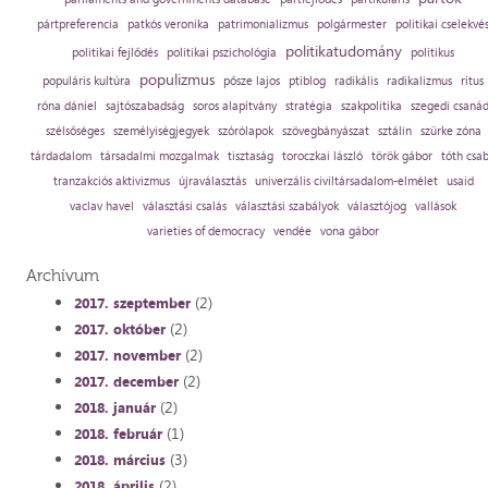
pártpreferencia
patkós veronika
patrimonializmus
polgármester
politikai cselekvé
politikatudomány
politikai fejlődés
politikai pszichológia
politikus
populizmus
populáris kultúra
pősze lajos
ptiblog
radikális
radikalizmus
rítus
róna dániel
sajtószabadság
soros alapítvány
stratégia
szakpolitika
szegedi csaná
szélsőséges
személyiségjegyek
szórólapok
szövegbányászat
sztálin
szürke zóna
tárdadalom
társadalmi mozgalmak
tisztaság
toroczkai lászló
török gábor
tóth csa
tranzakciós aktivizmus
újraválasztás
univerzális civiltársadalom-elmélet
usaid
vaclav havel
választási csalás
választási szabályok
választójog
vallások
varieties of democracy
vendée
vona gábor
Archívum
(2)
2017. szeptember
(2)
2017. október
(2)
2017. november
(2)
2017. december
(2)
2018. január
(1)
2018. február
(3)
2018. március
(2)
2018. április