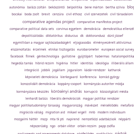
blo
autonómia
balázs zoltán
beköszöntő
belpolitika
bene márton
bertha szilvia
bocskai
boda zsolt
brexit
cenzúra
civil ethosz
civil szervezetek
civil társadalom
comparative agendas project
comparative manifestos project
comparative political data sets
corvinus egyetem
demokrácia
demokratikus ellenzé
depolitizálódás
diktatórikus
diskurzus
dk
doktorandusz
dúró józsef
egymillióan a magyar sajtószabadságért
eljogiasodás
élményvezérelt aktivizmus
elszámoltatás
érzelmek
etnikai tisztogatás
eurobarometer
european social survey
facebook
filmek
géntechnológia
guillotine
gyűjtőpárt
habermas
hatalompolitik
hegedűs tamás
hibrid rezsim
higiénia
hitler
identitás
ideológia
illiberális állam
integráció
jobbik
jogállam
joguralom
kádár-rendszer
katharok
képviseleti demokrácia
kierkegaard
konferencia
konrád györgy
konszolidált demokrácia
koppány-csoport
kormányzás autoriter módja
körösényi andrás
kormányzásra készülés
korrupció
közszolgálati média
lenhardt balázs
liberális demokráciák
magyar politikai rendszer
magyar politikatudományi társaság
magyarország
mávészet
mérséklődés
metaforá
migrációs válság
migration aid
mikael wigell
mnb
modern individuum
mozgalmi háttér
mszp
mta tk pti
napirend
nemzetközi adatbázisok
néppárti
népszerűség
ngo
orbán viktor
orbán-rezsim
papp zsófia
pártok
parliaments and governments database
pártfejlődés
partikuláris