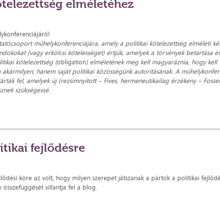
ötelezettség elméletéhez
lykonferenciájáról
kutatócsoport műhelykonferenciájára, amely a politikai kötelezettség elméleti ké
s indokokat (vagy erkölcsi kötelességet) értjük, amelyek a törvények betartása é
tikai kötelezettség (
obligation
) elméletének meg kell magyaráznia, hogy kell
 akármilyen, hanem saját politikai közösségünk autoritásának. A műhelykonfer
tárták fel, amelyek új (rezsimnyitott – Fives, hermeneutikailag érzékeny – Fosse
esznek szükségessé.
itikai fejlődésre
dési köre az volt, hogy milyen szerepet játszanak a pártok a politikai fejlőd
sszefüggését villantja fel a blog.