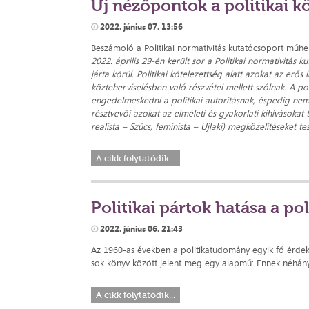
Új nézőpontok a politikai k
2022. június 07. 13:56
Beszámoló a Politikai normativitás kutatócsoport műhe
2022. április 29-én került sor a Politikai normativitás 
járta körül. Politikai kötelezettség alatt azokat az erő
közteherviselésben való részvétel mellett szólnak. A poli
engedelmeskedni a politikai autoritásnak, éspedig nem
résztvevői azokat az elméleti és gyakorlati kihívásokat 
realista – Szűcs, feminista – Ujlaki) megközelítéseket t
A cikk folytatódik...
Politikai pártok hatása a pol
2022. június 06. 21:43
Az 1960-as években a politikatudomány egyik fő érdeklő
sok könyv között jelent meg egy alapmű: Ennek néhány ö
A cikk folytatódik...