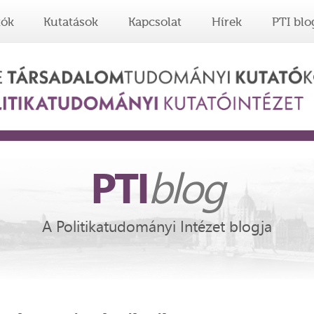
tók
Kutatások
Kapcsolat
Hírek
PTI blo
PTI
blog
A Politikatudományi Intézet blogja