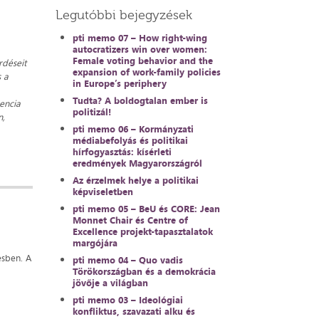
Legutóbbi bejegyzések
pti memo 07 – How right-wing
autocratizers win over women:
Female voting behavior and the
rdéseit
expansion of work-family policies
s a
in Europe’s periphery
Tudta? A boldogtalan ember is
encia
politizál!
n,
pti memo 06 – Kormányzati
médiabefolyás és politikai
hírfogyasztás: kísérleti
eredmények Magyarországról
Az érzelmek helye a politikai
képviseletben
pti memo 05 – BeU és CORE: Jean
Monnet Chair és Centre of
Excellence projekt-tapasztalatok
margójára
ésben. A
pti memo 04 – Quo vadis
Törökországban és a demokrácia
jövője a világban
pti memo 03 – Ideológiai
konfliktus, szavazati alku és